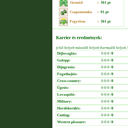
Jármód
»
361 pt
Csapatmunka
»
91 pt
Fegyelem
»
361 pt
Karrier és eredmények:
(első helyek-második helyek-harmadik helyek 
Díjlovaglás:
0-0-0 /
0
Galopp:
0-0-0 /
0
Díjugratás:
0-0-0 /
0
Fogathajtás:
0-0-0 /
0
Cross-country:
0-0-0 /
0
Ügetés:
0-0-0 /
0
Lovaspóló:
0-0-0 /
0
Military:
0-0-0 /
0
Hordókerülés:
0-0-0 /
0
Cutting:
0-0-0 /
0
Western pleasure:
0-0-0 /
0