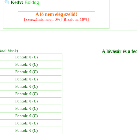
Kedv:
Boldog
A ló nem elég szelíd!
[Szerszámismeret: 0%] [Bizalom: 10%]
/indulások)
A lóvásár és a fe
Pontok:
0 (C)
Pontok:
0 (C)
Pontok:
0 (C)
Pontok:
0 (C)
Pontok:
0 (C)
Pontok:
0 (C)
Pontok:
0 (C)
Pontok:
0 (C)
Pontok:
0 (C)
Pontok:
0 (C)
Pontok:
0 (C)