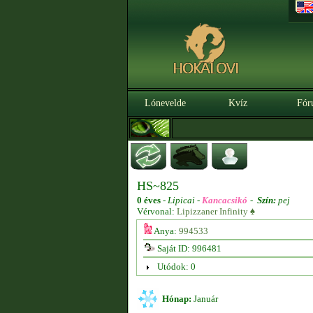
Lónevelde
Kvíz
Fór
HS~825
0 éves
-
Lipicai -
Kancacsikó
-
Szín:
pej
Vérvonal:
Lipizzaner Infinity ♠
Anya:
994533
Saját ID: 996481
Utódok: 0
Hónap:
Január