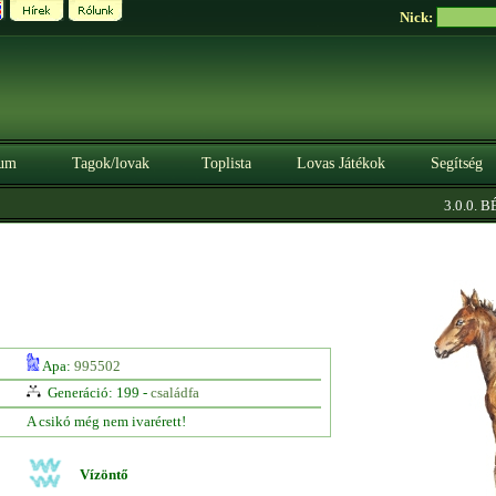
Nick:
um
Tagok/lovak
Toplista
Lovas Játékok
Segítség
3.0.0. BÉT
Apa:
995502
Generáció: 199 -
családfa
A csikó még nem ivarérett!
Vízöntő