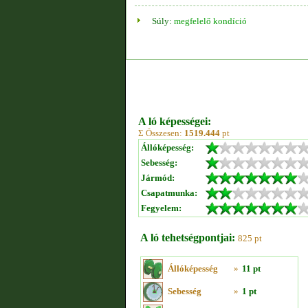
Súly:
megfelelő kondíció
A ló képességei:
Σ Összesen:
1519.444
pt
Állóképesség:
Sebesség:
Jármód:
Csapatmunka:
Fegyelem:
A ló tehetségpontjai:
825 pt
Állóképesség
»
11 pt
Sebesség
»
1 pt