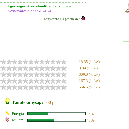
Egészséges! A közelmúltban látta orvos.
Képfeltöltés nincs aktiválva!
Tenyésztő ID-je: 98362
18.85 (1. Lv.)
0.09 (1. Lv.)
666.6 (4. Lv.)
167.3 (1. Lv.)
666.6 (4. Lv.)
Tanulékonyság:
100 pt
Energia:
35%
Küllem:
45%