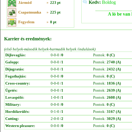
Kedv:
Boldog
Jármód
»
223 pt
Csapatmunka
»
225 pt
A ló be van 
Fegyelem
»
0 pt
Karrier és eredmények:
(első helyek-második helyek-harmadik helyek /indulások)
Díjlovaglás:
0-0-0 /
0
Pontok:
0 (C)
Galopp:
0-0-0 /
1
Pontok:
2740 (A)
Díjugratás:
0-0-0 /
1
Pontok:
2432 (A)
Fogathajtás:
0-0-0 /
0
Pontok:
0 (C)
Cross-country:
0-0-0 /
1
Pontok:
1836 (A)
Ügetés:
0-0-0 /
1
Pontok:
2639 (A)
Lovaspóló:
1-0-0 /
1
Pontok:
2608 (A)
Military:
0-0-0 /
0
Pontok:
0 (C)
Hordókerülés:
0-1-0 /
1
Pontok:
3167 (A)
Cutting:
2-0-0 /
2
Pontok:
3029 (A)
Western pleasure:
0-0-0 /
0
Pontok:
0 (C)