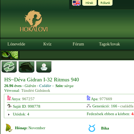
Lónevelde
Kvíz
Fórum
Tagok/lovak
HS~Déva Gidran I-32 Ritmus 940
26.96 éves
-
Gidrán -
Csődör
-
Szín:
sárga
Vérvonal:
Tündéri Gidránok
Anya:
967257
Apa:
977669
Generáció: 166 -
családfa
Saját ID: 998778
Fedezések ebben a körben:
4
Utódok: 4
Hónap:
November
Bika