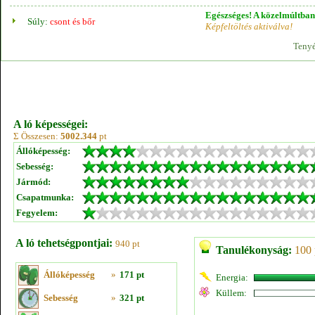
Egészséges! A közelmúltban 
Súly:
csont és bőr
Képfeltöltés aktiválva!
Tenyé
A ló képességei:
Σ Összesen:
5002.344
pt
Állóképesség:
Sebesség:
Jármód:
Csapatmunka:
Fegyelem:
A ló tehetségpontjai:
940 pt
Tanulékonyság:
100 
Állóképesség
»
171 pt
Energia:
Küllem:
Sebesség
»
321 pt