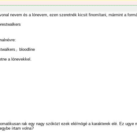
rvonal nevem és a lónevem, ezen szeretnék kicsit finomítani, mármint a for
estwalkers
nalnévre:
stwalkers」bloodline
tne a lónevekkel.
tomatikusan rak egy nagy szóközt ezek elé/mögé a karakterek elé. Ez ugye 
 egybe írtam volna?