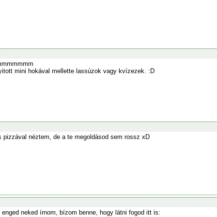
mmmmmmm
itott mini hokával mellette lassúzok vagy kvízezek. :D
és pizzával néztem, de a te megoldásod sem rossz xD
enged neked írnom, bízom benne, hogy látni fogod itt is: