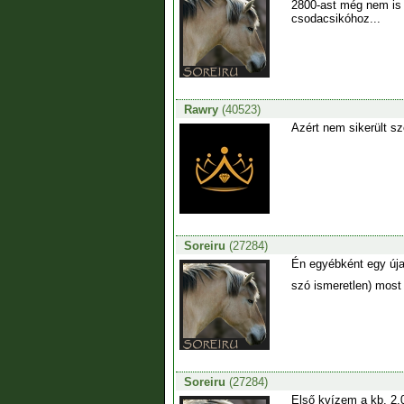
2800-ast még nem is 
csodacsikóhoz...
Rawry
(40523)
Azért nem sikerült s
Soreiru
(27284)
Én egyébként egy úja
szó ismeretlen) most
Soreiru
(27284)
Első kvízem a kb. 2.0