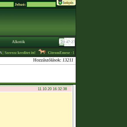
Jelszó:
Alkotók
zz kreditet itt!
CitromEmese
- Lóvásár! Ingyenes lovak is vannak! Részle
Hozzászólások:
13211
11.10.20 16:32:38