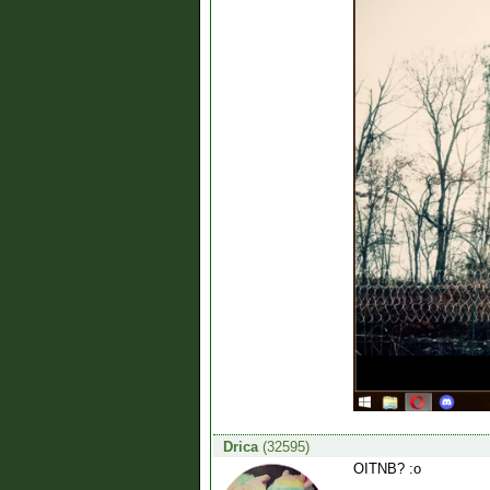
Drica
(32595)
OITNB? :o