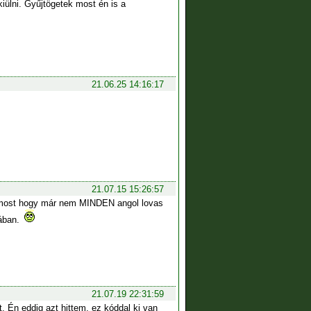
ülni. Gyűjtögetek most én is a
21.06.25 14:16:17
21.07.15 15:26:57
át most hogy már nem MINDEN angol lovas
mában.
21.07.19 22:31:59
. Én eddig azt hittem, ez kóddal ki van