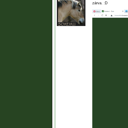
zárva. :D