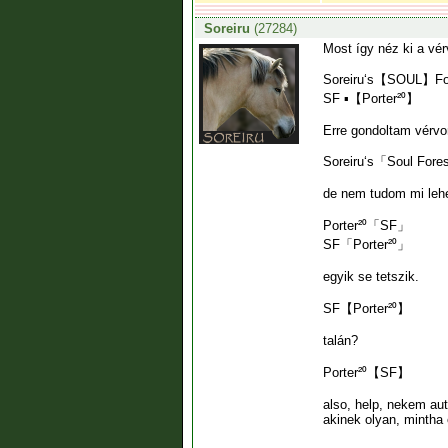
Soreiru
(27284)
Most így néz ki a vé
Soreiru‘s【SOUL】For
SF ▪【Porter²⁰】
Erre gondoltam vérvo
Soreiru‘s「Soul Fore
de nem tudom mi lehe
Porter²⁰「SF」
SF「Porter²⁰」
egyik se tetszik.
SF【Porter²⁰】
talán?
Porter²⁰【SF】
also, help, nekem au
akinek olyan, mintha