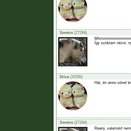
Soreiru
(27284)
Mhmmmmmmmmm
Így szoktam nézni, ny
Drica
(32595)
Hát, én anno sörrel 
Soreiru
(27284)
Rawry, valamiért nem 