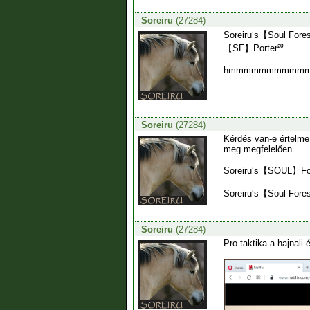
Soreiru
(27284)
Soreiru‘s【Soul Fore
【SF】Porter²⁰
hmmmmmmmmmmm
Soreiru
(27284)
Kérdés van-e értelme 
meg megfelelően.
Soreiru‘s【SOUL】For
Soreiru‘s【Soul Fore
Soreiru
(27284)
Pro taktika a hajnali 