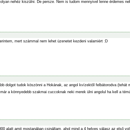
olyan nehéz kiszülni. De persze. Nem is tudom mennyivel lenne érdemes neki
zerintem, mert számmal nem lehet üzenetet kezdeni valamiért :D
bb dolgot tudok köszönni a Hokának, az angol kvízektől felbátorodva (teh
 már a könnyedebb szakmai cuccoknak neki merek ülni angolul ha kell a té
00 alatt amit mostanában csináltam, ahol mind a 4 helyes válasz az első volt