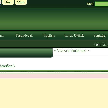
Nick:
um
Tagok/lovak
Toplista
Lovas Játékok
Segítség
|
3.0.0. BÉTA
Szere
» Vissza a témákhoz! «
felelően!)