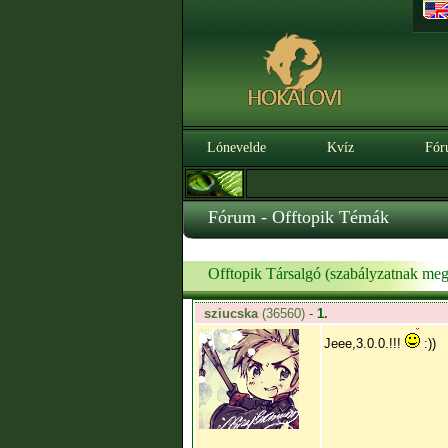
Lónevelde
Kvíz
Fór
Fórum - Offtopik Témák
Offtopik Társalgó (szabályzatnak meg
sziucska
(36560)
-
1.
Jeee,3.0.0.!!!
:))