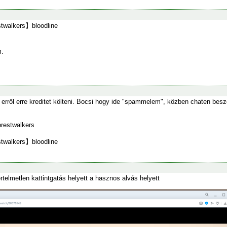
stwalkers】bloodline
.
erről erre kreditet költeni. Bocsi hogy ide "spammelem", közben chaten besz
estwalkers
stwalkers】bloodline
értelmetlen kattintgatás helyett a hasznos alvás helyett