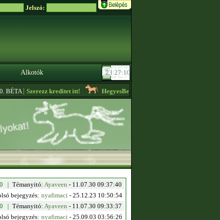
Jelszó:
Alkotók
|
. BÉTA
Szerezz kreditet itt!
HegyesBerta
- Nézzétek meg az ,,Aktuális hir
10 |
Témanyitó:
Ayaveen
- 11.07.30 09:37:40
olsó bejegyzés:
nyafimaci
-
25.12.23 10:50:54
80 |
Témanyitó:
Ayaveen
- 11.07.30 09:33:37
olsó bejegyzés:
nyafimaci
-
25.09.03 03:56:26