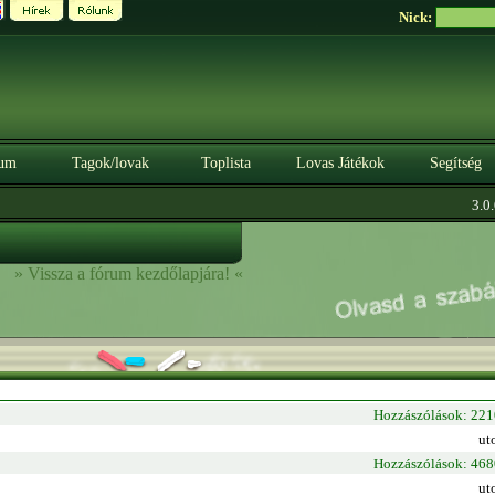
Nick:
um
Tagok/lovak
Toplista
Lovas Játékok
Segítség
3.0.0
» Vissza a fórum kezdőlapjára! «
Hozzászólások: 22
ut
Hozzászólások: 46
ut