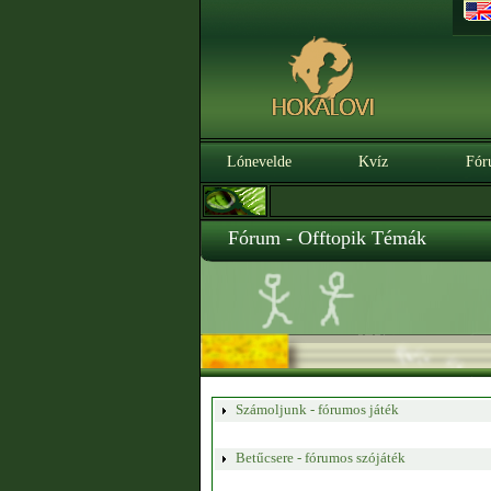
Lónevelde
Kvíz
Fór
Fórum - Offtopik Témák
Számoljunk - fórumos játék
Betűcsere - fórumos szójáték