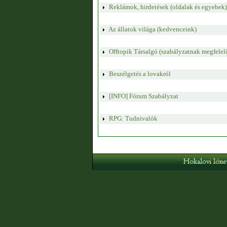
Reklámok, hirdetések (oldalak és egyebek)
Az állatok világa (kedvenceink)
Offtopik Társalgó (szabályzatnak megfelel
Beszélgetés a lovakról
[INFO] Fórum Szabályzat
RPG: Tudnivalók