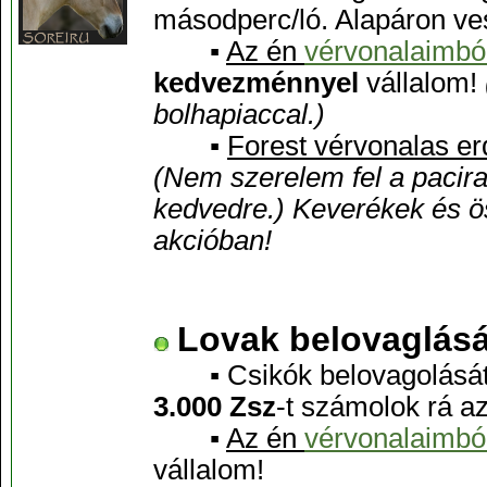
másodperc/ló. Alapáron v
▪
Az én
vérvonalaimbó
kedvezménnyel
vállalom!
bolhapiaccal.)
▪
Forest vérvonalas er
(Nem szerelem fel a pacira
kedvedre.) Keverékek és ö
akcióban!
Lovak belovaglásá
▪ Csikók belovagolását 
3.000 Zsz
-t számolok rá az
▪
Az én
vérvonalaimbó
vállalom!