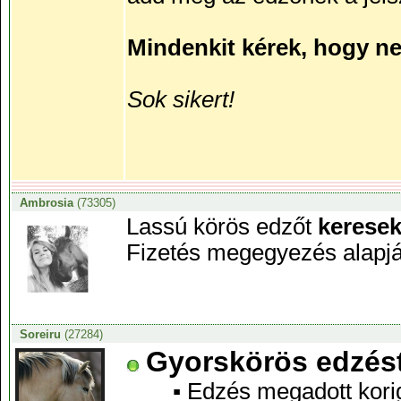
Mindenkit kérek, hogy n
Sok sikert!
Ambrosia
(73305)
Lassú körös edzőt
kerese
Fizetés megegyezés alapjá
Soreiru
(27284)
Gyorskörös edzést
▪ Edzés megadott korig, 