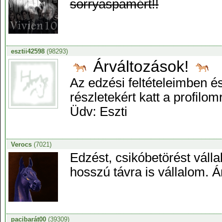
sorryaspamért!!
esztii42598
(98293)
Árváltozások!
Az edzési feltételeimben é
részletekért katt a profilo
Üdv: Eszti
Verocs
(7021)
Edzést, csikóbetörést válla
hosszú távra is vállalom. 
pacibarát00
(39309)