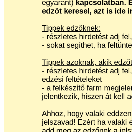
egyaránt)
kapcsolatban. E
edzőt keresel, azt is ide 
Tippek edzőknek:
- részletes hirdetést adj f
- sokat segíthet, ha feltünt
Tippek azoknak, akik edző
- részletes hirdetést adj fe
edzési feltételeket
- a felkészítő farm megjele
jelentkezik, hiszen át kell 
Ahhoz, hogy valaki eddz
jelszavad! Ezért ha valaki
add meg az edzőnek a jels