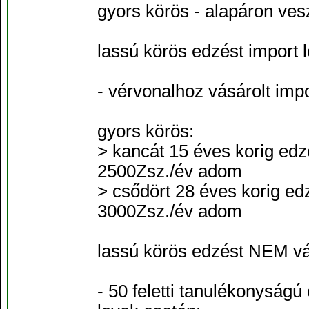
gyors körös - alapáron ve
lassú körös edzést import 
- vérvonalhoz vásárolt impo
gyors körös:
> kancát 15 éves korig edz
2500Zsz./év adom
> csődört 28 éves korig ed
3000Zsz./év adom
lassú körös edzést NEM vál
- 50 feletti tanulékonysá