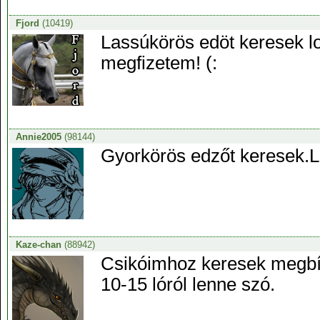
Fjord
(10419)
Lassúkörös edöt keresek l
megfizetem! (:
Annie2005
(98144)
Gyorkörös edzőt keresek.
Kaze-chan
(88942)
Csikóimhoz keresek megbíz
10-15 lóról lenne szó.