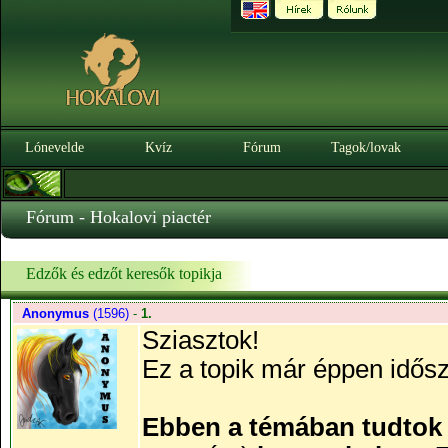
Lónevelde
Kvíz
Fórum
Tagok/lovak
Fórum - Hokalovi piactér
Edzők és edzőt keresők topikja
Anonymus
(1596)
-
1.
Sziasztok!
Ez a topik már éppen idősze
Ebben a témában tudtok 