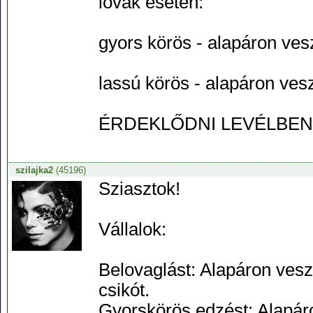
lovak esetén:
gyors körös - alapáron ves
lassú körös - alapáron ves
ÉRDEKLŐDNI LEVÉLBEN 
szilajka2
(45196)
Sziasztok!
Vállalok:
Belovaglást: Alapáron ves
csikót.
Gyorskörös edzést: Alapáro