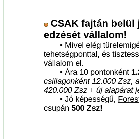
CSAK fajtán belül
edzését vállalom!
▪ Mivel elég türelemigény
tehetségponttal, és tiszte
vállalom el.
▪ Ára 10 pontonként
1
csillagonként 12.000 Zsz, 
420.000 Zsz + új alapárat j
▪ Jó képességű,
Fores
csupán
500 Zsz!