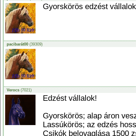
Gyorskörös edzést vállalo
pacibarát00
(39309)
Verocs
(7021)
Edzést vállalok!
Gyorskörös; alap áron ves
Lassúkörös; az edzés hoss
Csikók belovaglása 1500 z