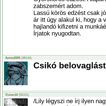
zabszemért adom.
Lassú körös edzést csak j
ár itt úgy alakul ki, hogy 
hajlandó kifizetni a munká
Írjatok nyugodtan.
Annie2005
(98144)
Csikó belovaglást 
Vivien10
(56101)
/Lily légyszi ne írj ilyen na