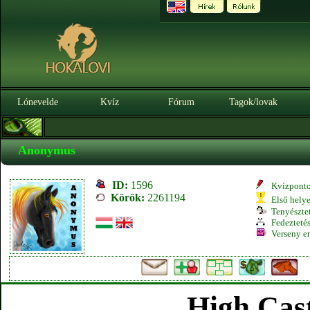
Lónevelde
Kvíz
Fórum
Tagok/lovak
Anonymus
ID:
1596
Kvízpont
Körök:
2261194
Első hely
Tenyésztet
Fedeztetés
Verseny e