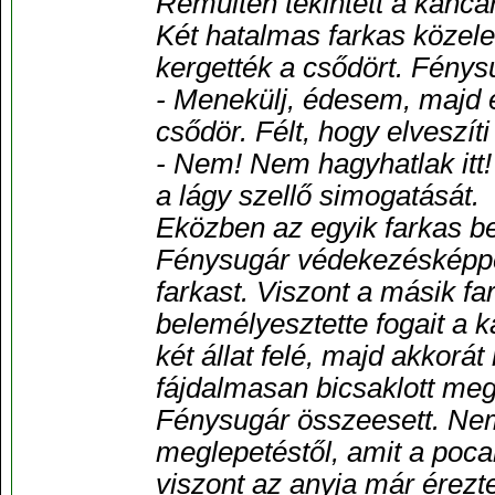
Rémülten tekintett a kancár
Két hatalmas farkas közele
kergették a csődört. Fénysu
- Menekülj, édesem, majd é
csődör. Félt, hogy elveszíti
- Nem! Nem hagyhatlak itt!
a lágy szellő simogatását.
Eközben az egyik farkas be
Fénysugár védekezésképpen
farkast. Viszont a másik f
belemélyesztette fogait a 
két állat felé, majd akkorá
fájdalmasan bicsaklott meg.
Fénysugár összeesett. Nem
meglepetéstől, amit a pocak
viszont az anyja már érezte