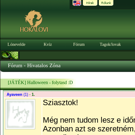
Lónevelde
Kvíz
Fórum
Tagok/lovak
Fórum - Hivatalos Zóna
[JÁTÉK] Halloween - folytasd :D
Ayaveen
(1)
-
1.
Sziasztok!
Még nem tudom lesz e időm
Azonban azt se szeretném,