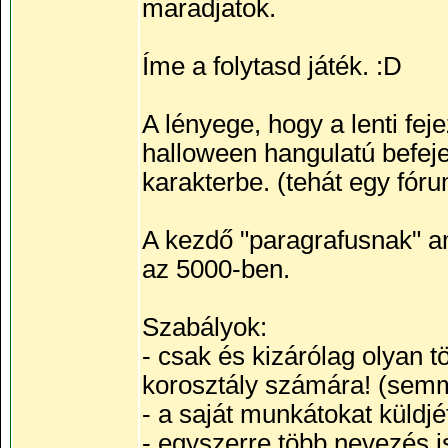
maradjatok.
Íme a folytasd játék. :D
A lényege, hogy a lenti feje
halloween hangulatú befeje
karakterbe. (tehát egy fór
A kezdő "paragrafusnak" am
az 5000-ben.
Szabályok:
- csak és kizárólag olyan t
korosztály számára! (semm
- a saját munkátokat küldjé
- egyszerre több nevezés i