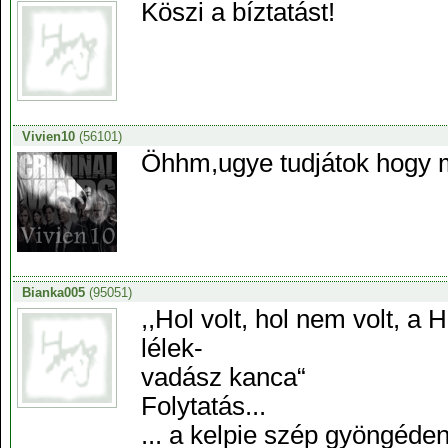
Köszi a bíztatást!
Vivien10
(56101)
Öhhm,ugye tudjátok hogy má
Bianka005
(95051)
,,Hol volt, hol nem volt, a 
lélek-
vadász kanca“
Folytatás...
... a kelpie szép gyöngéden