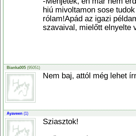
-Menjetek, én már nem érd
hiú mivoltamon sose tudok v
rólam!Apád az igazi példamu
szavaival, mielőtt elnyelt
Bianka005
(95051)
Nem baj, attól még lehet í
Ayaveen
(1)
Sziasztok!