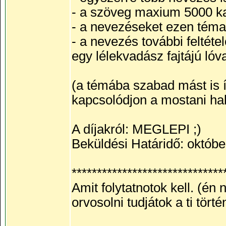
- a szöveg maxium 5000 ka
- a nevezéseket ezen téma 
- a nevezés további feltéte
egy lélekvadász fajtájú lóv
(a témába szabad mást is í
kapcsolódjon a mostani hal
A díjakról: MEGLEPI ;)
Beküldési Határidő: októbe
******************************
Amit folytatnotok kell. (én
orvosolni tudjátok a ti tört