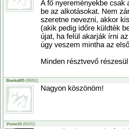
A fő nyereményekbe csak a
be az alkotásokat. Nem zár
szeretne nevezni, akkor kis
(akik pedig időre küldték 
újat, ha felül akarják írni a
úgy veszem mintha az első 
Minden résztvevő részesül
Bianka005
(95051)
Nagyon köszönöm!
Vivien10
(56101)