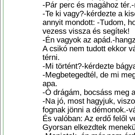
-Pár perc és magához tér.-
-Te ki vagy?-kérdezte a kis
annyit mondott: -Tudom, h
vezess vissza és segítek!
-Én vagyok az apád.-hangzo
A csikó nem tudott ekkor v
térni.
-Mi történt?-kérdezte bágy
-Megbetegedtél, de mi megg
apa.
-Ó drágám, bocsáss meg a 
-Na jó, most hagyjuk, visz
fognak jönni a démonok.-vál
És valóban: Az erdő felől v
Gyorsan elkezdtek meneküln