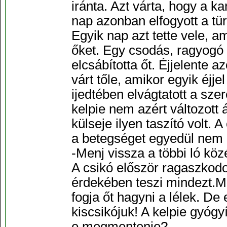
iránta. Azt várta, hogy a k
nap azonban elfogyott a tür
Egyik nap azt tette vele, 
őket. Egy csodás, ragyogó 
elcsábította őt. Éjjelente 
várt tőle, amikor egyik éjje
ijedtében elvágtatott a sze
kelpie nem azért változott 
külseje ilyen taszító volt. A
a betegséget egyedül nem é
-Menj vissza a többi ló kö
A csikó először ragaszkodo
érdekében teszi mindezt.Mi
fogja őt hagyni a lélek. De 
kiscsikójuk! A kelpie gyógy
e megmentenie?