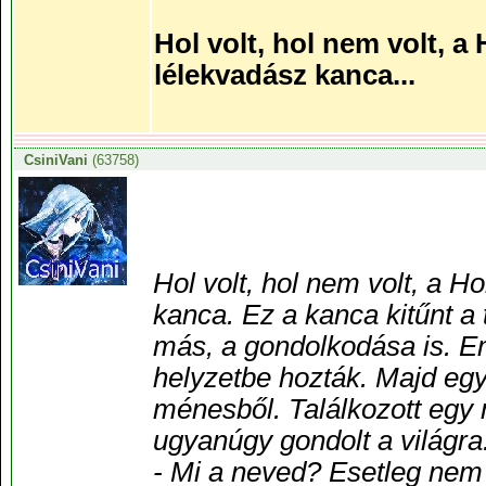
Hol volt, hol nem volt, a
lélekvadász kanca...
CsiniVani
(63758)
Hol volt, hol nem volt, a H
kanca. Ez a kanca kitűnt a 
más, a gondolkodása is. Emi
helyzetbe hozták. Majd egy
ménesből. Találkozott egy m
ugyanúgy gondolt a világra
- Mi a neved? Esetleg nem