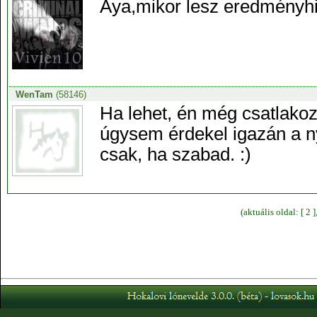
Aya,mikor lesz eredményh
WenTam
(58146)
Ha lehet, én még csatlakoz
úgysem érdekel igazán a n
csak, ha szabad. :)
(aktuális oldal: [ 2 