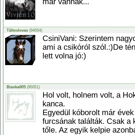
már vannak...
Táltoslovas
(94054)
CsiniVani: Szerintem nagyo
ami a csikóról szól.:)De t
lett volna jó:)
Bianka005
(95051)
Hol volt, holnem volt, a Ho
kanca.
Egyedül kóborolt már évek 
furcsának találták. Csak a k
tőle. Az egyik kelpie azonba