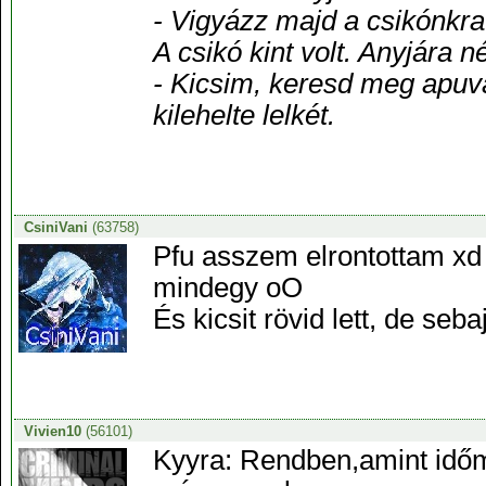
- Vigyázz majd a csikónkra
A csikó kint volt. Anyjára né
- Kicsim, keresd meg apuval
kilehelte lelkét.
CsiniVani
(63758)
Pfu asszem elrontottam xd 
mindegy oO
És kicsit rövid lett, de se
Vivien10
(56101)
Kyyra: Rendben,amint időm