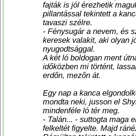
fajták is jól érezhetik mag
pillantással tekintett a k
tavaszi szélre.
- Fénysugár a nevem, és s
keresek valakit, aki olyan j
nyugodtsággal.
A két ló boldogan ment útna
időközben mi történt, lassan
erdőn, mezőn át.
Egy nap a kanca elgondolkoz
mondta neki, jusson el Shy
mindenféle ló tér meg.
- Talán... - suttogta maga 
felkeltét figyelte. Majd ráné