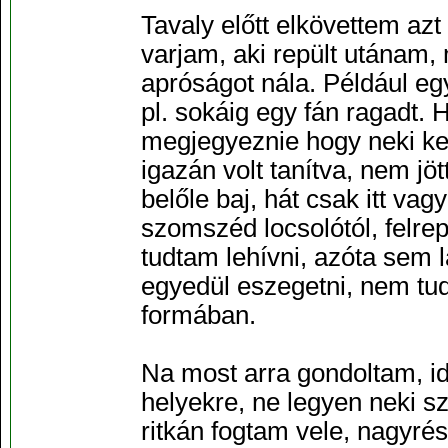
Tavaly előtt elkövettem azt
varjam, aki repült utánam,
apróságot nála. Például e
pl. sokáig egy fán ragadt. H
megjegyeznie hogy neki ke
igazán volt tanítva, nem jö
belőle baj, hát csak itt va
szomszéd locsolótól, felrep
tudtam lehívni, azóta sem l
egyedül eszegetni, nem tu
formában.
Na most arra gondoltam, i
helyekre, ne legyen neki szo
ritkán fogtam vele, nagyré