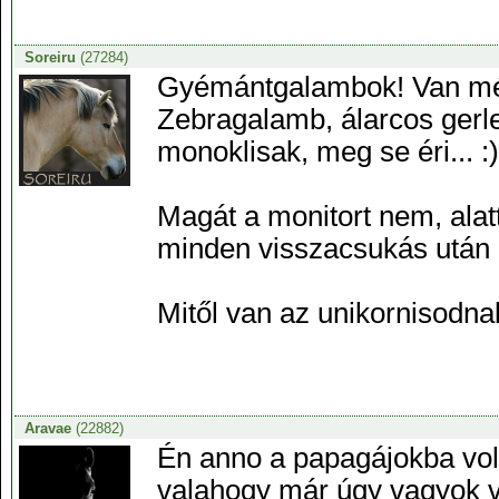
Soreiru
(27284)
Gyémántgalambok! Van mé
Zebragalamb, álarcos gerl
monoklisak, meg se éri... :)
Magát a monitort nem, alat
minden visszacsukás után a
Mitől van az unikornisodna
Aravae
(22882)
Én anno a papagájokba vol
valahogy már úgy vagyok 