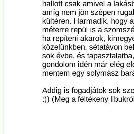
hallott csak amivel a lakás
amíg nem jön szépen ruga
kültéren. Harmadik, hogy 
méterre repül is a szomszéd
ha repíteni akarok, kimegy
közelünkben, sétatávon bel
sok évbe, és tapasztalatba,
gondolom idén már elég el
mentem egy solymász barát
Addig is fogadjátok sok sze
:)) (Meg a féltékeny libukról