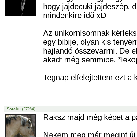
hogy jajdecuki jajdeszép, 
mindenkire idő xD
Az unikornisomnak kérleksz
egy bibije, olyan kis tenyér
hajlandó összevarrni. De e
akadt még semmibe. *leko
Tegnap elfelejtettem ezt a
Soreiru
(27284)
Raksz majd még képet a pa
Nekem meg már megint új 