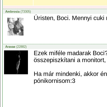
Ambrosia
(73305)
Úristen, Boci. Mennyi cuki
Aravae
(22882)
Ezek miféle madarak Boci?
összepiszkítani a monitort,
Ha már mindenki, akkor éni
pónikornisom:3