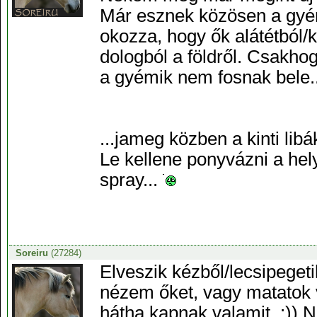
Már esznek közösen a gyém
okozza, hogy ők alátétból/
dologból a földről. Csakh
a gyémik nem fosnak bele..
...jameg közben a kinti libá
Le kellene ponyvázni a hel
spray...
Soreiru
(27284)
Elveszik kézből/lecsipegetik
nézem őket, vagy matatok 
hátha kapnak valamit. :)) 