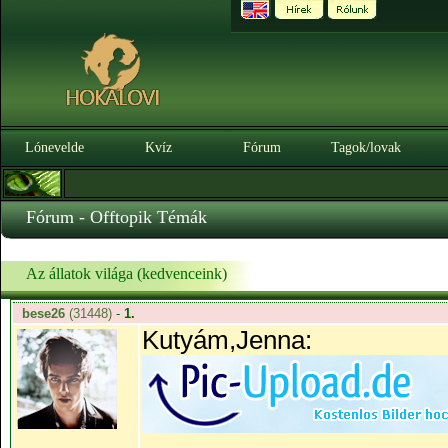
Lónevelde
Kvíz
Fórum
Tagok/lovak
Fórum - Offtopik Témák
Az állatok világa (kedvenceink)
bese26
(31448)
-
1.
Kutyám,Jenna: