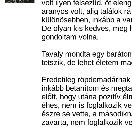
volt ilyen félsezlíd, őt el
aranyos volt, alig találok 
különösebben, inkább a var
De olyan kis kedves, meg
gondoltam volna.
Tavaly mondta egy baráto
tetszik, de lehet életem m
Eredetileg röpdemadárnak 
inkább betanítom és megtar
előtt, hogy utána pozitív 
éhes, nem is foglalkozik ve
észre se vette, a másodikn
zavarta, nem foglalkozik ve