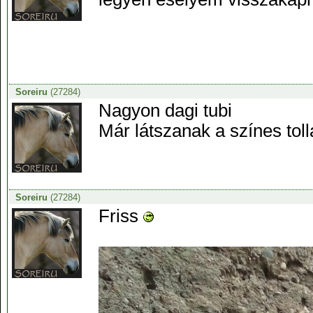
Soreiru
(27284)
Nagyon dagi tubi
Már látszanak a színes tol
Soreiru
(27284)
Friss