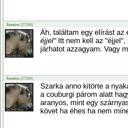
Soreiru
(27284)
Áh, találtam egy elírást az
éjjel"
Itt nem kell az "éjjel
járhatot azzagyam. Vagy 
Soreiru
(27284)
Szarka anno kitörte a nyak
a couburgi párom alatt hagy
aranyos, mint egy szárnyas
követ ha éhes ha nem mine