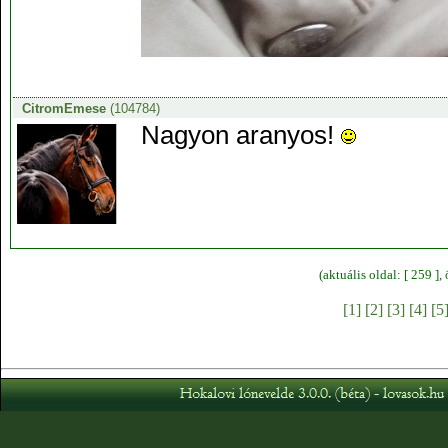
CitromEmese
(104784)
Nagyon aranyos!
(aktuális oldal: [ 259 ]
[1]
[2]
[3]
[4]
[5