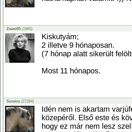
Zsani05
(1965)
Kiskutyám;
2 illetve 9 hónaposan.
(7 hónap alatt sikerült fel
Most 11 hónapos.
Soreiru
(27284)
Idén nem is akartam varjúf
közepéről. Első este és köv
hogy ez már nem lesz szelí