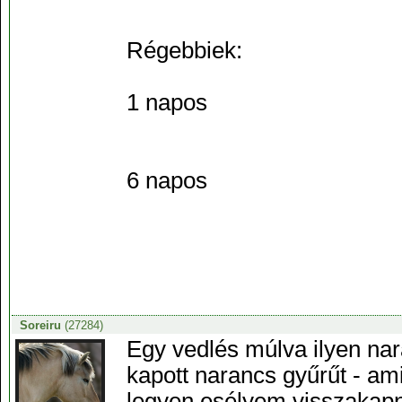
Régebbiek:
1 napos
6 napos
Soreiru
(27284)
Egy vedlés múlva ilyen na
kapott narancs gyűrűt - a
legyen esélyem visszakapn