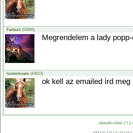
Farkas1
(50806)
Megrendelem a lady popp-
lovamlovam
(43623)
ok kell az emailed írd me
(aktuális oldal: [ 1 ]