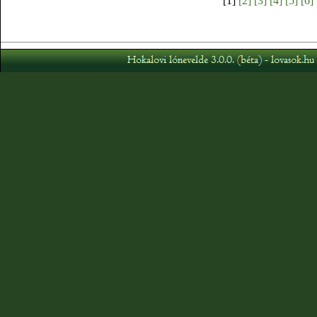
[1]
[2]
[3]
[4]
[5]
[6]