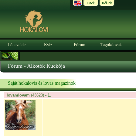
Lónevelde
Kvíz
Fórum
Tagok/lovak
Fórum - Alkotók Kuckója
Saját hokalovis és lovas magazinok
lovamlovam
(43623)
-
1.