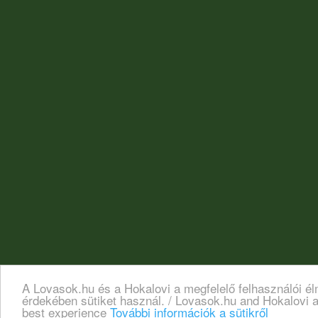
A Lovasok.hu és a Hokalovi a megfelelő felhasználói é
érdekében sütiket használ. / Lovasok.hu and Hokalovi a
best experience
További információk a sütikről