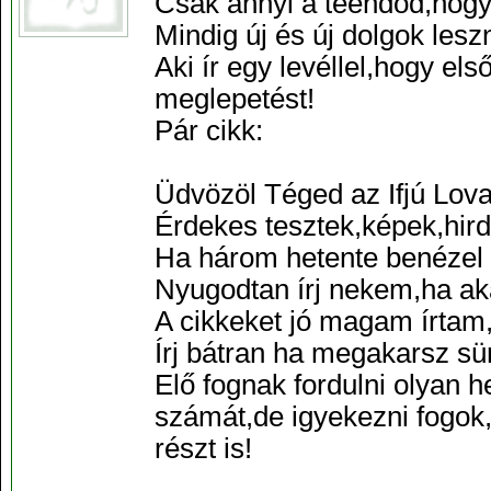
Csak annyi a teendőd,hogy
Mindig új és új dolgok les
Aki ír egy levéllel,hogy el
meglepetést!
Pár cikk:
Üdvözöl Téged az Ifjú Lov
Érdekes tesztek,képek,hird
Ha három hetente benézel 
Nyugodtan írj nekem,ha ak
A cikkeket jó magam írtam,
Írj bátran ha megakarsz sür
Elő fognak fordulni olyan
számát,de igyekezni fogok
részt is!