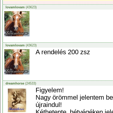
lovamlovam
(43623)
lovamlovam
(43623)
A rendelés 200 zsz
dreamhorse
(24533)
Figyelem!
Nagy örömmel jelentem be
újraindul!
Kéthetente, hétvégéken je