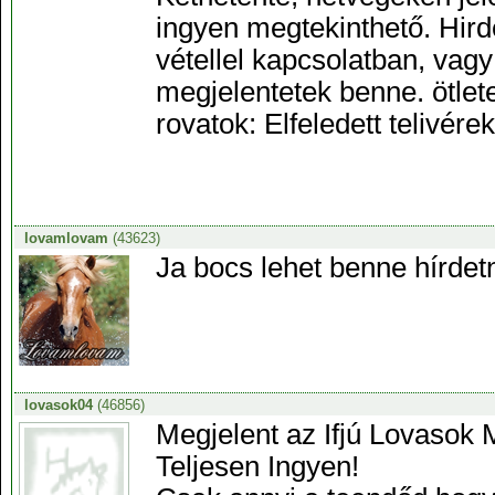
ingyen megtekinthető. Hird
vétellel kapcsolatban, vagy
megjelentetek benne. ötlet
rovatok: Elfeledett telivér
lovamlovam
(43623)
Ja bocs lehet benne hírdetn
lovasok04
(46856)
Megjelent az Ifjú Lovasok 
Teljesen Ingyen!