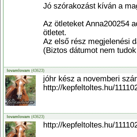
Jó szórakozást kíván a ma
Az ötleteket Anna200254 a
ötletet.
Az első rész megjelenési
(Biztos dátumot nem tudok
lovamlovam
(43623)
jóhr kész a novemberi sz
http://kepfeltoltes.hu/1111
lovamlovam
(43623)
http://kepfeltoltes.hu/1111