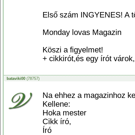
Első szám INGYENES! A töb
Monday lovas Magazin
Köszi a figyelmet!
+ cikkirót,és egy írót várok,
bataviki00
(78757)
Na ehhez a magazinhoz ker
Kellene:
Hoka mester
Cikk író,
Író