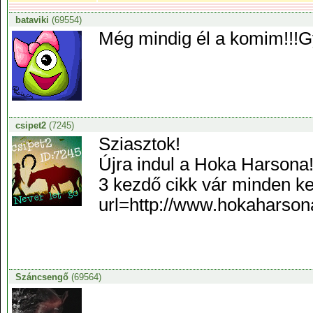
bataviki
(69554)
Még mindig él a komim!!!Gy
csipet2
(7245)
Sziasztok!
Újra indul a Hoka Harsona!
3 kezdő cikk vár minden ke
url=http://www.hokaharson
Száncsengő
(69564)