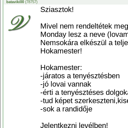
bataviki00
(78757)
Sziasztok!
Mivel nem rendeltétek meg,
Monday lesz a neve (lovam
Nemsokára elkészül a telj
Hokamester!
Hokamester:
-járatos a tenyésztésben
-jó lovai vannak
-érti a tenyésztéses dolgok
-tud képet szerkeszteni,kis
-sok a randidője
Jelentkezni levélben!