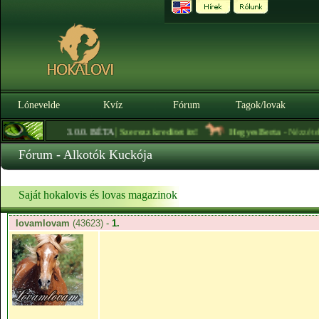
Lónevelde
Kvíz
Fórum
Tagok/lovak
|
3.0.0. BÉTA
Szerezz kreditet itt!
HegyesBerta
- Nézzétek meg az
Fórum - Alkotók Kuckója
Saját hokalovis és lovas magazinok
lovamlovam
(43623)
-
1.