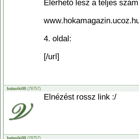
Elérhető lesz a teljes szám 
www.hokamagazin.ucoz.h
4. oldal:
[/url]
bataviki00
(78757)
Elnézést rossz link :/
bataviki00
(78757)