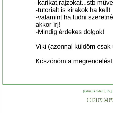
-karikat,rajzokat...stb műv
-tutorialt is kirakok ha kell!
-valamint ha tudni szeretn
akkor írj!
-Mindig érdekes dolgok!
Viki (azonnal küldöm csak 
Köszönöm a megrendelést,
(aktuális oldal: [ 15 
[1]
[2]
[3]
[4]
[5