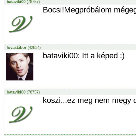
bataviki00
(78757)
Bocsi!Megpróbálom mégegy
lovastábor
(42834)
bataviki00: Itt a képed :)
bataviki00
(78757)
koszi...ez meg nem megy ol