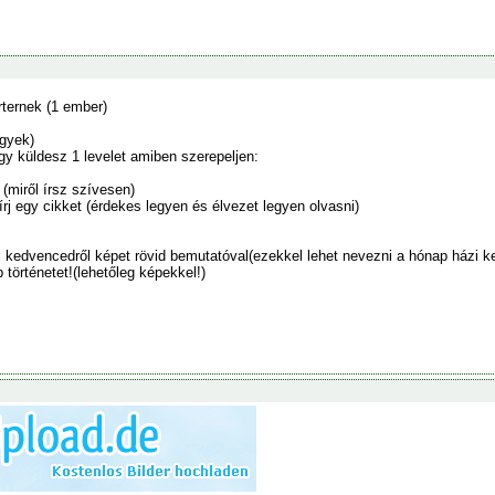
orternek (1 ember)
gyek)
gy küldesz 1 levelet amiben szerepeljen:
 (miről írsz szívesen)
 írj egy cikket (érdekes legyen és élvezet legyen olvasni)
zi kedvencedről képet rövid bemutatóval(ezekkel lehet nevezni a hónap házi k
 történetet!(lehetőleg képekkel!)