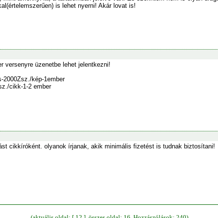
l(értelemszerűen) is lehet nyerni! Akár lovat is!
er versenyre üzenetbe lehet jelentkezni!
s-2000Zsz./kép-1ember
sz./cikk-1-2 ember
st cikkíróként. olyanok írjanak, akik minimális fizetést is tudnak biztosítani!
(aktuális oldal: [ 12 ], összes oldal: 16, Hozzászólások: 240)