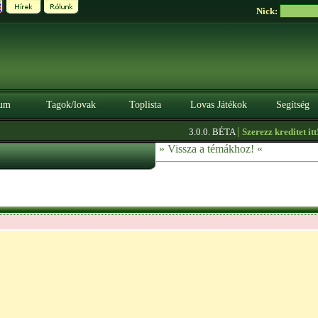
Nick:
um
Tagok/lovak
Toplista
Lovas Játékok
Segítség
|
3.0.0. BÉTA
Szerezz kreditet itt!
» Vissza a témákhoz! «