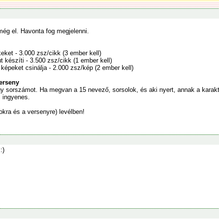
ég el. Havonta fog megjelenni.
kkeket - 3.000 zsz/cikk (3 ember kell)
jút készíti - 3.500 zsz/cikk (1 ember kell)
képeket csinálja - 2.000 zsz/kép (2 ember kell)
erseny
y sorszámot. Ha megvan a 15 nevező, sorsolok, és aki nyert, annak a karakt
s ingyenes.
okra és a versenyre) levélben!
:)