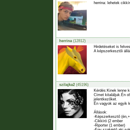
herrina: lehetek cikk
herrina
(12812)
Hirdetéseket is felve
A képszerkesztői állás
szilajka2
(45196)
Kérdés:Kinek lenne k
Címet kitaláljuk.Én 
jelentkezőket.
Én vagyok az egyik 
Állások:
-Képszerkesztő (én,+
-Cikkíró (2 ember
-Riporter (1 ember)
-Egy szakértő,aki sok