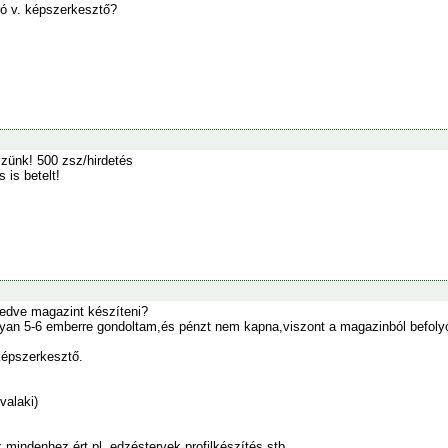
író v. képszerkesztő?
szünk! 500 zsz/hirdetés
 is betelt!
edve magazint készíteni?
olyan 5-6 emberre gondoltam,és pénzt nem kapna,viszont a magazinból befol
képszerkesztő.
valaki)
 mindenhez ért.pl. edzéstervek,profilkészítés,stb.