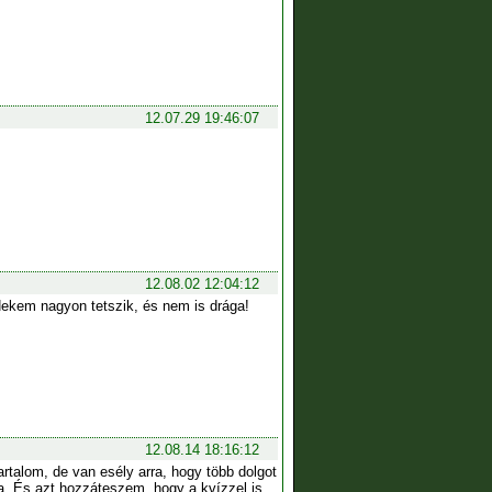
12.07.29 19:46:07
12.08.02 12:04:12
 Nekem nagyon tetszik, és nem is drága!
12.08.14 18:16:12
rtalom, de van esély arra, hogy több dolgot
ga. És azt hozzáteszem, hogy a kvízzel is,