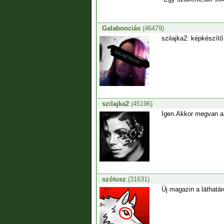
Galabonciás
(46479)
szilajka2: képkészítő
szilajka2
(45196)
Igen.Akkor megvan a 
szótusz
(31631)
Új magazin a láthatár