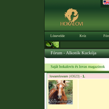
Lónevelde
Kvíz
Fór
Fórum - Alkotók Kuckója
Saját hokalovis és lovas magazinok
lovamlovam
(43623)
-
1.