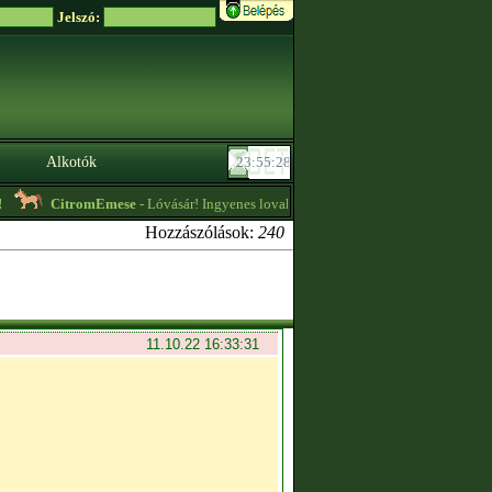
Jelszó:
Alkotók
CitromEmese
- Lóvásár! Ingyenes lovak is vannak! Részletek a profilomon, a 
Hozzászólások:
240
11.10.22 16:33:31