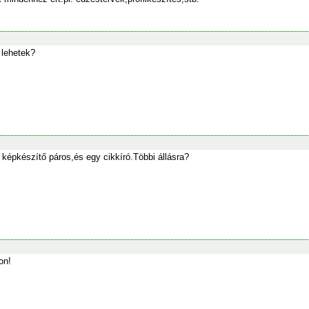
 lehetek?
képkészítő páros,és egy cikkíró.Többi állásra?
on!