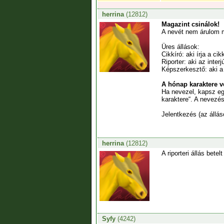
herrina
(12812)
Magazint csinálok!
A nevét nem árulom m
Üres állások:
Cikkíró: aki írja a ci
Riporter: aki az inter
Képszerkesztő: aki a 
A hónap karaktere v
Ha nevezel, kapsz eg
karaktere“. A nevezé
Jelentkezés (az állás
herrina
(12812)
A riporteri állás betelt 
Syfy
(4242)