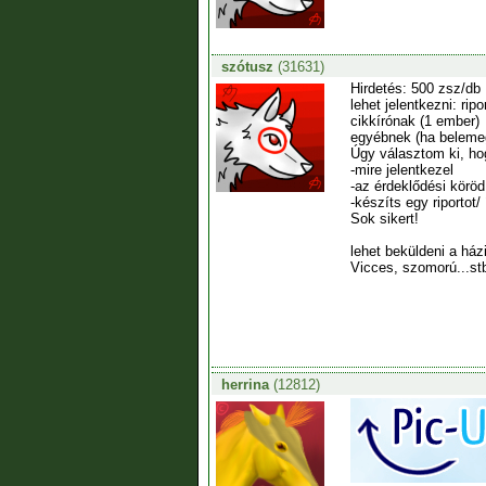
szótusz
(31631)
Hirdetés: 500 zsz/db
lehet jelentkezni: rip
cikkírónak (1 ember)
egyébnek (ha beleme
Úgy választom ki, ho
-mire jelentkezel
-az érdeklődési köröd
-készíts egy riportot/
Sok sikert!
lehet beküldeni a há
Vicces, szomorú...stb
herrina
(12812)