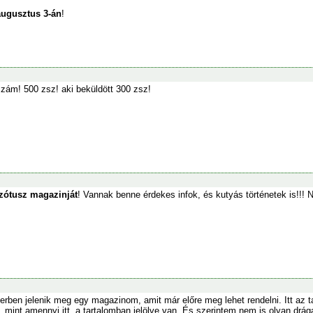
augusztus 3-án
!
zám! 500 zsz! aki beküldött 300 zsz!
zótusz magazinját
! Vannak benne érdekes infok, és kutyás történetek is!!!
ben jelenik meg egy magazinom, amit már előre meg lehet rendelni. Itt az ta
 mint amennyi itt, a tartalomban jelölve van. És szerintem nem is olyan drá