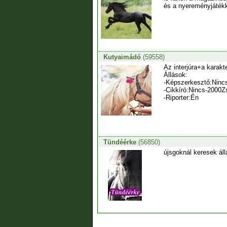
és a nyereményjátékka
Kutyaimádó
(59558)
Az interjúra+a karakt
Állások:
-Képszerkesztő:Ninc
-Cikkíró:Nincs-2000Z
-Riporter:Én
Tündéérke
(56850)
újsgoknál keresek állá