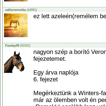
vallerveronika
(44891)
ez lett azeleén(remélem bet
Fanday99
(50302)
nagyon szép a borító Vero
fejezetemet.
Egy árva naplója
6. fejezet
Megérkeztünk a Winters-far
már az ölemben volt én ped