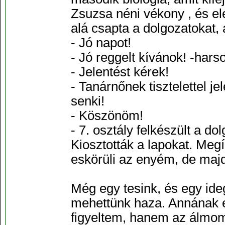
Zsuzsa néni vékony , és ele
alá csapta a dolgozatokat, 
- Jó napot!
- Jó reggelt kívánok! -har
- Jelentést kérek!
- Tanárnőnek tisztelettel j
senki!
- Köszönöm!
- 7. osztály felkészült a d
Kiosztották a lapokat. Megír
eskörüli az enyém, de majd
Még egy tesink, és egy ide
mehettünk haza. Annának e
figyeltem, hanem az álmom