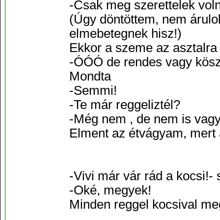
-Csak meg szerettelek volna
(Úgy döntöttem, nem árulo
elmebetegnek hisz!)
Ekkor a szeme az asztalra 
-ÓÓÓ de rendes vagy kösz
Mondta
-Semmi!
-Te már reggeliztél?
-Még nem , de nem is vagy
Elment az étvágyam, mert
-Vivi már vár rád a kocsi!-
-Oké, megyek!
Minden reggel kocsival megy