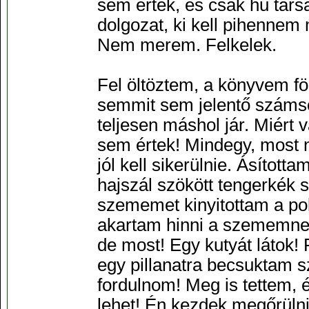
sem értek, és csak hű tár
dolgozat, ki kell pihenne
Nem merem. Felkelek.
Fel öltöztem, a könyvem f
semmit sem jelentő száms
teljesen máshol jár. Miér
sem értek! Mindegy, most 
jól kell sikerülnie. Ásított
hajszál szökött tengerkék
szememet kinyitottam a p
akartam hinni a szememnek,
de most! Egy kutyát látok! 
egy pillanatra becsuktam s
fordulnom! Meg is tettem,
lehet! Én kezdek megőrülni!