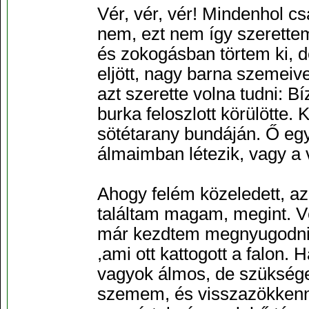
Vér, vér, vér! Mindenhol c
nem, ezt nem így szerettem
és zokogásban törtem ki, de
eljött, nagy barna szemeiv
azt szerette volna tudni: 
burka feloszlott körülötte. 
sötétarany bundáján. Ő egy
álmaimban létezik, vagy a v
Ahogy felém közeledett, 
találtam magam, megint. Vé
már kezdtem megnyugodni .
,ami ott kattogott a falon.
vagyok álmos, de szükség
szemem, és visszazökkenni