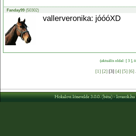
Fanday99
(50302)
vallerveronika: jóóóXD
(aktuális oldal: [ 3 ]
[1]
[2]
[3]
[4]
[5]
[6]