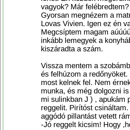
vagyok? Már felébredtem? 
Gyorsan megnézem a matric
Lovas Vivien. Igen ez én 
Megcsíptem magam aúúúú ,
inkább lemegyek a konyhába
kiszáradta a szám.
Vissza mentem a szobámba,
és felhúzom a redőnyöket. 
most kelnek fel. Nem érnek
munka, és még dolgozni is
mi sulinkban J ) , apukám 
reggelit. Pirítóst csinálta
aggódó pillantást vetett r
-Jó reggelt kicsim! Hogy ,h