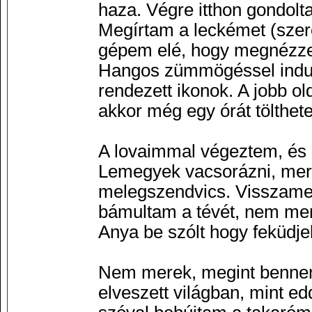
haza. Végre itthon gondolt
Megírtam a leckémet (szere
gépem elé, hogy megnézzem
Hangos zümmögéssel indult 
rendezett ikonok. A jobb o
akkor még egy órát tölthetek
A lovaimmal végeztem, és m
Lemegyek vacsorázni, mert é
melegszendvics. Visszame
bámultam a tévét, nem men
Anya be szólt hogy feküdjek
Nem merek, megint bennem 
elveszett világban, mint ed