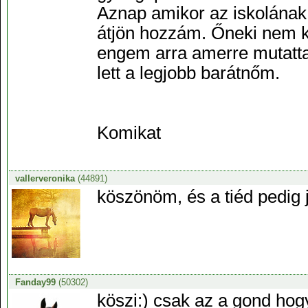
Aznap amikor az iskolának
átjön hozzám. Őneki nem ke
engem arra amerre mutatt
lett a legjobb barátnőm.
Komikat
vallerveronika
(44891)
köszönöm, és a tiéd pedig jó
Fanday99
(50302)
köszi:) csak az a gond hog