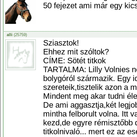
50 fejezet ami már egy kics
alli
(25759)
Sziasztok!
Ehhez mit szóltok?
CÍME: Sötét titkok
TARTALMA: Lilly Volnies n
bolygóról származik. Egy id
szereteik,tisztelik azon a 
Mindent meg akar tudni élet
De ami aggasztja,két legjob
mintha felborult volna. Itt 
kezd,de egyre rémisztőbb 
titkolnivaló... mert ez az 