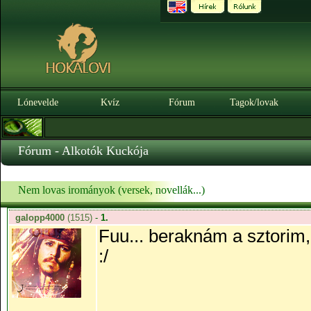
Lónevelde
Kvíz
Fórum
Tagok/lovak
Fórum - Alkotók Kuckója
Nem lovas irományok (versek, novellák...)
galopp4000
(1515)
-
1.
Fuu... beraknám a sztorim
:/