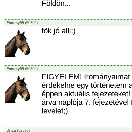
Földön...
Fanday99
(50302)
tök jó alli:)
Fanday99
(50302)
FIGYELEM! Irományaimat m
érdekelne egy történetem a
éppen aktuális fejezeteket
árva naplója 7. fejezetével
levelet;)
Drica
(32595)