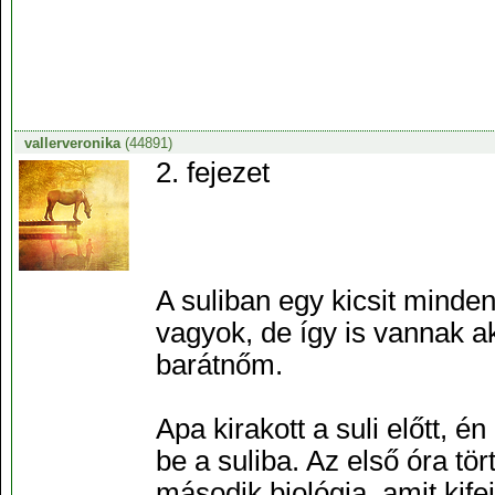
vallerveronika
(44891)
2. fejezet
A suliban egy kicsit minden
vagyok, de így is vannak a
barátnőm.
Apa kirakott a suli előtt,
be a suliba. Az első óra tö
második biológia, amit kife