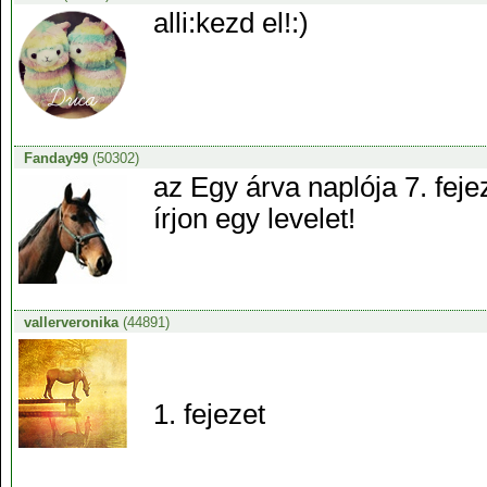
alli:kezd el!:)
Fanday99
(50302)
az Egy árva naplója 7. feje
írjon egy levelet!
vallerveronika
(44891)
1. fejezet