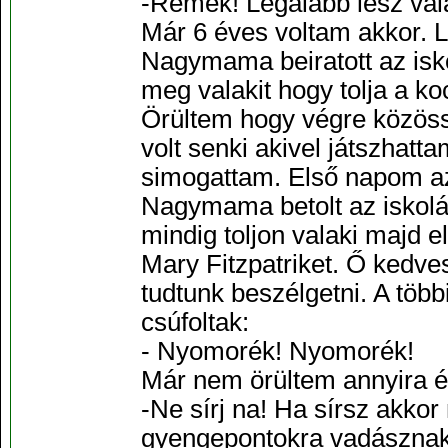
-Remek! Legalább lesz val
Már 6 éves voltam akkor. 
Nagymama beiratott az iskol
meg valakit hogy tolja a k
Örültem hogy végre közöss
volt senki akivel játszhatta
simogattam. Első napom az 
Nagymama betolt az iskolá
mindig toljon valaki majd 
Mary Fitzpatriket. Ő kedves
tudtunk beszélgetni. A töb
csúfoltak:
- Nyomorék! Nyomorék!
Már nem örültem annyira és 
-Ne sírj na! Ha sírsz akko
gyengepontokra vadászna