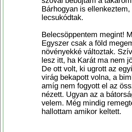
szóval bebújtam a takaróm 
Bárhogyan is ellenkeztem,
lecsukódtak.
Belecsöppentem megint! Mo
Egyszer csak a föld megem
növényekké változtak. Szív
lesz itt, ha Karát ma nem jö
De ott volt, ki ugrott az e
virág bekapott volna, a bimb
amíg nem fogyott el az ös
nézett. Ugyan az a bátorság
velem. Még mindig remegte
hallottam amikor keltett.