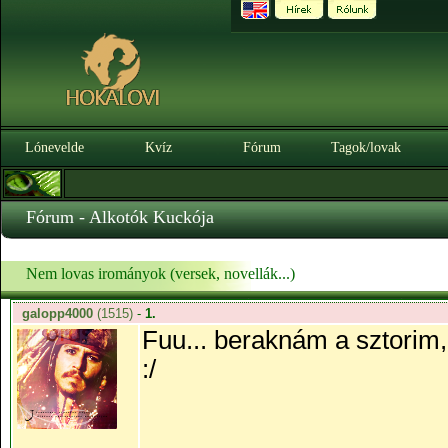
Lónevelde
Kvíz
Fórum
Tagok/lovak
Fórum - Alkotók Kuckója
Nem lovas irományok (versek, novellák...)
galopp4000
(1515)
-
1.
Fuu... beraknám a sztorim
:/