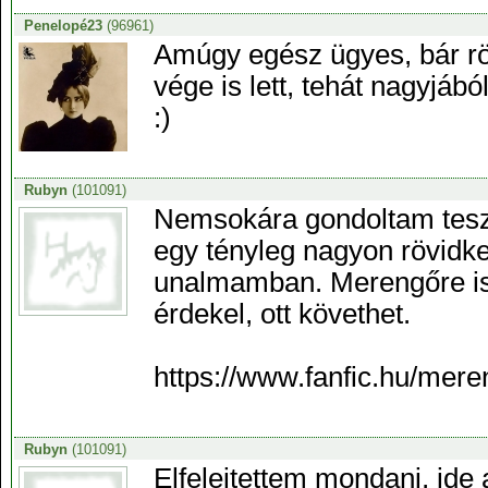
Penelopé23
(96961)
Amúgy egész ügyes, bár rög
vége is lett, tehát nagyjáb
:)
Rubyn
(101091)
Nemsokára gondoltam teszek 
egy tényleg nagyon rövidke
unalmamban. Merengőre is s
érdekel, ott követhet.
https://www.fanfic.hu/mer
Rubyn
(101091)
Elfelejtettem mondani, ide 