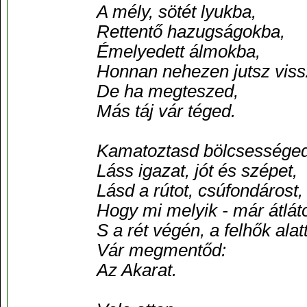
A mély, sötét lyukba,
Rettentő hazugságokba,
Émelyedett álmokba,
Honnan nehezen jutsz viss
De ha megteszed,
Más táj vár téged.
Kamatoztasd bölcsességed
Láss igazat, jót és szépet,
Lásd a rútot, csúfondárost,
Hogy mi melyik - már átlát
S a rét végén, a felhők alat
Vár megmentőd:
Az Akarat.