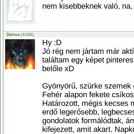
nem kisebbeknek való, na,
Deliora
(41666)
Hy :D
Jó rég nem jártam már aktí
találtam egy képet pinteres
belőle xD
Gyönyörű, szürke szemek e
Fehér alapon fekete csíkos
Határozott, mégis kecses m
erdő legerősebb, legbecs
gondolatok formálódtak, á
kifejezett, amit akart. Napk