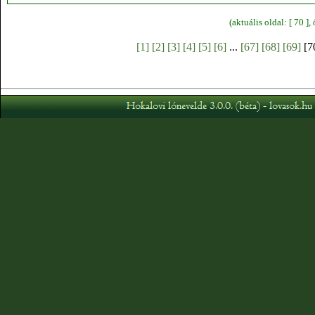
(aktuális oldal: [ 70 ]
[1]
[2]
[3]
[4]
[5]
[6]
...
[67]
[68]
[69]
[7