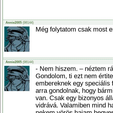
Annie2005
(98144)
Még folytatom csak most en
Annie2005
(98144)
- Nem hiszem. – néztem rá
Gondolom, ti ezt nem értit
embereknek egy speciális f
arra gondolnak, hogy bárm
van. Csak egy bizonyos ál
vidrává. Valamiben mind h
nekem vörös hajam hegyes 