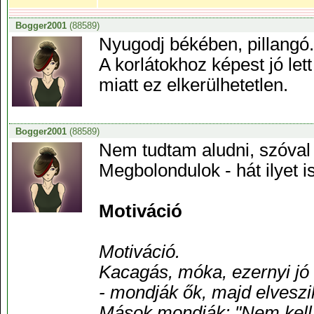
Bogger2001
(88589)
Nyugodj békében, pillangó.
A korlátokhoz képest jó lett
miatt ez elkerülhetetlen.
Bogger2001
(88589)
Nem tudtam aludni, szóval 
Megbolondulok - hát ilyet i
Motiváció
Motiváció.
Kacagás, móka, ezernyi jó
- mondják ők, majd elveszi
Mások mondják: "Nem kell