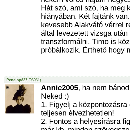
Hát szó, ami szó, ha meg ke
hiányában. Két fajtánk van
kevesebb Alakvátó vérrel r
által levezetett vizsga ut
transzformálni. Timo is kö
próbálkozik. Érthető hogy
Penelopé23
(96961)
Annie2005
, ha nem bánod,
Neked :)
1. Figyelj a központozásra 
teljesen élvezhetetlen!
2. Fontos a helyesírásra f
már kb. minden szövegszerk