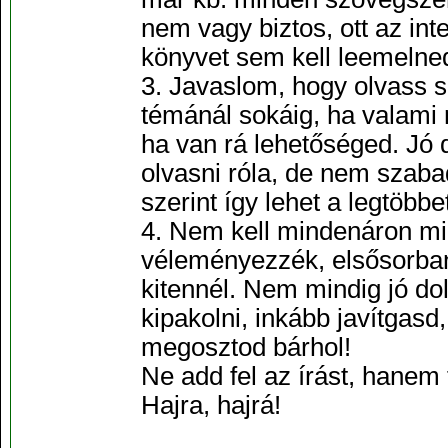
nem vagy biztos, ott az in
könyvet sem kell leemelned
3. Javaslom, hogy olvass so
témánál sokáig, ha valami
ha van rá lehetőséged. Jó 
olvasni róla, de nem szaba
szerint így lehet a legtöbb
4. Nem kell mindenáron mi
véleményezzék, elsősorban
kitennél. Nem mindig jó dol
kipakolni, inkább javítgasd,
megosztod bárhol!
Ne add fel az írást, hanem f
Hajra, hajrá!