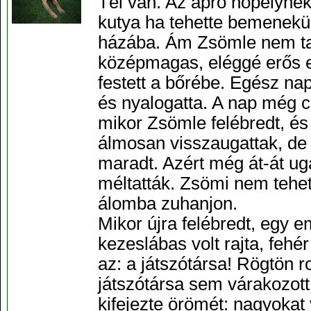
Tél van. Az apró hópelyhe
kutya ha tehette bemenekü
házába. Ám Zsömle nem tar
középmagas, eléggé erős es
festett a bőrébe. Egész nap
és nyalogatta. A nap még c
mikor Zsömle felébredt, é
álmosan visszaugattak, de 
maradt. Azért még át-át ug
méltatták. Zsömi nem tehet
álomba zuhanjon.
Mikor újra felébredt, egy em
kezeslábas volt rajta, fehé
az: a játszótársa! Rögtön 
játszótársa sem várakozott
kifejezte örömét: nagyokat 