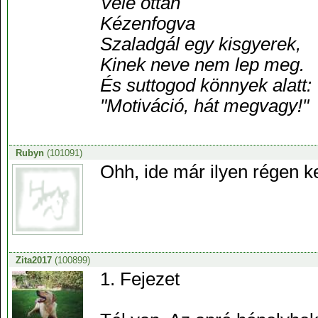
Vele ottan
Kézenfogva
Szaladgál egy kisgyerek,
Kinek neve nem lep meg.
És suttogod könnyek alatt:
"Motiváció, hát megvagy!"
Rubyn
(101091)
Ohh, ide már ilyen régen k
Zita2017
(100899)
1. Fejezet