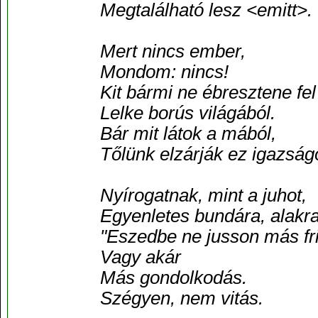
Megtalálható lesz <emitt>.
Mert nincs ember,
Mondom: nincs!
Kit bármi ne ébresztene fel
Lelke borús világából.
Bár mit látok a mából,
Tőlünk elzárják ez igazság
Nyírogatnak, mint a juhot,
Egyenletes bundára, alakra
"Eszedbe ne jusson más fri
Vagy akár
Más gondolkodás.
Szégyen, nem vitás.