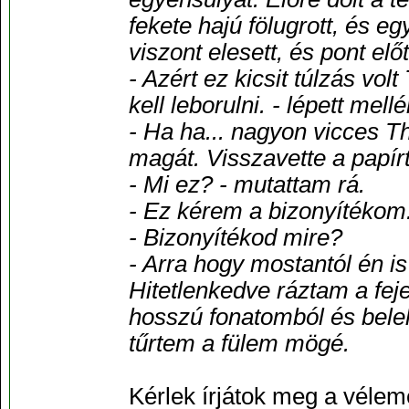
fekete hajú fölugrott, és e
viszont elesett, és pont előt
- Azért ez kicsit túlzás vo
kell leborulni. - lépett mel
- Ha ha... nagyon vicces T
magát. Visszavette a papírt
- Mi ez? - mutattam rá.
- Ez kérem a bizonyítékom
- Bizonyítékod mire?
- Arra hogy mostantól én is
Hitetlenkedve ráztam a fej
hosszú fonatomból és bele
tűrtem a fülem mögé.
Kérlek írjátok meg a vélem