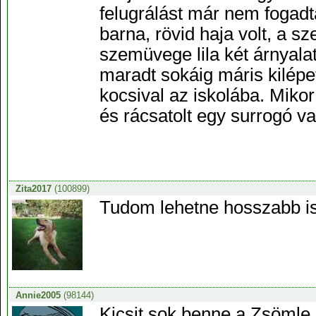
felugrálást már nem fogadta
barna, rövid haja volt, a 
szemüvege lila két árnyalat
maradt sokáig máris kilépet
kocsival az iskolába. Mikor
és rácsatolt egy surrogó va
Zita2017
(100899)
Tudom lehetne hosszabb is
Annie2005
(98144)
Kicsit sok benne a Zsöml