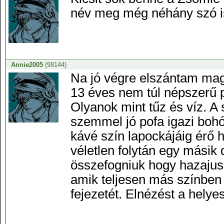
név meg még néhány szó i
Annie2005
(98144)
Na jó végre elszántam maga
13 éves nem túl népszerű pe
Olyanok mint tűz és víz. A 
szemmel jó pofa igazi bohó
kávé szín lapockájáig érő 
véletlen folytán egy másik
összefogniuk hogy hazajus
amik teljesen más színben t
fejezetét. Elnézést a helyes