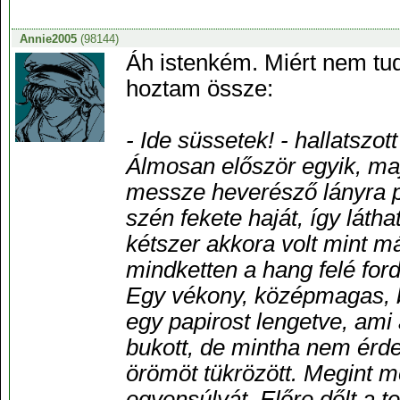
Annie2005
(98144)
Áh istenkém. Miért nem tu
hoztam össze:
- Ide süssetek! - hallatszot
Álmosan először egyik, ma
messze heverésző lányra pi
szén fekete haját, így látha
kétszer akkora volt mint m
mindketten a hang felé ford
Egy vékony, középmagas, b
egy papirost lengetve, ami 
bukott, de mintha nem érde
örömöt tükrözött. Megint m
egyensúlyát. Előre dőlt a t