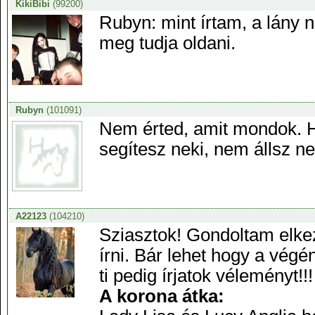
KikiBibi
(99200)
Rubyn: mint írtam, a lány 
meg tudja oldani.
Rubyn
(101091)
Nem érted, amit mondok. H
segítesz neki, nem állsz ne
A22123
(104210)
Sziasztok! Gondoltam elke
írni. Bár lehet hogy a végé
ti pedig írjatok véleményt!!
A korona átka: