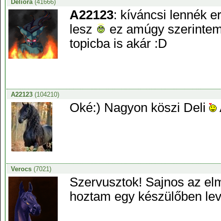
Deliora
(41666)
A22123
: kíváncsi lennék 
lesz
ez amúgy szerintem
topicba is akár :D
A22123
(104210)
Oké:) Nagyon köszi Deli
Verocs
(7021)
Szervusztok! Sajnos az elm
hoztam egy készülőben lev