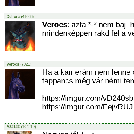
Deliora
(41666)
Verocs
: azta *-* nem baj,
mindenképpen rakd fel a v
Verocs
(7021)
Ha a kamerám nem lenne ol
tappancs még vár némi tere
https://imgur.com/vD240sb
https://imgur.com/FejvRUJ
A22123
(104210)