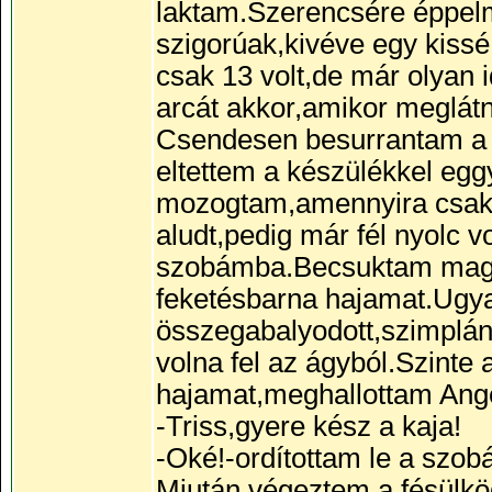
laktam.Szerencsére éppelm
szigorúak,kivéve egy kissé
csak 13 volt,de már olyan
arcát akkor,amikor meglátn
Csendesen besurrantam a h
eltettem a készülékkel eg
mozogtam,amennyira csak
aludt,pedig már fél nyolc 
szobámba.Becsuktam maga
feketésbarna hajamat.Ugyan
összegabalyodott,szimplán
volna fel az ágyból.Szinte
hajamat,meghallottam Ang
-Triss,gyere kész a kaja!
-Oké!-ordítottam le a szob
Miután végeztem a fésülkö