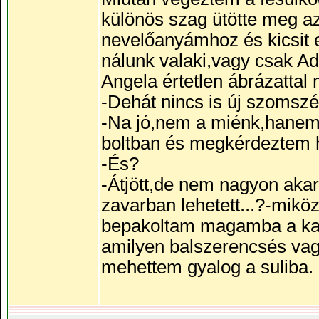
különös szag ütötte meg 
nevelőanyámhoz és kicsit el
nálunk valaki,vagy csak A
Angela értetlen ábrázattal
-Dehát nincs is új szomsz
-Na jó,nem a miénk,hanem
boltban és megkérdeztem h
-És?
-Átjött,de nem nagyon akart
zavarban lehetett...?-mik
bepakoltam magamba a kaj
amilyen balszerencsés vag
mehettem gyalog a suliba.