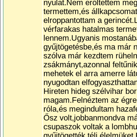
nyulat.Nem erőltettem me
termettem,és állkapcsomat 
elroppantottam a gerincét.
vérfarakas hatalmas termet
lennem.Ugyanis mostanába
gyűjtögetésbe,és ma már 
szólva már kezdtem rüheln
zsákmányt,azonnal feltűni
mehetek el arra amerre lá
nyugodtan elfogyaszthatta
Hireten hideg szélvihar bo
magam.Felnéztem az égre.E
róla,és megindultam hazafe
Ősz volt,jobbanmondva már
csupaszok voltak a lombhul
gyűjtögették téli élelmüke