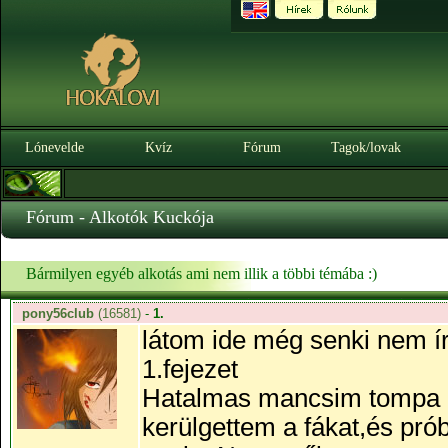
Lónevelde
Kvíz
Fórum
Tagok/lovak
Fórum - Alkotók Kuckója
Bármilyen egyéb alkotás ami nem illik a többi témába :)
pony56club
(16581)
-
1.
látom ide még senki nem írt
1.fejezet
Hatalmas mancsim tompa pu
kerülgettem a fákat,és pr