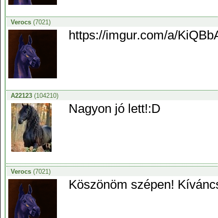
Verocs
(7021)
https://imgur.com/a/KiQBb
A22123
(104210)
Nagyon jó lett!:D
Verocs
(7021)
Köszönöm szépen! Kíváncsi