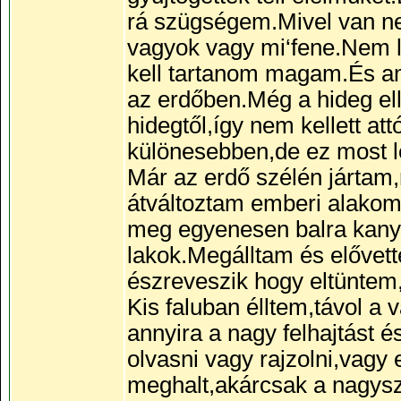
rá szügségem.Mivel van ne
vagyok vagy mi‘fene.Nem 
kell tartanom magam.És am
az erdőben.Még a hideg el
hidegtől,így nem kellett a
különesebben,de ez most l
Már az erdő szélén járta
átváltoztam emberi alakom
meg egyenesen balra kany
lakok.Megálltam és elővet
észreveszik hogy eltüntem
Kis faluban élltem,távol 
annyira a nagy felhajtást 
olvasni vagy rajzolni,vagy
meghalt,akárcsak a nagysz