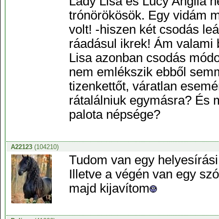
Lady Lisa és Lucy Anglia h
trónörökösök. Egy vidám m
volt! -hiszen két csodás l
ráadásul ikrek! Ám valami 
Lisa azonban csodás módo
nem emlékszik ebből semmi
tizenkettőt, váratlan esem
rátalálniuk egymásra? És m
palota népsége?
A22123
(104210)
Tudom van egy helyesírási h
Illetve a végén van egy s
majd kijavítom