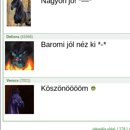
Nagyon jó! *—*
Deliora
(41666)
Baromi jól néz ki *-*
Verocs
(7021)
Köszönööööm
(aktuális oldal: [ 578 ]