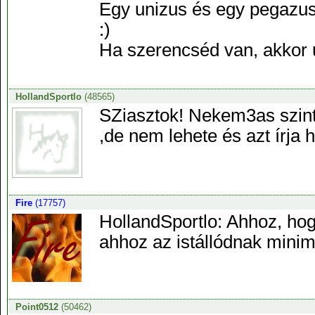
Egy unizus és egy pegazus
:)
Ha szerencséd van, akkor un
HollandSportlo
(48565)
SZiasztok! Nekem3as szint
,de nem lehete és azt írja
Fire
(17757)
HollandSportlo: Ahhoz, hogy
ahhoz az istállódnak minimu
Point0512
(50462)