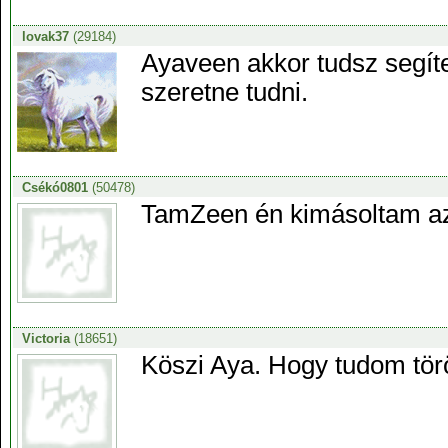
lovak37
(29184)
Ayaveen akkor tudsz segít
szeretne tudni.
Csékó0801
(50478)
TamZeen én kimásoltam az
Victoria
(18651)
Köszi Aya. Hogy tudom töröl