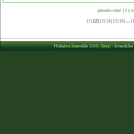
(aktuális oldal: [ 2 ],
[1]
[2]
[3]
[4]
[5]
[6]
...
[