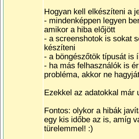
Hogyan kell elkészíteni a je
- mindenképpen legyen benn
amikor a hiba előjött
- a screenshotok is sokat 
készíteni
- a böngészőtök típusát is 
- ha más felhasználók is éri
probléma, akkor ne hagyjáto
Ezekkel az adatokkal már u
Fontos: olykor a hibák jav
egy kis időbe az is, amíg 
türelemmel! :)