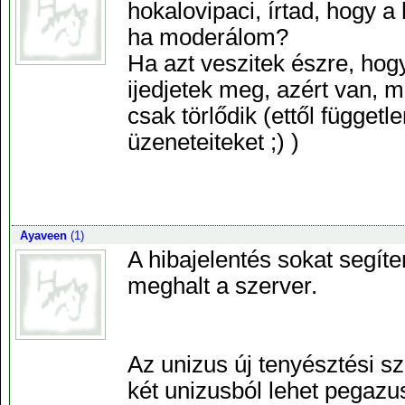
hokalovipaci, írtad, hogy 
ha moderálom?
Ha azt veszitek észre, hog
ijedjetek meg, azért van, 
csak törlődik (ettől függet
üzeneteiteket ;) )
Ayaveen
(1)
A hibajelentés sokat segít
meghalt a szerver.
Az unizus új tenyésztési sz
két unizusból lehet pegazus