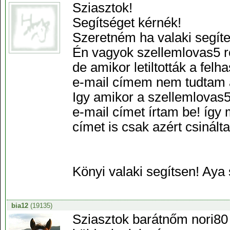
Sziasztok!
Segítséget kérnék!
Szeretném ha valaki segít
Én vagyok szellemlovas5 ré
de amikor letiltották a fel
e-mail címem nem tudtam á
Igy amikor a szellemlovas
e-mail címet írtam be! így
címet is csak azért csinálta
Könyi valaki segítsen! Aya 
bia12
(19135)
Sziasztok barátnőm nori80 e