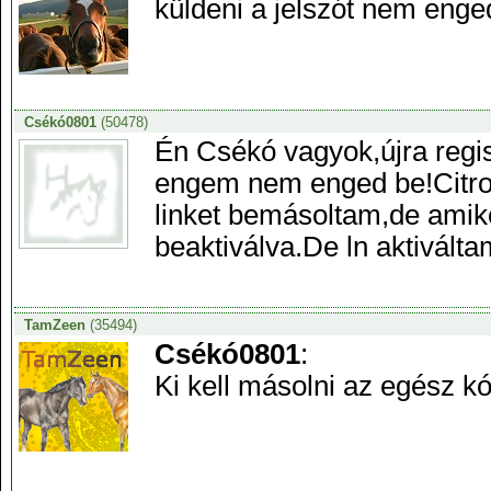
küldeni a jelszót nem enged
Csékó0801
(50478)
Én Csékó vagyok,újra regi
engem nem enged be!Citro
linket bemásoltam,de amikor
beaktiválva.De ln aktivált
TamZeen
(35494)
Csékó0801
:
Ki kell másolni az egész kó