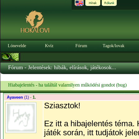
Lónevelde
Kvíz
Fórum
Tagok/lovak
Fórum - Jelentések: hibák, elírások, játékosok...
Hiabajelentés - ha találtál valamilyen működési gondot (bug)
Ayaveen
(1)
-
1.
Sziasztok!
Ez itt a hibajelentés téma.
játék során, itt tudjátok jele