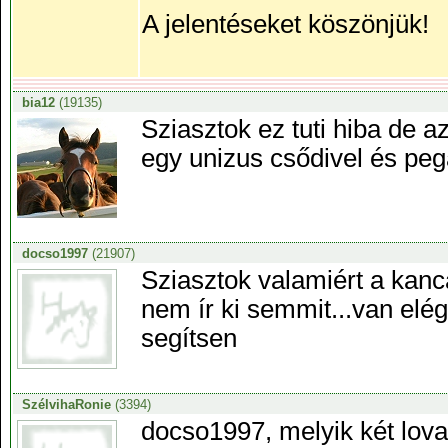
A jelentéseket köszönjük!
bia12
(19135)
Sziasztok ez tuti hiba de a
egy unizus csődivel és peg
docso1997
(21907)
Sziasztok valamiért a kan
nem ír ki semmit...van elé
segítsen
SzélvihaRonie
(3394)
docso1997, melyik két lov