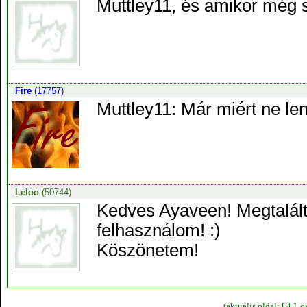
Muttley11, és amikor még s
Fire
(17757)
Muttley11: Már miért ne le
Leloo
(50744)
Kedves Ayaveen! Megtalálta
felhasználom! :)
Köszönetem!
(aktuális oldal: [ 4 ],