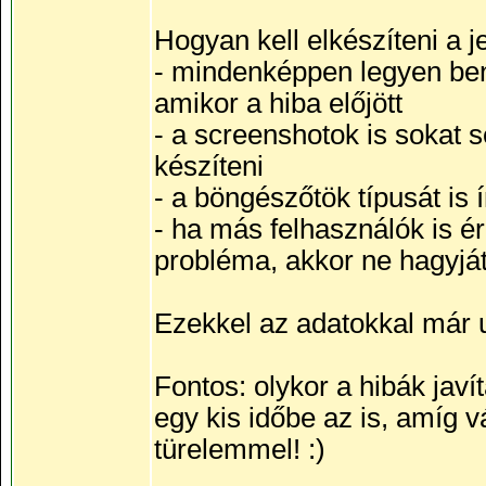
Hogyan kell elkészíteni a je
- mindenképpen legyen benn
amikor a hiba előjött
- a screenshotok is sokat 
készíteni
- a böngészőtök típusát is 
- ha más felhasználók is éri
probléma, akkor ne hagyjáto
Ezekkel az adatokkal már u
Fontos: olykor a hibák jav
egy kis időbe az is, amíg 
türelemmel! :)