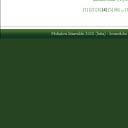
[1]
[2]
[3]
[4]
[5]
[6]
...
[