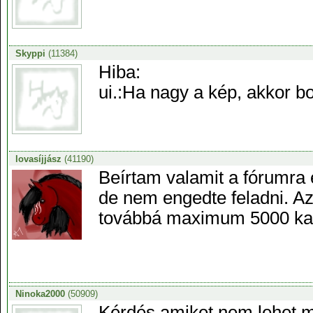
Skyppi
(11384)
Hiba:
ui.:Ha nagy a kép, akkor bo
lovasíjjász
(41190)
Beírtam valamit a fórumra 
de nem engedte feladni. Azt
továbbá maximum 5000 kara
Ninoka2000
(50909)
Kérdés amiket nem lehet me