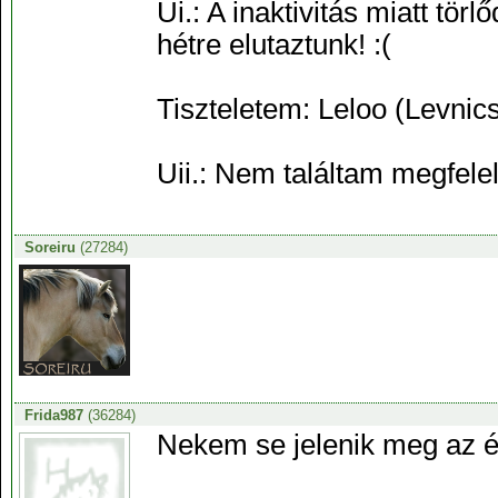
Ui.: A inaktivitás miatt tör
hétre elutaztunk! :(
Tiszteletem: Leloo (Levnic
Uii.: Nem találtam megfele
Soreiru
(27284)
Frida987
(36284)
Nekem se jelenik meg az é