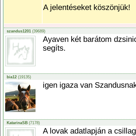
A jelentéseket köszönjük!
szandus1201
(39689)
Ayaven két barátom dzsini
segíts.
bia12
(19135)
igen igaza van Szandusnak 
KatarinaSB
(7178)
A lovak adatlapján a csill