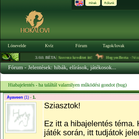
Lónevelde
Kvíz
Fórum
Tagok/lovak
|
3.0.0. BÉTA
Szerezz kreditet itt!
HegyesBerta
- Nézzétek m
Fórum - Jelentések: hibák, elírások, játékosok...
Hiabajelentés - ha találtál valamilyen működési gondot (bug)
Ayaveen
(1)
-
1.
Sziasztok!
Ez itt a hibajelentés téma.
játék során, itt tudjátok jele