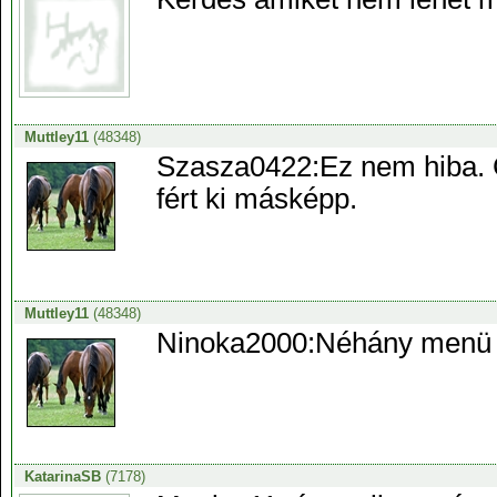
Muttley11
(48348)
Szasza0422:Ez nem hiba. C
fért ki másképp.
Muttley11
(48348)
Ninoka2000:Néhány menü m
KatarinaSB
(7178)