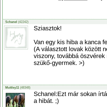
Schanel
(42242)
Sziasztok!
Van egy kis hiba a kanca f
(A választott lovak között
viszony, továbbá öszvérek
szükő-gyermek. >)
Muttley11
(48348)
Schanel:Ezt már sokan írtá
a hibát. ;)