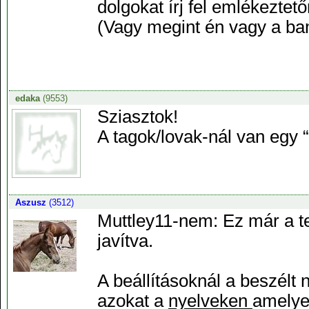
dolgokat írj fel emlékezte
(Vagy megint én vagy a ba
edaka
(9553)
Sziasztok!
A tagok/lovak-nál van egy “
Aszusz
(3512)
Muttley11-nem: Ez már a tes
javítva.
A beállításoknál a beszélt n
azokat a
nyelveken
amelye