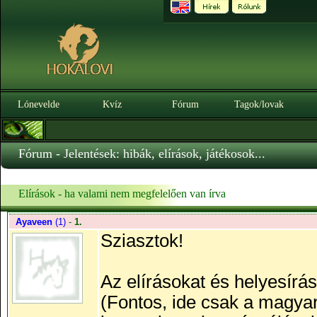
Lónevelde
Kvíz
Fórum
Tagok/lovak
Fórum - Jelentések: hibák, elírások, játékosok...
Elírások - ha valami nem megfelelően van írva
Ayaveen
(1)
-
1.
Sziasztok!
Az elírásokat és helyesírási 
(Fontos, ide csak a magyar 