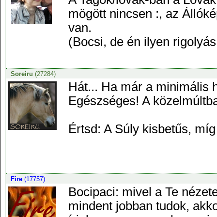
mögött nincsen :, az Álló
van.
(Bocsi, de én ilyen rigolyá
Soreiru
(27284)
Hát... Ha már a minimális h
Egészséges! A közelmúltban
Értsd: A Súly kisbetűs, míg
Fire
(17757)
Bocipaci: mivel a Te nézete
mindent jobban tudok, akko