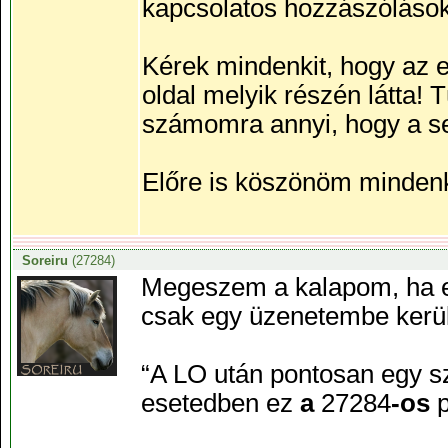
kapcsolatos hozzászólások
Kérek mindenkit, hogy az el
oldal melyik részén látta!
számomra annyi, hogy a se
Előre is köszönöm mindenk
Soreiru
(27284)
Megeszem a kalapom, ha ez
csak egy üzenetembe kerül
“A LO után pontosan egy sz
esetedben ez
a
27284
-os
p