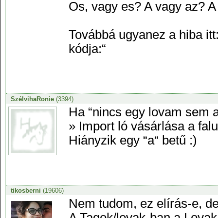
Os, vagy es? A vagy az? A 
Továbbá ugyanez a hiba itt
kódja:“
SzélvihaRonie
(3394)
Ha “nincs egy lovam sem a 
» Import ló vásárlása a fal
Hiányzik egy “a“ betű :)
tikosberni
(19606)
Nem tudom, ez elírás-e, d
A Tagok/lovak-ban a Lova