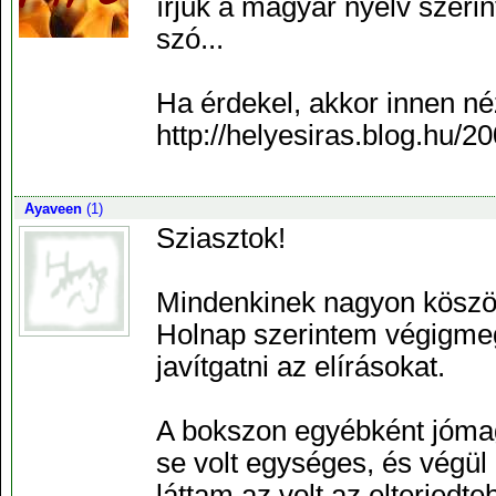
írjuk a magyar nyelv szerint
szó...
Ha érdekel, akkor innen n
http://helyesiras.blog.hu/2
Ayaveen
(1)
Sziasztok!
Mindenkinek nagyon köszön
Holnap szerintem végigmeg
javítgatni az elírásokat.
A bokszon egyébként jómag
se volt egységes, és végül
láttam az volt az elterjed