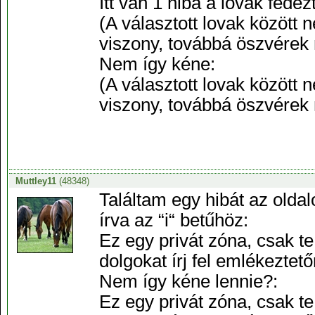
Itt van 1 hiba a lovak fede
(A választott lovak között 
viszony, továbbá öszvérek
Nem így kéne:
(A választott lovak között 
viszony, továbbá öszvérek
Muttley11
(48348)
Találtam egy hibát az olda
írva az “i“ betűhöz:
Ez egy privát zóna, csak te
dolgokat írj fel emlékezte
Nem így kéne lennie?:
Ez egy privát zóna, csak te