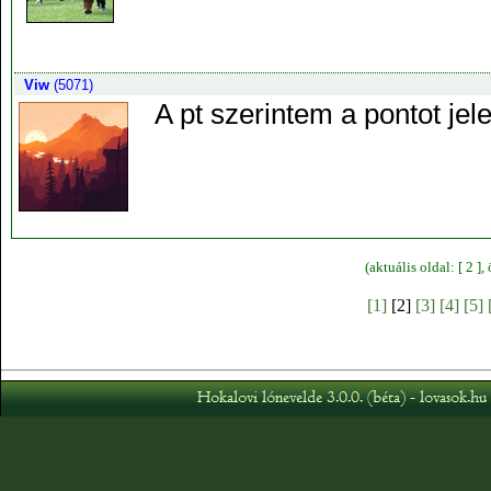
Viw
(5071)
A pt szerintem a pontot je
(aktuális oldal: [ 2 ]
[1]
[2]
[3]
[4]
[5]