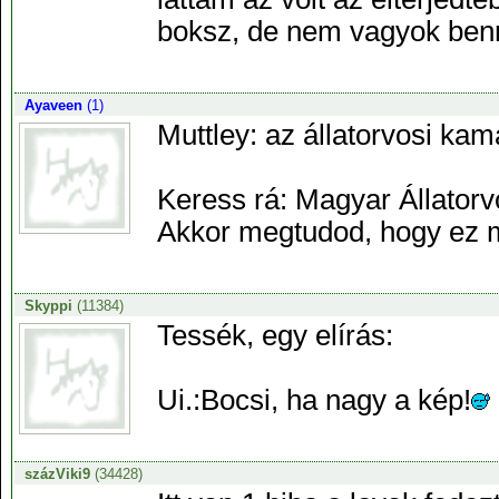
boksz, de nem vagyok benn
Ayaveen
(1)
Muttley: az állatorvosi kam
Keress rá: Magyar Állator
Akkor megtudod, hogy ez m
Skyppi
(11384)
Tessék, egy elírás:
Ui.:Bocsi, ha nagy a kép!
százViki9
(34428)