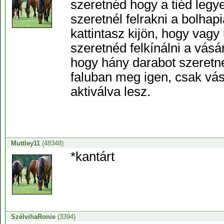
szeretnéd hogy a tiéd legye
szeretnél felrakni a bolhap
kattintasz kijön, hogy vag
szeretnéd felkínálni a vásá
hogy hány darabot szeretné
faluban meg igen, csak vá
aktiválva lesz.
Muttley11
(48348)
*kantárt
SzélvihaRonie
(3394)