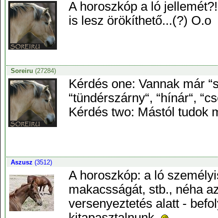
A horoszkóp a ló jellemét?
is lesz örökíthető...(?) O.o
Soreiru
(27284)
Kérdés one: Vannak már “sza
“tündérszárny“, “hínár“, “
Kérdés two: Mástól tudok 
Aszusz
(3512)
A horoszkóp: a ló személy
makacsságát, stb., néha a
versenyeztetés alatt - befo
kitapasztalnunk.