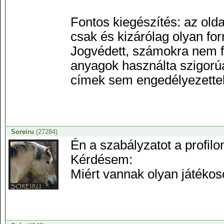
Fontos kiegészítés: az olda
csak és kizárólag olyan for
Jogvédett, számokra nem f
anyagok használta szigorúan
címek sem engedélyezette
Soreiru
(27284)
Én a szabályzatot a profil
Kérdésem:
Miért vannak olyan játéko