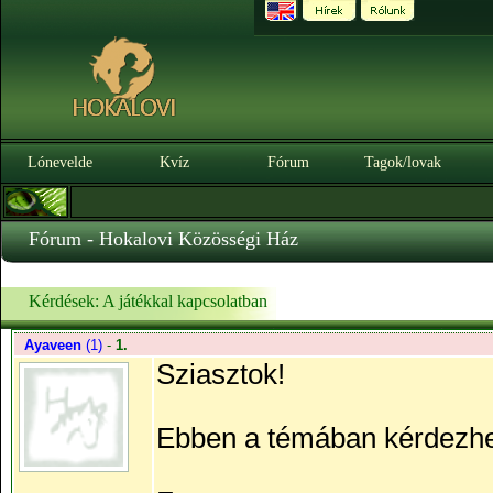
Lónevelde
Kvíz
Fórum
Tagok/lovak
Fórum - Hokalovi Közösségi Ház
Kérdések: A játékkal kapcsolatban
Ayaveen
(1)
-
1.
Sziasztok!
Ebben a témában kérdezhett