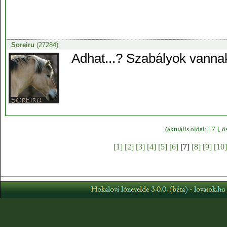
Soreiru
(27284)
Adhat...? Szabályok vanna
(aktuális oldal: [ 7 ],
[1]
[2]
[3]
[4]
[5]
[6]
[7]
[8]
[9]
[10]