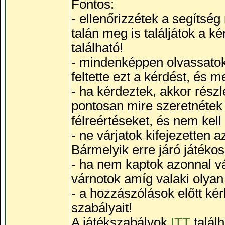
Fontos:
- ellenőrizzétek a segítsé
talán meg is találjátok a 
található!
- mindenképpen olvassatok 
feltette ezt a kérdést, és 
- ha kérdeztek, akkor részle
pontosan mire szeretnétek v
félreértéseket, és nem kell
- ne várjatok kifejezetten
Bármelyik erre járó játékos
- ha nem kaptok azonnal vá
várnotok amíg valaki olyan j
- a hozzászólások előtt kér
szabályait!
A játékszabályok
ITT
talál