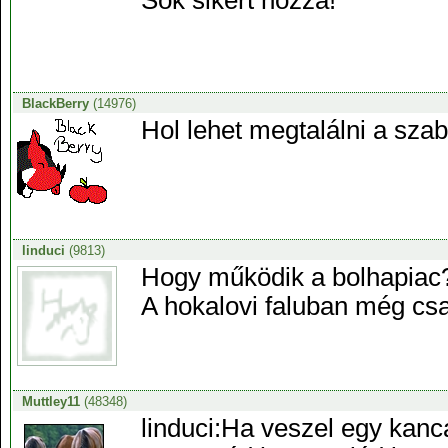
Sok sikert hozzá!
BlackBerry
(14976)
Hol lehet megtalálni a szab
linduci
(9813)
Hogy működik a bolhapiac
A hokalovi faluban még cs
Muttley11
(48348)
linduci:Ha veszel egy kanc