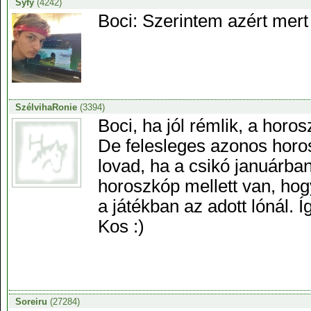
Syfy
(4242)
Boci: Szerintem azért mert
SzélvihaRonie
(3394)
Boci, ha jól rémlik, a horos
De felesleges azonos horos
lovad, ha a csikó januárban
horoszkóp mellett van, hog
a játékban az adott lónál. Í
Kos :)
Soreiru
(27284)