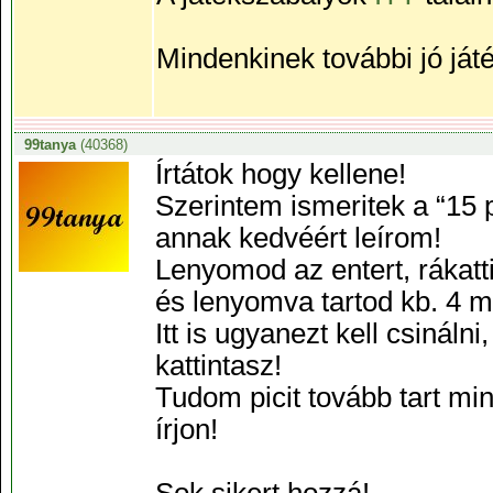
Mindenkinek további jó ját
99tanya
(40368)
Írtátok hogy kellene!
Szerintem ismeritek a “15 
annak kedvéért leírom!
Lenyomod az entert, rákatt
és lenyomva tartod kb. 4 
Itt is ugyanezt kell csinál
kattintasz!
Tudom picit tovább tart min
írjon!