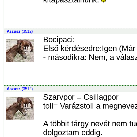
Aszusz
(3512)
Bocipaci:
Első kérdésedre:Igen (Már 
- másodikra: Nem, a válasz
Aszusz
(3512)
Szarvpor = Csillagpor
toll= Varázstoll a megneve
A többit tárgy nevét nem 
dolgoztam eddig.