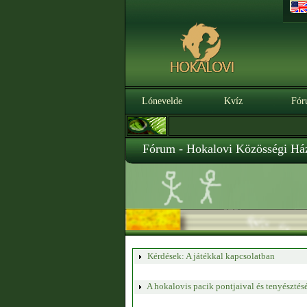
Lónevelde
Kvíz
Fór
Fórum - Hokalovi Közösségi Há
Kérdések: A játékkal kapcsolatban
A hokalovis pacik pontjaival és tenyésztés