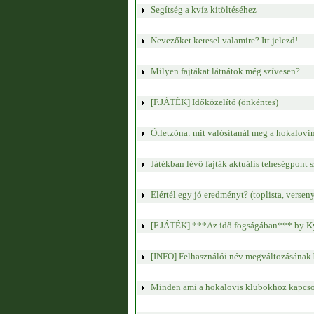
Segítség a kvíz kitöltéséhez
Nevezőket keresel valamire? Itt jelezd!
Milyen fajtákat látnátok még szívesen?
[F.JÁTÉK] Időközelítő (önkéntes)
Ötletzóna: mit valósítanál meg a hokalovi
Játékban lévő fajták aktuális teheségpont s
Elértél egy jó eredményt? (toplista, verseny
[F.JÁTÉK] ***Az idő fogságában*** by K
[INFO] Felhasználói név megváltozásának 
Minden ami a hokalovis klubokhoz kapcs