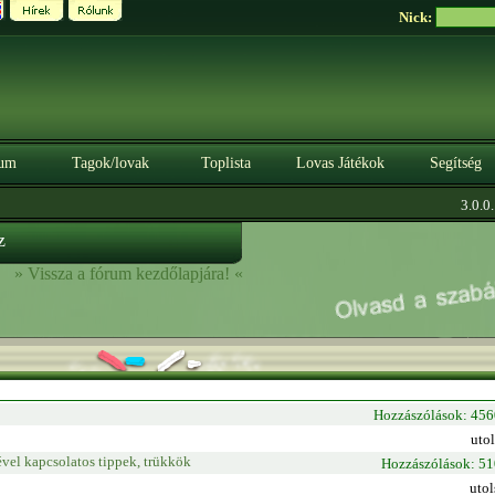
Nick:
um
Tagok/lovak
Toplista
Lovas Játékok
Segítség
3.0.0. 
z
» Vissza a fórum kezdőlapjára! «
Hozzászólások: 45
uto
ével kapcsolatos tippek, trükkök
Hozzászólások: 5
utol