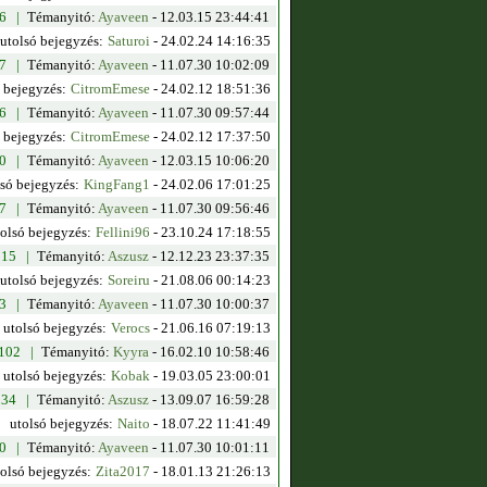
86 |
Témanyitó:
Ayaveen
- 12.03.15 23:44:41
utolsó bejegyzés:
Saturoi
-
24.02.24 14:16:35
57 |
Témanyitó:
Ayaveen
- 11.07.30 10:02:09
 bejegyzés:
CitromEmese
-
24.02.12 18:51:36
76 |
Témanyitó:
Ayaveen
- 11.07.30 09:57:44
 bejegyzés:
CitromEmese
-
24.02.12 17:37:50
80 |
Témanyitó:
Ayaveen
- 12.03.15 10:06:20
lsó bejegyzés:
KingFang1
-
24.02.06 17:01:25
87 |
Témanyitó:
Ayaveen
- 11.07.30 09:56:46
tolsó bejegyzés:
Fellini96
-
23.10.24 17:18:55
 15 |
Témanyitó:
Aszusz
- 12.12.23 23:37:35
utolsó bejegyzés:
Soreiru
-
21.08.06 00:14:23
53 |
Témanyitó:
Ayaveen
- 11.07.30 10:00:37
utolsó bejegyzés:
Verocs
-
21.06.16 07:19:13
 102 |
Témanyitó:
Kyyra
- 16.02.10 10:58:46
utolsó bejegyzés:
Kobak
-
19.03.05 23:00:01
 34 |
Témanyitó:
Aszusz
- 13.09.07 16:59:28
utolsó bejegyzés:
Naito
-
18.07.22 11:41:49
20 |
Témanyitó:
Ayaveen
- 11.07.30 10:01:11
tolsó bejegyzés:
Zita2017
-
18.01.13 21:26:13