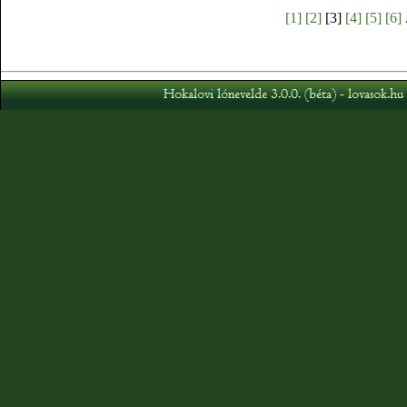
[1]
[2]
[3]
[4]
[5]
[6]