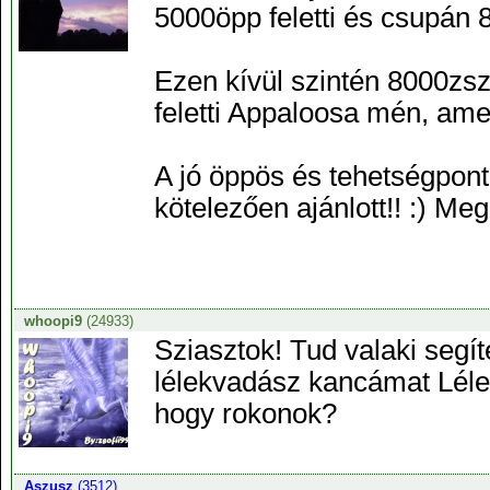
5000öpp feletti és csupán 8
Ezen kívül szintén 8000zs
feletti Appaloosa mén, ame
A jó öppös és tehetségpon
kötelezően ajánlott!! :) Meg
whoopi9
(24933)
Sziasztok! Tud valaki segí
lélekvadász kancámat Léle
hogy rokonok?
Aszusz
(3512)