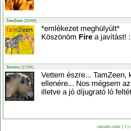
TamZeen
(35494)
*emlékezet meghülyült*
Köszönöm
Fire
a javítást!
Soreiru
(27284)
Vettem észre... TamZeen, 
ellenére... Nos mégsem az.
illetve a jó díjugrató ló fel
(aktuális oldal: [ 3 ]