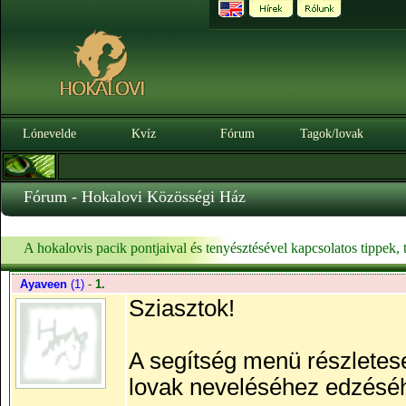
Lónevelde
Kvíz
Fórum
Tagok/lovak
Fórum - Hokalovi Közösségi Ház
A hokalovis pacik pontjaival és tenyésztésével kapcsolatos tippek,
Ayaveen
(1)
-
1.
Sziasztok!
A segítség menü részletese
lovak neveléséhez edzéséh