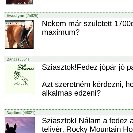
Eweelynn
(25826)
Nekem már született 1700
maximum?
Banci
(3554)
Sziasztok!Fedez jópár jó pa
Azt szeretném kérdezni, ho
alkalmas edzeni?
Naptánc
(48021)
Sziasztok! Nálam a fedez a
telivér, Rocky Mountain Ho