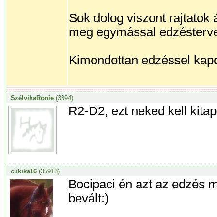
Sok dolog viszont rajtatok
meg egymással edzéstervek
Kimondottan edzéssel kapcs
SzélvihaRonie
(3394)
R2-D2, ezt neked kell kitap
cukika16
(35913)
Bocipaci én azt az edzés 
bevált:)