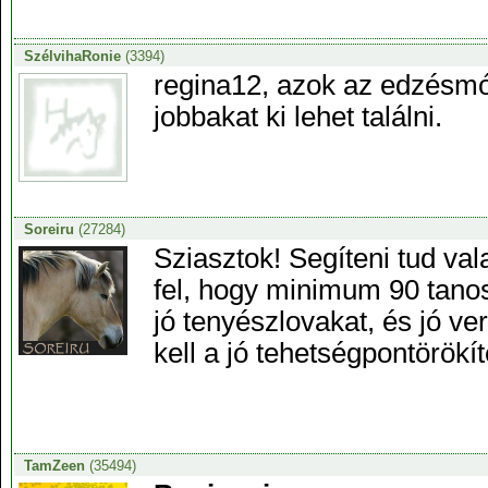
SzélvihaRonie
(3394)
regina12, azok az edzésmó
jobbakat ki lehet találni.
Soreiru
(27284)
Sziasztok! Segíteni tud vala
fel, hogy minimum 90 tano
jó tenyészlovakat, és jó v
kell a jó tehetségpontörökít
TamZeen
(35494)