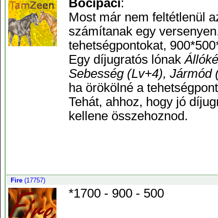
Bocipaci
:
Most már nem feltétlenül 
számítanak egy versenyen. 
tehetségpontokat, 900*500*
Egy díjugratós lónak
Állók
Sebesség (Lv+4), Jármód 
ha örökölné a tehetségpont
Tehát, ahhoz, hogy jó díjug
kellene összehoznod.
Fire
(17757)
*1700 - 900 - 500