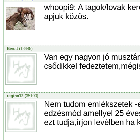
whoopi9: A tagok/lovak ker
apjuk közös.
Bivett
(13445)
Van egy nagyon jó musztá
csődikkel fedeztetem,mégi
regina12
(35100)
Nem tudom emlékszetek -e r
edzésmód amellyel 25 évesr
ezt tudja,írjon levélben ha 