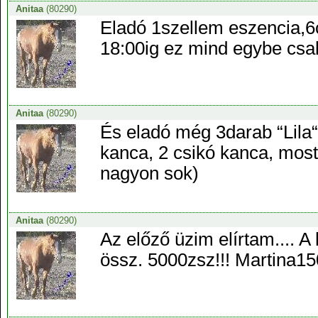
Anitaa
(80290)
Eladó 1szellem eszencia,
18:00ig ez mind egybe csa
Anitaa
(80290)
És eladó még 3darab “Lila“
kanca, 2 csikó kanca, most
nagyon sok)
Anitaa
(80290)
Az előző üzim elírtam....
össz. 5000zsz!!! Martina1