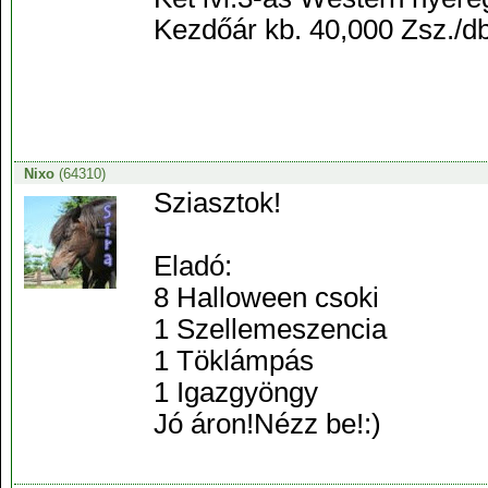
Kezdőár kb. 40,000 Zsz./db.
Nixo
(64310)
Sziasztok!
Eladó:
8 Halloween csoki
1 Szellemeszencia
1 Töklámpás
1 Igazgyöngy
Jó áron!Nézz be!:)