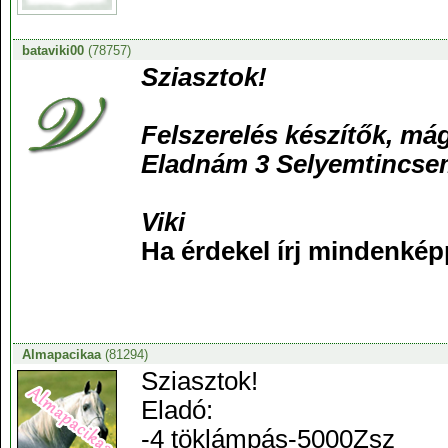
bataviki00
(78757)
Sziasztok!
Felszerelés készítők, má
Eladnám 3 Selyemtincsem
Viki
Ha érdekel írj mindenkép
Almapacikaa
(81294)
Sziasztok!
Eladó:
-4 töklámpás-5000Zsz