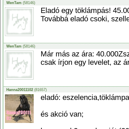
WenTam
(58146)
Eladó egy töklámpás! 45.00
Továbbá eladó csoki, szell
WenTam
(58146)
Már más az ára: 40.000Zsz. 
csak írjon egy levelet, az
Hanna20011102
(81657)
eladó: eszelencia,töklámpa
és akció van;