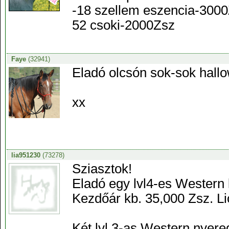
-18 szellem eszencia-300
52 csoki-2000Zsz
Faye
(32941)
Eladó olcsón sok-sok hallo
xx
lia951230
(73278)
Sziasztok!
Eladó egy lvl4-es Western 
Kezdőár kb. 35,000 Zsz. Li
Két lvl.3-as Western nyere