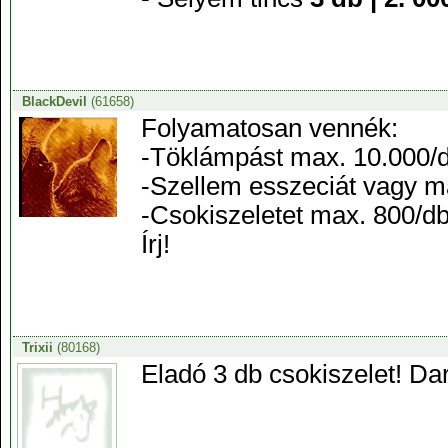
BlackDevil
(61658)
Folyamatosan vennék:
-Töklámpást max. 10.000/
-Szellem esszeciát vagy m
-Csokiszeletet max. 800/d
Írj!
Trixii
(80168)
Eladó 3 db csokiszelet! Da