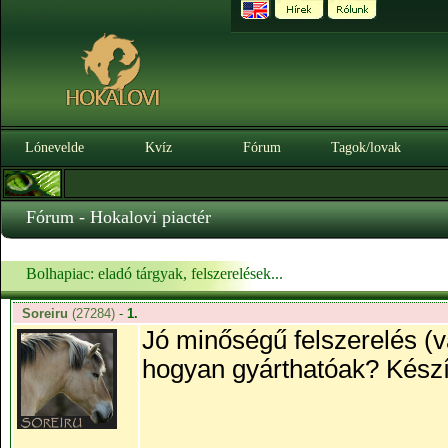
Lónevelde
Kvíz
Fórum
Tagok/lovak
Fórum - Hokalovi piactér
Bolhapiac: eladó tárgyak, felszerelések...
Soreiru
(27284)
-
1.
Jó minőségű felszerelés (
hogyan gyárthatóak? Készí