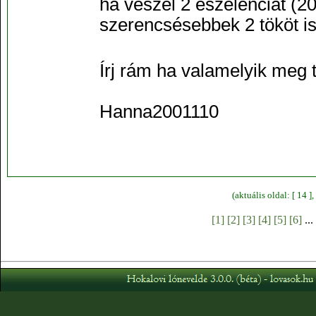
ha veszel 2 eszelenciát (2
szerencsésebbek 2 tököt is
Írj rám ha valamelyik meg 
Hanna2001110
(aktuális oldal: [ 14 
[1]
[2]
[3]
[4]
[5]
[6]
...