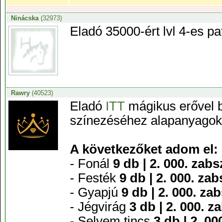
Ninácska
(32973)
Eladó 35000-ért lvl 4-es pa
Rawry
(40523)
Eladó
ITT
mágikus erővel b
színezéséhez alapanyagok
A következőket adom el:
- Fonál
9 db | 2. 000. zab
- Festék
9 db | 2. 000. za
- Gyapjú
9 db | 2. 000. z
- Jégvirág
3 db | 2. 000. 
- Selyem tincs
3 db | 2. 0