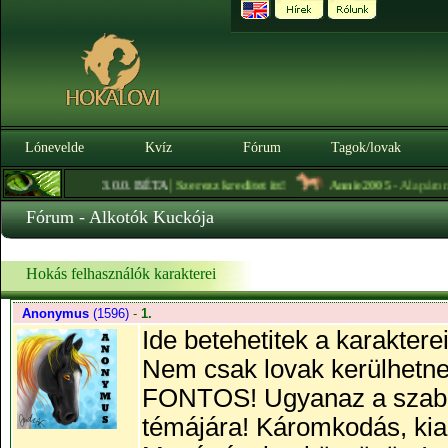
Lónevelde
Kvíz
Fórum
Tagok/lovak
|
3.0.0. BÉTA
Szerezz kreditet itt!
Annie2005
- Alapáron eladó
Fórum - Alkotók Kuckója
Hokás felhasználók karakterei
Anonymus
(1596)
-
1.
Ide betehetitek a karakterei
Nem csak lovak kerülhetne
FONTOS! Ugyanaz a szabály
témájára! Káromkodás, kia