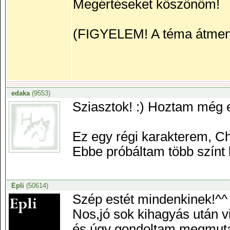
Megértéseket köszönöm!
(FIGYELEM! A téma átmene
edaka
(9553)
Sziasztok! :) Hoztam még eg
Ez egy régi karakterem, Cho
Ebbe próbáltam több színt b
Epli
(50614)
Szép estét mindenkinek!^^
Nos,jó sok kihagyás után 
és úgy gondoltam megmutat