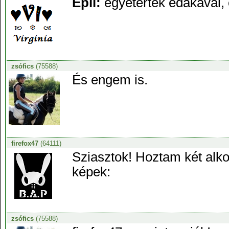
Epli:
egyetértek edakaval, 
zsófics
(75588)
És engem is.
firefox47
(64111)
Sziasztok! Hoztam két alk
képek:
zsófics
(75588)