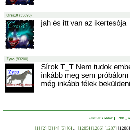
Orsi10
(35893)
jah és itt van az ikertesója
Zyro
(83200)
Sírok T_T Nem tudok embert 
inkább meg sem próbálom x
még inkább félek beküldeni
(aktuális oldal: [ 1288 ],
[1]
[2]
[3]
[4]
[5]
[6]
...
[1285]
[1286]
[1287]
[1288