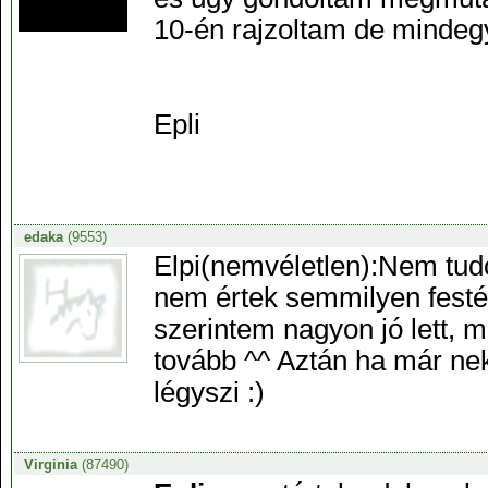
10-én rajzoltam de mindeg
Epli
edaka
(9553)
Elpi(nemvéletlen):Nem tud
nem értek semmilyen fest
szerintem nagyon jó lett, 
tovább ^^ Aztán ha már ne
légyszi :)
Virginia
(87490)