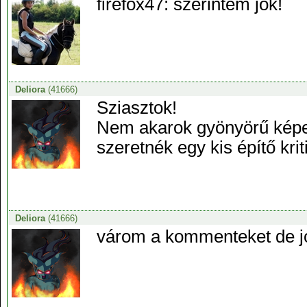
firefox47: szerintem jók!
Deliora
(41666)
Sziasztok!
Nem akarok gyönyörű képek
szeretnék egy kis építő kri
Deliora
(41666)
várom a kommenteket de job