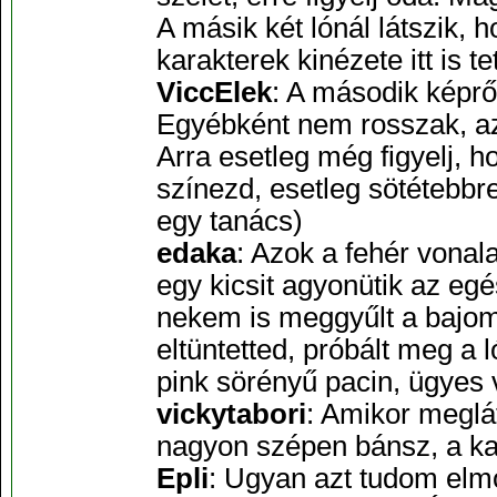
A másik két lónál látszik,
karakterek kinézete itt is te
ViccElek
: A második képrő
Egyébként nem rosszak, az 
Arra esetleg még figyelj, h
színezd, esetleg sötétebbr
egy tanács)
edaka
: Azok a fehér vona
egy kicsit agyonütik az egé
nekem is meggyűlt a bajom
eltüntetted, próbált meg a l
pink sörényű pacin, ügyes 
vickytabori
: Amikor meglá
nagyon szépen bánsz, a kar
Epli
: Ugyan azt tudom elmo