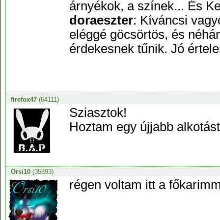
árnyékok, a színek... És K
doraeszter
: Kíváncsi vagy
eléggé göcsörtös, és néhán
érdekesnek tűnik. Jó értel
firefox47
(64111)
Sziasztok!
Hoztam egy újjabb alkotást.
Orsi10
(35893)
régen voltam itt a főkari