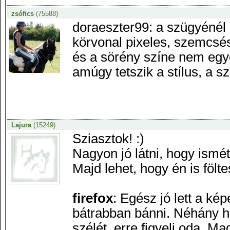
zsófics
(75588)
doraeszter99: a szügyénél 
körvonal pixeles, szemcsés
és a sörény színe nem egye
amúgy tetszik a stílus, a sz
Lajura
(15249)
Sziasztok! :)
Nagyon jó látni, hogy ismét 
Majd lehet, hogy én is fölt
firefox
: Egész jó lett a ké
bátrabban bánni. Néhány he
szélét, erre figyelj oda. M