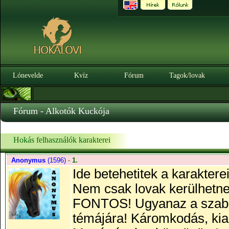
Lónevelde
Kvíz
Fórum
Tagok/lovak
Fórum - Alkotók Kuckója
Hokás felhasználók karakterei
Anonymus
(1596)
-
1.
Ide betehetitek a karakterei
Nem csak lovak kerülhetne
FONTOS! Ugyanaz a szabály
témájára! Káromkodás, kia