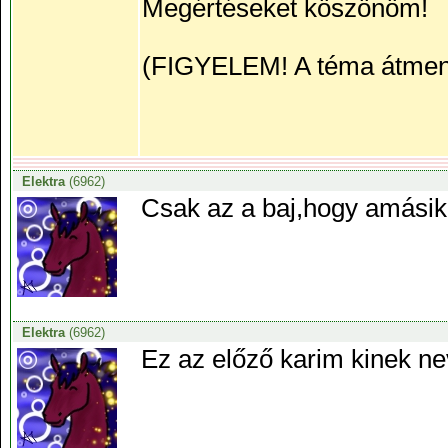
Megértéseket köszönöm!
(FIGYELEM! A téma átmene
Elektra
(6962)
Csak az a baj,hogy amásik 
Elektra
(6962)
Ez az előző karim kinek n