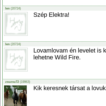
len
(20724)
Szép Elektra!
len
(20724)
Lovamlovam én levelet is 
lehetne Wild Fire.
zsuzsu72
(19963)
Kik keresnek társat a lovu