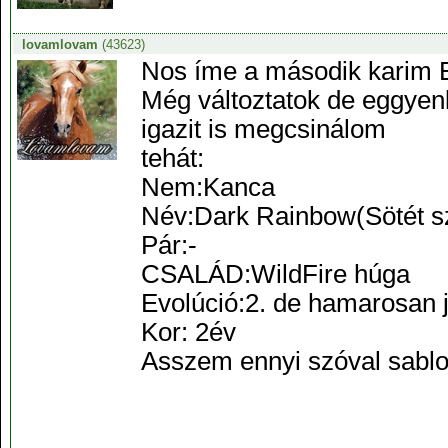
lovamlovam
(43623)
Nos íme a második karim
Még változtatok de eggyenl
igazit is megcsinálom
tehát:
Nem:Kanca
Név:Dark Rainbow(Sötét s
Pár:-
CSALÁD:WildFire húga
Evolúció:2. de hamarosan 
Kor: 2év
Asszem ennyi szóval sablo