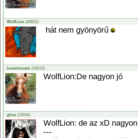
WolfLion
(48655)
hát nem gyönyörű
lovamlovam
(43623)
WolfLion:De nagyon jó
ghxy
(18044)
WolfLion: de az xD nagyon 
---