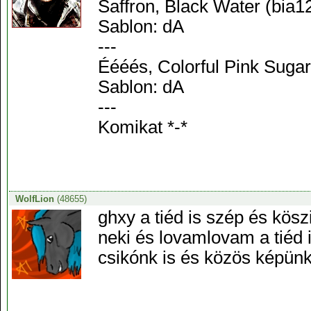
Saffron, Black Water (bia1
Sablon: dA
---
Éééés, Colorful Pink Sugar
Sablon: dA
---
Komikat *-*
WolfLion
(48655)
ghxy a tiéd is szép és kö
neki és lovamlovam a tiéd i
csikónk is és közös képünk