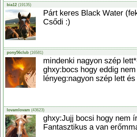
bia12
(19135)
Párt keres Black Water (fek
Csődi :)
pony56club
(16581)
mindenki nagyon szép lett*
ghxy:bocs hogy eddig nem 
lényeg:nagyon szép lett és 
lovamlovam
(43623)
ghxy:Jujj bocsi hogy nem í
Fantasztikus a van erőmma