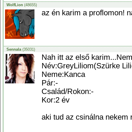
WolfLion
(48655)
az én karim a proflomon! n
Sennala
(35031)
Nah itt az első karim...Nem
Név:GreyLiliom(Szürke Lil
Neme:Kanca
Pár:-
Család/Rokon:-
Kor:2 év
aki tud az csinálna nekem 