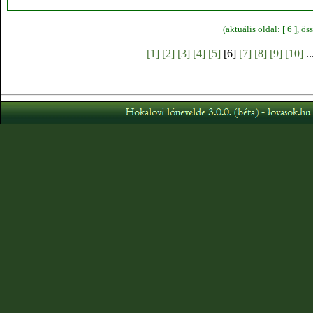
(aktuális oldal: [ 6 ], 
[1]
[2]
[3]
[4]
[5]
[6]
[7]
[8]
[9]
[10]
..