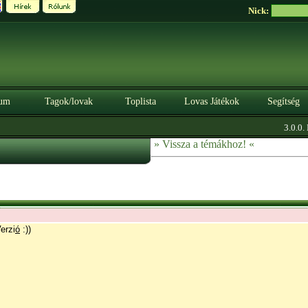
Nick:
um
Tagok/lovak
Toplista
Lovas Játékok
Segítség
3.0.0. BÉT
» Vissza a témákhoz! «
erzi
ó
:))