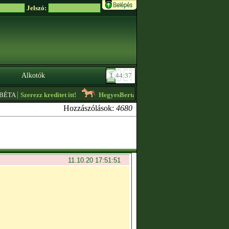
Jelszó:
Alkotók
|
A
Szerezz kreditet itt!
HegyesBerta
- Nézzétek meg az ,,Aktuális hirdetése
Hozzászólások:
4680
11.10.20 17:51:51