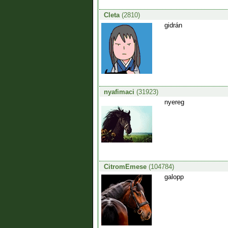
Cleta
(2810)
gidrán
nyafimaci
(31923)
nyereg
CitromEmese
(104784)
galopp