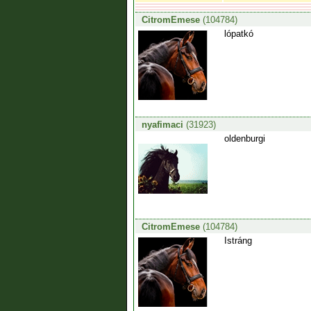
CitromEmese
(104784)
lópatkó
nyafimaci
(31923)
oldenburgi
CitromEmese
(104784)
Istráng