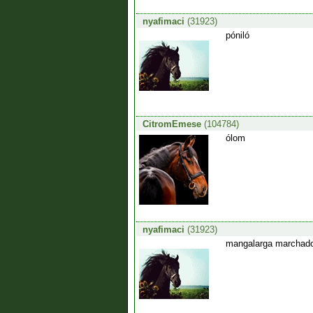
nyafimaci
(31923)
póniló
CitromEmese
(104784)
ólom
nyafimaci
(31923)
mangalarga marchad