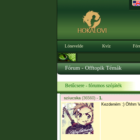
Lónevelde
Kvíz
Fór
Fórum - Offtopik Témák
Betűcsere - fórumos szójáték
sziucska
(36560)
-
1.
Kezdeném :) Öhhm V