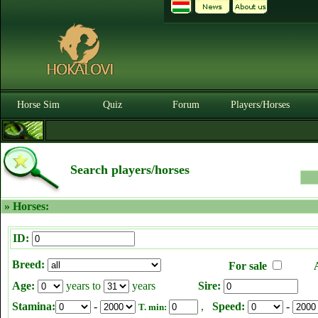
Horse Sim
Quiz
Forum
Players/Horses
Search players/horses
» Horses:
ID:
Breed:
For sale
Age:
years to
years
Sire:
Stamina:
-
,
Speed:
-
T. min: