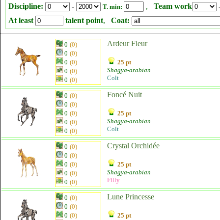
Discipline:
-
,
Team work
T. min:
At least
talent point
,
Coat:
Ardeur Fleur
0
(0)
0
(0)
0
(0)
25 pt
Shagya-arabian
0
(0)
Colt
0
(0)
Foncé Nuit
0
(0)
0
(0)
0
(0)
25 pt
Shagya-arabian
0
(0)
Colt
0
(0)
Crystal Orchidée
0
(0)
0
(0)
0
(0)
25 pt
Shagya-arabian
0
(0)
Filly
0
(0)
Lune Princesse
0
(0)
0
(0)
0
(0)
25 pt