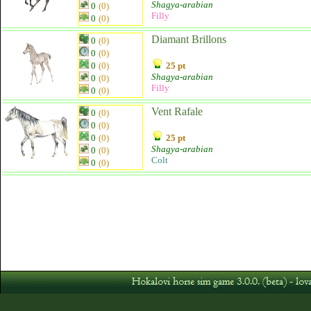
Shagya-arabian
0
(0)
Filly
0
(0)
Diamant Brillons
0
(0)
0
(0)
0
(0)
25 pt
Shagya-arabian
0
(0)
Filly
0
(0)
Vent Rafale
0
(0)
0
(0)
0
(0)
25 pt
Shagya-arabian
0
(0)
Colt
0
(0)