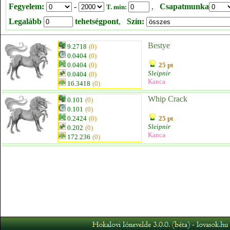
Fegyelem:
-
,
Csapatmunka
T. min:
Legalább
tehetségpont
,
Szín:
Bestye
9.2718
(0)
0.0404
(0)
0.0404
(0)
25 pt
Sleipnir
0.0404
(0)
Kanca
16.3418
(0)
Whip Crack
0.101
(0)
0.101
(0)
0.2424
(0)
25 pt
Sleipnir
0.202
(0)
Kanca
172.236
(0)