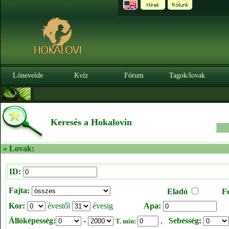
Lónevelde
Kvíz
Fórum
Tagok/lovak
Keresés a Hokalovin
» Lovak:
ID:
Fajta:
Eladó
F
Kor:
évestől
évesig
Apa:
Állóképesség:
-
,
Sebesség:
T. min: