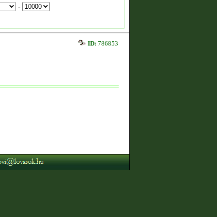
-
ID:
786853