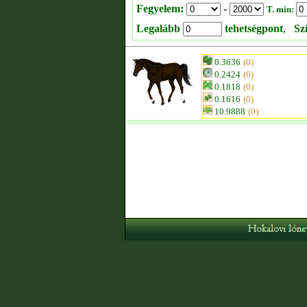
Fegyelem:
-
T. min:
Legalább
tehetségpont
,
Sz
0.3636
(0)
0.2424
(0)
0.1818
(0)
0.1616
(0)
10.9888
(0)