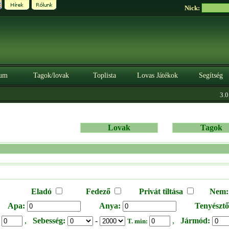
Nick:
um
Tagok/lovak
Toplista
Lovas Játékok
Segítség
3.0.
Lovak
Tagok
Eladó
Fedező
Privát tiltása
Nem:
Apa:
Anya:
Tenyésztő
,
Sebesség:
-
,
Jármód:
:
T. min: