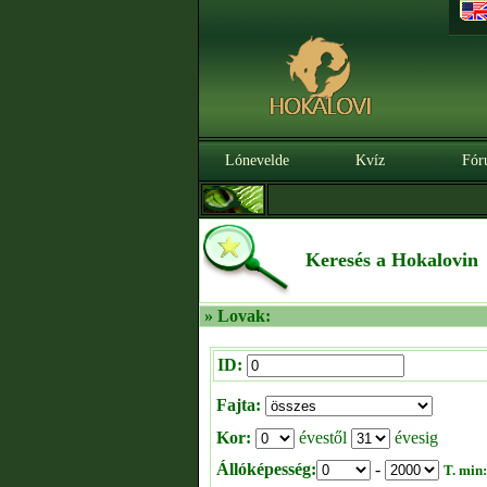
Lónevelde
Kvíz
Fór
Keresés a Hokalovin
» Lovak:
ID:
Fajta:
Kor:
évestől
évesig
Állóképesség:
-
T. min