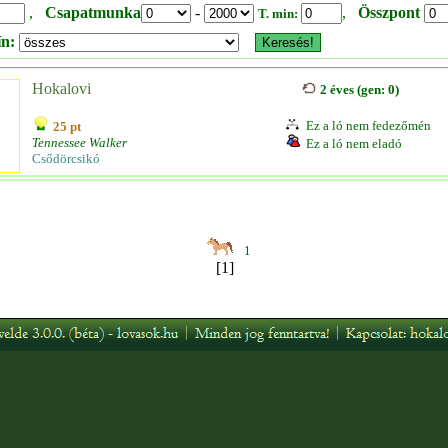
,
Csapatmunka
-
,
Összpont
T. min:
ín:
Hokalovi
2 éves (gen: 0)
Ez a ló nem fedezőmén
25 pt
Tennessee Walker
Ez a ló nem eladó
Csődörcsikó
1
[1]