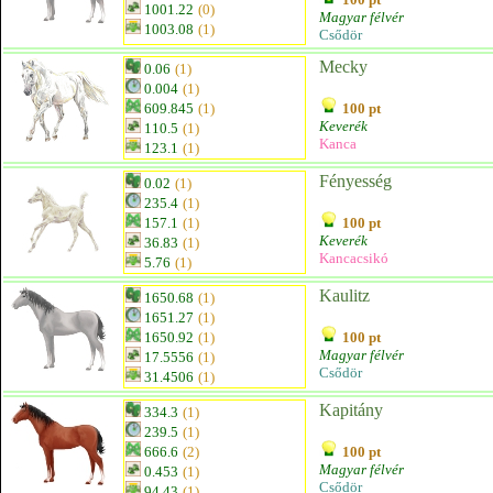
1001.22
(0)
Magyar félvér
1003.08
(1)
Csődör
Mecky
0.06
(1)
0.004
(1)
609.845
(1)
100 pt
Keverék
110.5
(1)
Kanca
123.1
(1)
Fényesség
0.02
(1)
235.4
(1)
157.1
(1)
100 pt
Keverék
36.83
(1)
Kancacsikó
5.76
(1)
Kaulitz
1650.68
(1)
1651.27
(1)
1650.92
(1)
100 pt
Magyar félvér
17.5556
(1)
Csődör
31.4506
(1)
Kapitány
334.3
(1)
239.5
(1)
666.6
(2)
100 pt
Magyar félvér
0.453
(1)
Csődör
94.43
(1)