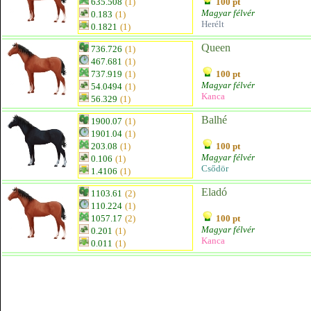
635.508
(1)
100 pt
Magyar félvér
0.183
(1)
Herélt
0.1821
(1)
Queen
736.726
(1)
467.681
(1)
737.919
(1)
100 pt
Magyar félvér
54.0494
(1)
Kanca
56.329
(1)
Balhé
1900.07
(1)
1901.04
(1)
203.08
(1)
100 pt
Magyar félvér
0.106
(1)
Csődör
1.4106
(1)
Eladó
1103.61
(2)
110.224
(1)
1057.17
(2)
100 pt
Magyar félvér
0.201
(1)
Kanca
0.011
(1)