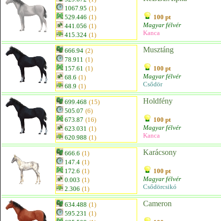
1067.95
(1)
529.446
(1)
100 pt
Magyar félvér
441.056
(1)
Kanca
415.324
(1)
Musztáng
666.94
(2)
78.911
(1)
157.61
(1)
100 pt
Magyar félvér
68.6
(1)
Csődör
68.9
(1)
Holdfény
699.468
(15)
505.07
(6)
673.87
(16)
100 pt
Magyar félvér
623.031
(1)
Kanca
620.988
(1)
Karácsony
666.6
(1)
147.4
(1)
172.6
(1)
100 pt
Magyar félvér
0.003
(1)
Csődörcsikó
2.306
(1)
Cameron
634.488
(1)
595.231
(1)