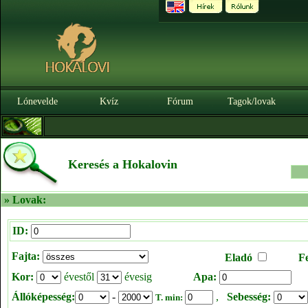
Lónevelde
Kvíz
Fórum
Tagok/lovak
Keresés a Hokalovin
» Lovak:
ID:
Fajta:
Eladó
F
Kor:
évestől
évesig
Apa:
Állóképesség:
-
,
Sebesség:
T. min: