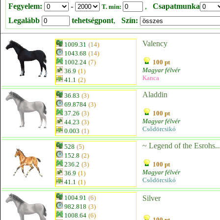
Fegyelem:
-
,
Csapatmunka
T. min:
Legalább
tehetségpont
,
Szín:
Valency
1009.31
(14)
1043.68
(14)
1002.24
(7)
100 pt
Magyar félvér
36.9
(1)
Kanca
41.1
(2)
Aladdin
36.83
(3)
69.8784
(3)
37.26
(3)
100 pt
Magyar félvér
44.23
(3)
Csődörcsikó
0.003
(1)
~ Legend of the Esrohs..
528
(5)
152.8
(2)
236.2
(3)
100 pt
Magyar félvér
36.9
(1)
Csődörcsikó
41.1
(1)
1004.91
(6)
Silver 
982.818
(3)
1008.64
(6)
100 pt