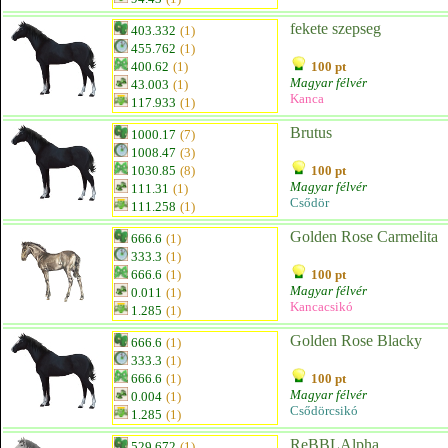
fekete szepseg
403.332
(1)
455.762
(1)
400.62
(1)
100 pt
Magyar félvér
43.003
(1)
Kanca
117.933
(1)
Brutus
1000.17
(7)
1008.47
(3)
1030.85
(8)
100 pt
Magyar félvér
111.31
(1)
Csődör
111.258
(1)
Golden Rose Carmelita
666.6
(1)
333.3
(1)
666.6
(1)
100 pt
Magyar félvér
0.011
(1)
Kancacsikó
1.285
(1)
Golden Rose Blacky
666.6
(1)
333.3
(1)
666.6
(1)
100 pt
Magyar félvér
0.004
(1)
Csődörcsikó
1.285
(1)
ReBBLAlpha
529.672
(1)