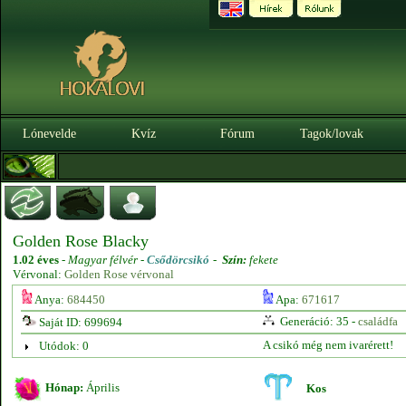
Lónevelde
Kvíz
Fórum
Tagok/lovak
Golden Rose Blacky
1.02 éves
-
Magyar félvér -
Csődörcsikó
-
Szín:
fekete
Vérvonal:
Golden Rose vérvonal
Anya:
684450
Apa:
671617
Generáció: 35 -
családfa
Saját ID: 699694
A csikó még nem ivarérett!
Utódok: 0
Hónap:
Április
Kos