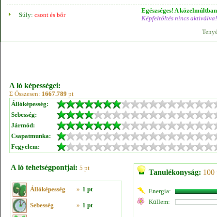
Egészséges! A közelmúltban 
Súly:
csont és bőr
Képfeltöltés nincs aktiválva!
Tenyé
A ló képességei:
Σ Összesen:
1667.789
pt
Állóképesség:
Sebesség:
Jármód:
Csapatmunka:
Fegyelem:
A ló tehetségpontjai:
5 pt
Tanulékonyság:
100 
Állóképesség
»
1 pt
Energia:
Küllem:
Sebesség
»
1 pt