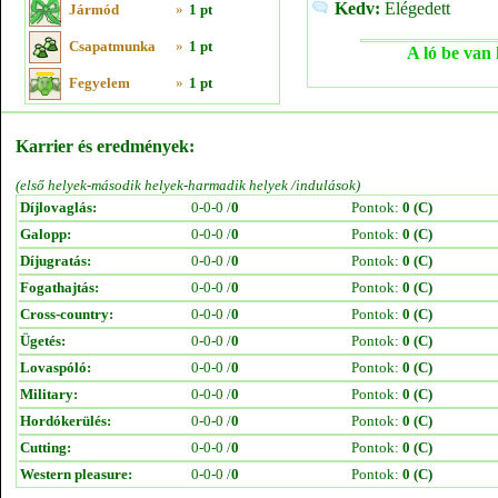
Kedv:
Elégedett
Jármód
»
1 pt
Csapatmunka
»
1 pt
A ló be van 
Fegyelem
»
1 pt
Karrier és eredmények:
(első helyek-második helyek-harmadik helyek /indulások)
Díjlovaglás:
0-0-0 /
0
Pontok:
0 (C)
Galopp:
0-0-0 /
0
Pontok:
0 (C)
Díjugratás:
0-0-0 /
0
Pontok:
0 (C)
Fogathajtás:
0-0-0 /
0
Pontok:
0 (C)
Cross-country:
0-0-0 /
0
Pontok:
0 (C)
Ügetés:
0-0-0 /
0
Pontok:
0 (C)
Lovaspóló:
0-0-0 /
0
Pontok:
0 (C)
Military:
0-0-0 /
0
Pontok:
0 (C)
Hordókerülés:
0-0-0 /
0
Pontok:
0 (C)
Cutting:
0-0-0 /
0
Pontok:
0 (C)
Western pleasure:
0-0-0 /
0
Pontok:
0 (C)