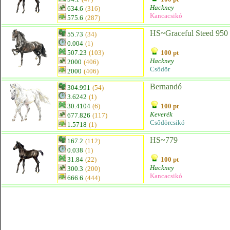
Hackney
634.6
(316)
Kancacsikó
575.6
(287)
HS~Graceful Steed 950
55.73
(34)
0.004
(1)
507.23
(103)
100 pt
Hackney
2000
(406)
Csődör
2000
(406)
Bernandó
304.991
(54)
3.6242
(1)
30.4104
(6)
100 pt
Keverék
677.826
(117)
Csődörcsikó
1.5718
(1)
HS~779
167.2
(112)
0.038
(1)
31.84
(22)
100 pt
Hackney
300.3
(200)
Kancacsikó
666.6
(444)