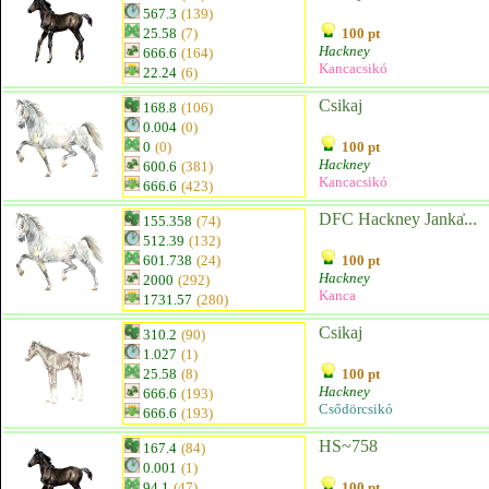
567.3
(139)
25.58
(7)
100 pt
Hackney
666.6
(164)
Kancacsikó
22.24
(6)
Csikaj
168.8
(106)
0.004
(0)
0
(0)
100 pt
Hackney
600.6
(381)
Kancacsikó
666.6
(423)
DFC Hackney Janka͐...
155.358
(74)
512.39
(132)
601.738
(24)
100 pt
Hackney
2000
(292)
Kanca
1731.57
(280)
Csikaj
310.2
(90)
1.027
(1)
25.58
(8)
100 pt
Hackney
666.6
(193)
Csődörcsikó
666.6
(193)
HS~758
167.4
(84)
0.001
(1)
94.1
(47)
100 pt