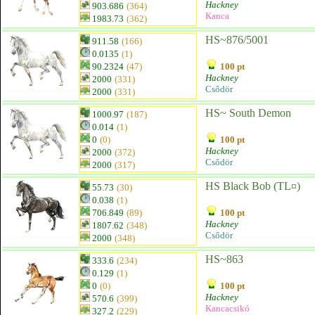
Hackney
903.686
(364)
Kanca
1983.73
(362)
HS~876/5001
911.58
(166)
0.0135
(1)
90.2324
(47)
100 pt
Hackney
2000
(331)
Csődör
2000
(331)
HS~ South Demon
1000.97
(187)
0.014
(1)
0
(0)
100 pt
Hackney
2000
(372)
Csődör
2000
(317)
HS Black Bob (TL¤)
55.73
(30)
0.038
(1)
706.849
(89)
100 pt
Hackney
1807.62
(348)
Csődör
2000
(348)
HS~863
333.6
(234)
0.129
(1)
0
(0)
100 pt
Hackney
570.6
(399)
Kancacsikó
327.2
(229)