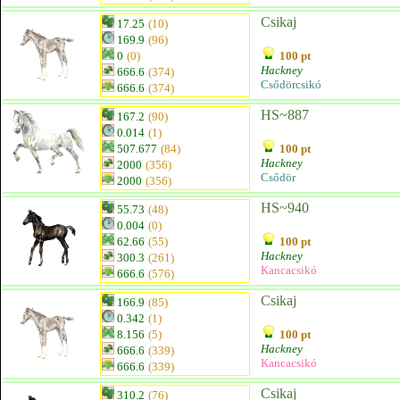
Csikaj
17.25
(10)
169.9
(96)
0
(0)
100 pt
Hackney
666.6
(374)
Csődörcsikó
666.6
(374)
HS~887
167.2
(90)
0.014
(1)
507.677
(84)
100 pt
Hackney
2000
(356)
Csődör
2000
(356)
HS~940
55.73
(48)
0.004
(0)
62.66
(55)
100 pt
Hackney
300.3
(261)
Kancacsikó
666.6
(576)
Csikaj
166.9
(85)
0.342
(1)
8.156
(5)
100 pt
Hackney
666.6
(339)
Kancacsikó
666.6
(339)
Csikaj
310.2
(76)