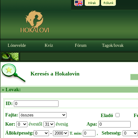
Lónevelde
Kvíz
Fórum
Tagok/lovak
Keresés a Hokalovin
» Lovak:
ID:
Fajta:
Eladó
F
Kor:
évestől
évesig
Apa:
Állóképesség:
-
,
Sebesség:
T. min: