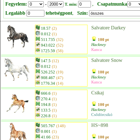
Fegyelem:
-
,
Csapatmunka
T. min:
Legalább
tehetségpont
,
Szín:
Salvatore Darkey
18.57
(2)
0.012
(1)
511.735
(32)
100 pt
Hackney
943.022
(52)
Kanca
1725.59
(58)
Salvatore Snow
147.5
(12)
0.012
(1)
526.252
(19)
100 pt
Hackney
908.467
(47)
Kanca
1776.34
(14)
Csikaj
666.6
(1)
270.4
(1)
194.8
(1)
100 pt
Hackney
133.5
(1)
Csődörcsikó
226.8
(1)
HS~898
505.767
(148)
0.001
(1)
41.66
(23)
100 pt