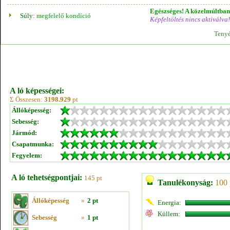
Egészséges! A közelmúltban 
Súly:
megfelelő kondíció
Képfeltöltés nincs aktiválva!
Tenyé
A ló képességei:
Σ Összesen:
3198.929
pt
Állóképesség:
Sebesség:
Jármód:
Csapatmunka:
Fegyelem:
A ló tehetségpontjai:
145 pt
Tanulékonyság:
100 
Állóképesség
»
2 pt
Energia:
Küllem:
Sebesség
»
1 pt