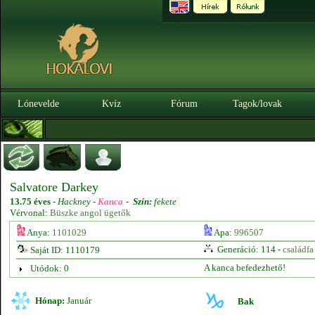
Lónevelde
Kvíz
Fórum
Tagok/lovak
Salvatore Darkey
13.75 éves
-
Hackney -
Kanca
-
Szín:
fekete
Vérvonal:
Büszke angol ügetők
Anya:
1101029
Apa:
996507
Generáció: 114 -
családfa
Saját ID: 1110179
A kanca befedezhető!
Utódok: 0
Hónap:
Január
Bak