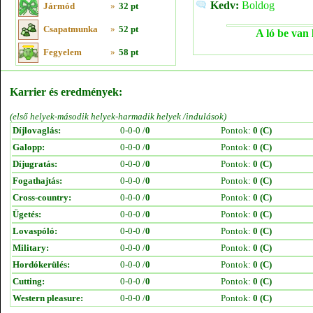
Kedv:
Boldog
Jármód
»
32 pt
Csapatmunka
»
52 pt
A ló be van 
Fegyelem
»
58 pt
Karrier és eredmények:
(első helyek-második helyek-harmadik helyek /indulások)
Díjlovaglás:
0-0-0 /
0
Pontok:
0 (C)
Galopp:
0-0-0 /
0
Pontok:
0 (C)
Díjugratás:
0-0-0 /
0
Pontok:
0 (C)
Fogathajtás:
0-0-0 /
0
Pontok:
0 (C)
Cross-country:
0-0-0 /
0
Pontok:
0 (C)
Ügetés:
0-0-0 /
0
Pontok:
0 (C)
Lovaspóló:
0-0-0 /
0
Pontok:
0 (C)
Military:
0-0-0 /
0
Pontok:
0 (C)
Hordókerülés:
0-0-0 /
0
Pontok:
0 (C)
Cutting:
0-0-0 /
0
Pontok:
0 (C)
Western pleasure:
0-0-0 /
0
Pontok:
0 (C)