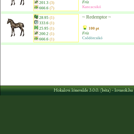
Fríz
201.3
(3)
Kancacsikó
666.6
(7)
~ Redemptor ~
28.95
(1)
333.6
(1)
25.95
(1)
100 pt
Fríz
200.2
(1)
Csődörcsikó
666.6
(1)