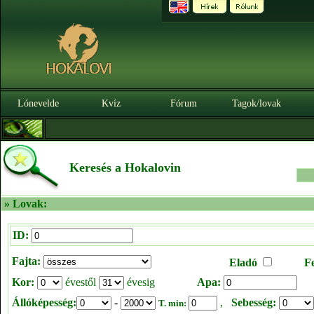
Lónevelde
Kvíz
Fórum
Tagok/lovak
Keresés a Hokalovin
» Lovak:
ID:
Fajta:
Eladó
F
Kor:
évestől
évesig
Apa:
Állóképesség:
-
,
Sebesség:
T. min: