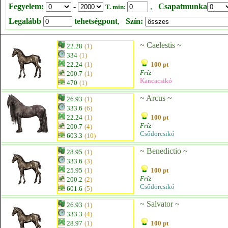
Fegyelem:
-
,
Csapatmunka
T. min:
Legalább
tehetségpont
,
Szín:
~ Caelestis ~
22.28
(1)
334
(1)
22.24
(1)
100 pt
Fríz
200.7
(1)
Kancacsikó
470
(1)
~ Arcus ~
26.93
(1)
333.6
(6)
22.24
(1)
100 pt
Fríz
200.7
(4)
Csődörcsikó
603.3
(10)
~ Benedictio ~
28.95
(1)
333.6
(3)
25.95
(1)
100 pt
Fríz
200.2
(2)
Csődörcsikó
601.6
(5)
~ Salvator ~
26.93
(1)
333.3
(4)
28.97
(1)
100 pt