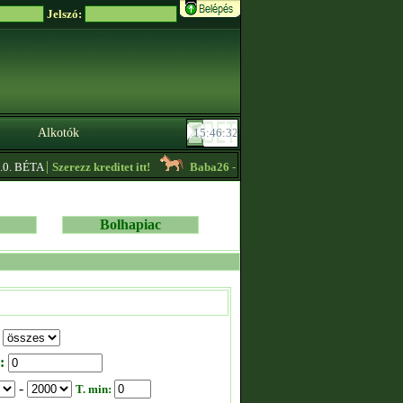
Jelszó:
Alkotók
|
0. BÉTA
Szerezz kreditet itt!
Baba26
- Lassú körös edzőt keresek sürgősen!
Bolhapiac
:
-
T. min: