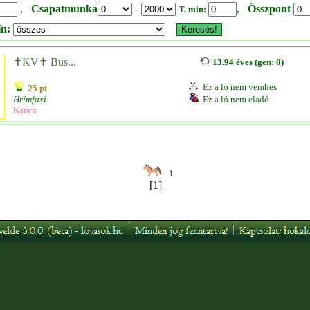
,
Csapatmunka
-
,
Összpont
T. min:
ín:
✝KV✝ Bus...
13.94 éves (gen: 0)
Ez a ló nem vemhes
25 pt
Hrímfaxi
Ez a ló nem eladó
Kanca
1
[1]