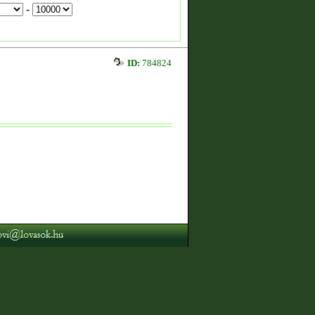
-
ID:
784824