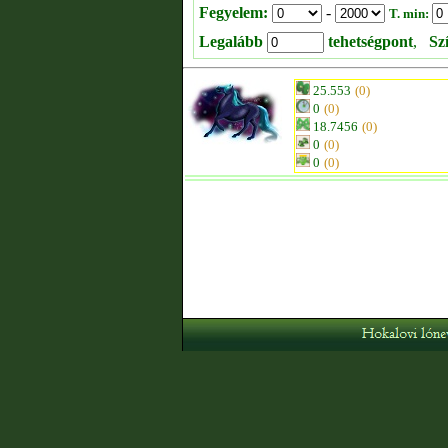
Fegyelem:
-
T. min:
Legalább
tehetségpont
,
Sz
25.553
(0)
0
(0)
18.7456
(0)
0
(0)
0
(0)