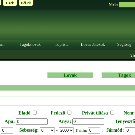
Nick:
um
Tagok/lovak
Toplista
Lovas Játékok
Segítség
3.0.
Lovak
Tagok
Eladó
Fedező
Privát tiltása
Nem:
Apa:
Anya:
Tenyésztő
,
Sebesség:
-
,
Jármód:
:
T. min: