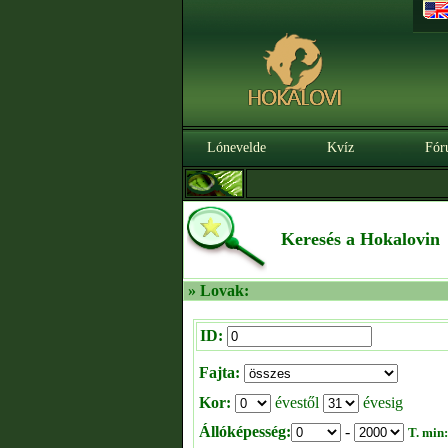
Lónevelde
Kvíz
Fór
Keresés a Hokalovin
» Lovak:
ID:
Fajta:
Kor:
évestől
évesig
Állóképesség:
-
T. min