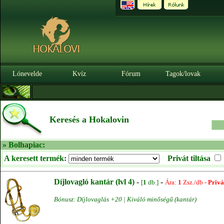
Lónevelde
Kvíz
Fórum
Tagok/lovak
Keresés a Hokalovin
» Bolhapiac:
A keresett termék:
Privát tiltása
Díjlovagló kantár (lvl 4)
-
-
[
1
db.]
Ára:
1
Zsz./db -
Privá
Bónusz: Díjlovaglás +20 | Kiváló minőségű (kantár)