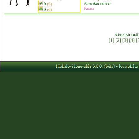
Amerikai telivér
0
(0)
Kanca
0
(0)
A kijelölt istá
[1]
[2]
[3]
[4]
[