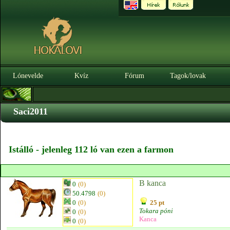
Lónevelde
Kvíz
Fórum
Tagok/lovak
Saci2011
Istálló - jelenleg 112 ló van ezen a farmon
B kanca
0
(0)
50.4798
(0)
0
(0)
25 pt
Tokara póni
0
(0)
Kanca
0
(0)