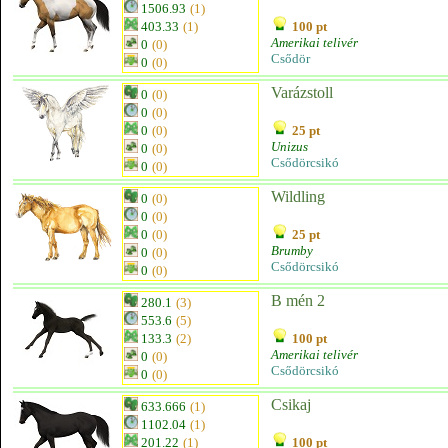
1506.93
(1)
403.33
(1)
100 pt
Amerikai telivér
0
(0)
Csődör
0
(0)
Varázstoll
0
(0)
0
(0)
0
(0)
25 pt
Unizus
0
(0)
Csődörcsikó
0
(0)
Wildling
0
(0)
0
(0)
0
(0)
25 pt
Brumby
0
(0)
Csődörcsikó
0
(0)
B mén 2
280.1
(3)
553.6
(5)
133.3
(2)
100 pt
Amerikai telivér
0
(0)
Csődörcsikó
0
(0)
Csikaj
633.666
(1)
1102.04
(1)
201.22
(1)
100 pt