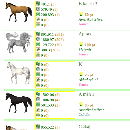
B kanca 3
401.1
(1)
579.49
(1)
200.893
(1)
60 pt
Amerikai telivér
0
(0)
Kanca
0
(0)
Aɲtɾᶏx...
801.911
(591)
1880.97
(592)
129.722
(30)
100 pt
Sleipnir
300.3
(267)
Kanca
0
(0)
K
0
(0)
0
(0)
0
(0)
25 pt
Akhal tekini
0
(0)
Kanca
0
(0)
A mén 1
1502.06
(3)
1806.98
(4)
501.533
(2)
85 pt
Amerikai telivér
0
(0)
Csődör
0
(0)
Csikaj
855.522
(1)