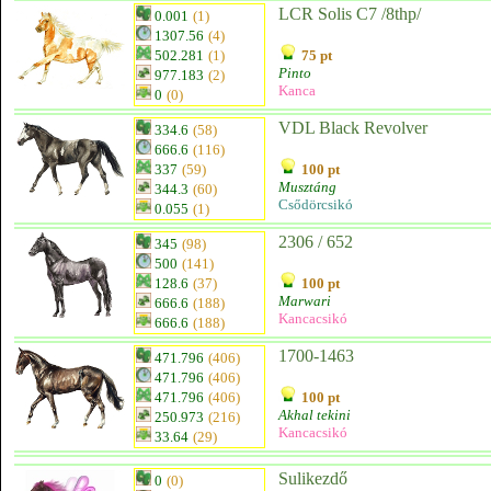
LCR Solis C7 /8thp/
0.001
(1)
1307.56
(4)
502.281
(1)
75 pt
Pinto
977.183
(2)
Kanca
0
(0)
VDL Black Revolver
334.6
(58)
666.6
(116)
337
(59)
100 pt
Musztáng
344.3
(60)
Csődörcsikó
0.055
(1)
2306 / 652
345
(98)
500
(141)
128.6
(37)
100 pt
Marwari
666.6
(188)
Kancacsikó
666.6
(188)
1700-1463
471.796
(406)
471.796
(406)
471.796
(406)
100 pt
Akhal tekini
250.973
(216)
Kancacsikó
33.64
(29)
Sulikezdő
0
(0)