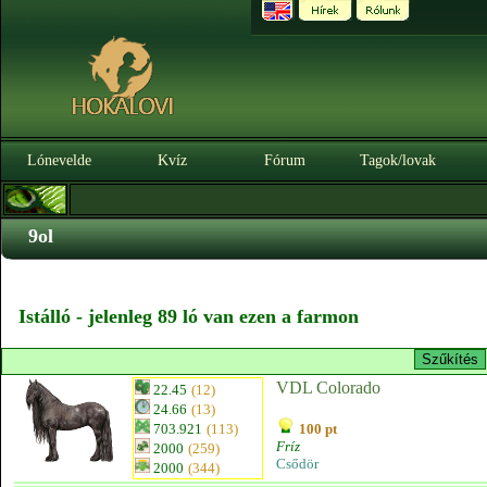
Lónevelde
Kvíz
Fórum
Tagok/lovak
9ol
Istálló - jelenleg 89 ló van ezen a farmon
VDL Colorado
22.45
(12)
24.66
(13)
703.921
(113)
100 pt
Fríz
2000
(259)
Csődör
2000
(344)