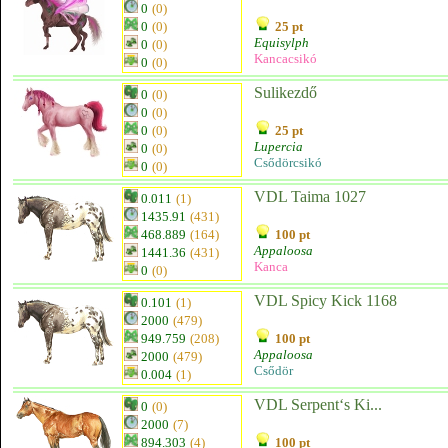
0
(0)
0
(0)
25 pt
Equisylph
0
(0)
Kancacsikó
0
(0)
Sulikezdő
0
(0)
0
(0)
0
(0)
25 pt
Lupercia
0
(0)
Csődörcsikó
0
(0)
VDL Taima 1027
0.011
(1)
1435.91
(431)
468.889
(164)
100 pt
Appaloosa
1441.36
(431)
Kanca
0
(0)
VDL Spicy Kick 1168
0.101
(1)
2000
(479)
949.759
(208)
100 pt
Appaloosa
2000
(479)
Csődör
0.004
(1)
VDL Serpent‘s Ki...
0
(0)
2000
(7)
894.303
(4)
100 pt