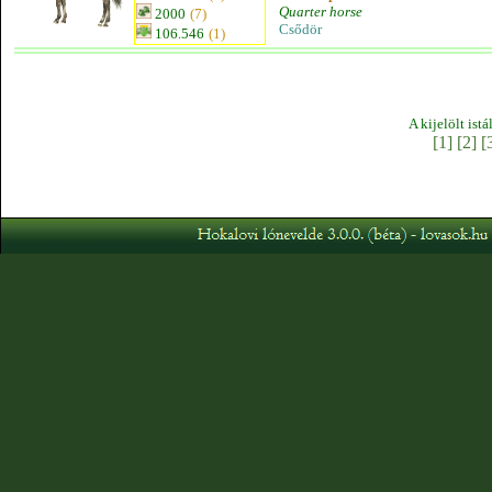
Quarter horse
2000
(7)
Csődör
106.546
(1)
A kijelölt ist
[1]
[2]
[