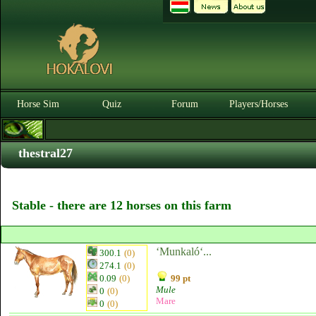
Horse Sim
Quiz
Forum
Players/Horses
thestral27
Stable - there are 12 horses on this farm
‘Munkaló‘...
300.1
(0)
274.1
(0)
0.09
(0)
99 pt
Mule
0
(0)
Mare
0
(0)