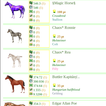
§Magic Horse§
546.3
(1)
546
(1)
0
(0)
100 pt
Crossbred
0
(0)
Stallion
0
(0)
Chaos* Ronnie
0
(0)
0
(0)
0
(0)
25 pt
Holsteiner
0
(0)
Colt
0
(0)
Chaos* Rea
0
(0)
0
(0)
0
(0)
25 pt
Holsteiner
0
(0)
Filly
0
(0)
Buttler Kapitány͐...
374.72
(1)
390.936
(1)
374.64
(1)
35 pt
Hungarian halfblood
1.555
(1)
Gelding
9.3206
(1)
Edgar Allan Poe
354.3
(1)