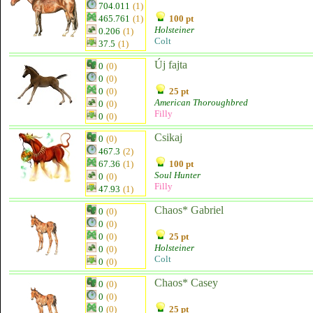
704.011
(1)
465.761
(1)
100 pt
Holsteiner
0.206
(1)
Colt
37.5
(1)
Új fajta
0
(0)
0
(0)
0
(0)
25 pt
American Thoroughbred
0
(0)
Filly
0
(0)
Csikaj
0
(0)
467.3
(2)
67.36
(1)
100 pt
Soul Hunter
0
(0)
Filly
47.93
(1)
Chaos* Gabriel
0
(0)
0
(0)
0
(0)
25 pt
Holsteiner
0
(0)
Colt
0
(0)
Chaos* Casey
0
(0)
0
(0)
0
(0)
25 pt