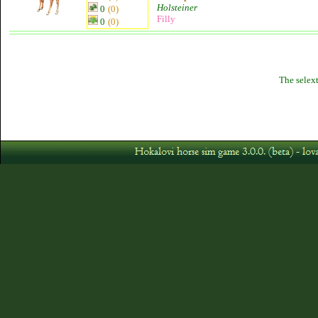
Holsteiner
0
(0)
Filly
0
(0)
The selext