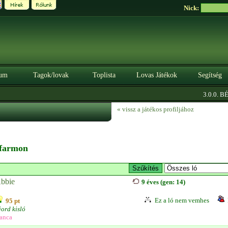
Nick:
um
Tagok/lovak
Toplista
Lovas Játékok
Segítség
3.0.0. BÉT
« vissz a játékos profiljához
a farmon
bbie
9 éves (gen: 14)
Ez a ló nem vemhes
95 pt
jord kisló
anca