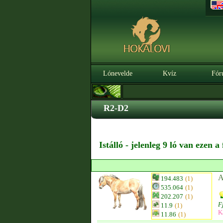
Lónevelde
Kvíz
Fór
R2-D2
Istálló - jelenleg 9 ló van ezen 
A
194.483
(1)
535.064
(1)
202.207
(1)
F
11.9
(1)
K
11.86
(1)