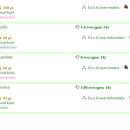
Ez a ló nem vemhes
100 pt
jord kisló
ancacsikó
arlo
1.4 éves (gen: 14)
Ez a ló nem fedezőmén
60 pt
jord kisló
sődörcsikó
aroline
0 éves (gen: 14)
Ez a ló nem vemhes
60 pt
jord kisló
ancacsikó
rown
3.06 éves (gen: 14)
Ez a ló nem fedezőmén
95 pt
jord kisló
sődör