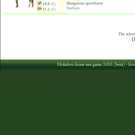
Hungarian sporthorse
10.8
(0)
Stallion
11.2
(0)
The selext
[