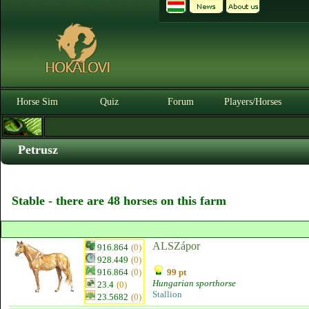
Horse Sim
Quiz
Forum
Players/Horses
Petrusz
Stable - there are 48 horses on this farm
ALSZápor
916.864
(0)
928.449
(0)
916.864
(0)
99 pt
Hungarian sporthorse
23.4
(0)
Stallion
23.5682
(0)