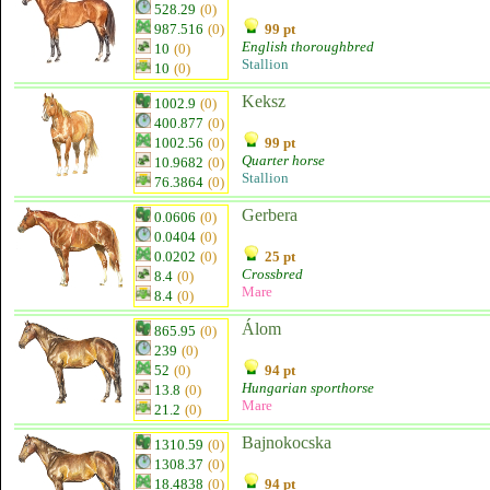
528.29
(0)
987.516
(0)
99 pt
English thoroughbred
10
(0)
Stallion
10
(0)
Keksz
1002.9
(0)
400.877
(0)
1002.56
(0)
99 pt
Quarter horse
10.9682
(0)
Stallion
76.3864
(0)
Gerbera
0.0606
(0)
0.0404
(0)
0.0202
(0)
25 pt
Crossbred
8.4
(0)
Mare
8.4
(0)
Álom
865.95
(0)
239
(0)
52
(0)
94 pt
Hungarian sporthorse
13.8
(0)
Mare
21.2
(0)
Bajnokocska
1310.59
(0)
1308.37
(0)
18.4838
(0)
94 pt