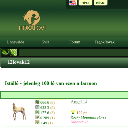
Lónevelde
Kvíz
Fórum
Tagok/lovak
12lovak12
Istálló - jelenleg 100 ló van ezen a farmon
Angel 14
666.6
(9)
633.3
(9)
177.6
(3)
100 pt
Rocky Mountain Horse
0.289
(1)
Kancacsikó
1.49
(1)