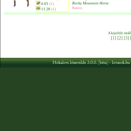
Rocky Mountain Horse
6.05
(1)
Kanca
11.28
(1)
A kijelölt istá
[1]
[2]
[3]