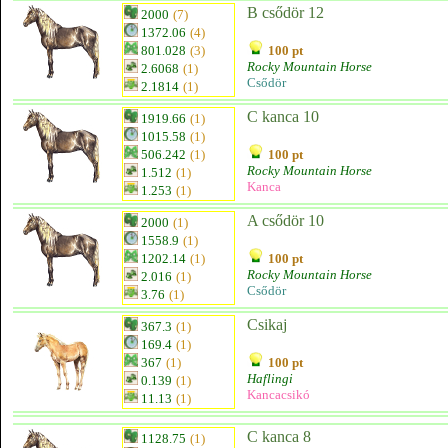
B csődör 12
2000
(7)
1372.06
(4)
801.028
(3)
100 pt
Rocky Mountain Horse
2.6068
(1)
Csődör
2.1814
(1)
C kanca 10
1919.66
(1)
1015.58
(1)
506.242
(1)
100 pt
Rocky Mountain Horse
1.512
(1)
Kanca
1.253
(1)
A csődör 10
2000
(1)
1558.9
(1)
1202.14
(1)
100 pt
Rocky Mountain Horse
2.016
(1)
Csődör
3.76
(1)
Csikaj
367.3
(1)
169.4
(1)
367
(1)
100 pt
Haflingi
0.139
(1)
Kancacsikó
11.13
(1)
C kanca 8
1128.75
(1)