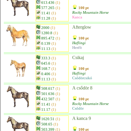
613.436
(1)
577.265
(1)
100 pt
Rocky Mountain Horse
11.41
(1)
Kanca
11.28
(1)
Afterglow
2000
(1)
1280.8
(1)
895.472
(1)
100 pt
Haflingi
0.139
(1)
Herélt
11.13
(1)
Csikaj
333.3
(1)
645.6
(1)
168.7
(1)
100 pt
Haflingi
0.406
(1)
Csődörcsikó
11.13
(1)
A csődör 8
508.617
(1)
501.636
(1)
432.507
(1)
100 pt
Rocky Mountain Horse
11.41
(1)
Csődör
11.17
(1)
A kanca 9
1620.51
(1)
508.65
(1)
503.399
(1)
100 pt