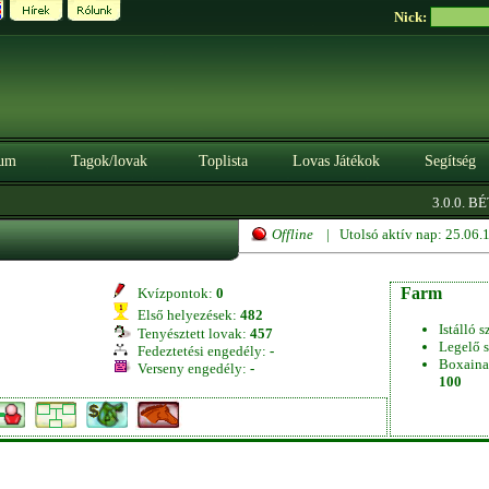
Nick:
um
Tagok/lovak
Toplista
Lovas Játékok
Segítség
3.0.0. BÉT
Offline
| Utolsó aktív nap: 25.06
Farm
Kvízpontok:
0
Első helyezések:
482
Istálló s
Tenyésztett lovak:
457
Legelő s
Fedeztetési engedély:
-
Boxaina
Verseny engedély:
-
100