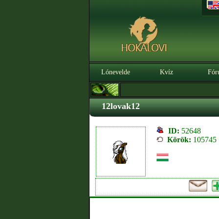
Lónevelde
Kvíz
Fór
12lovak12
ID:
52648
Körök:
105745