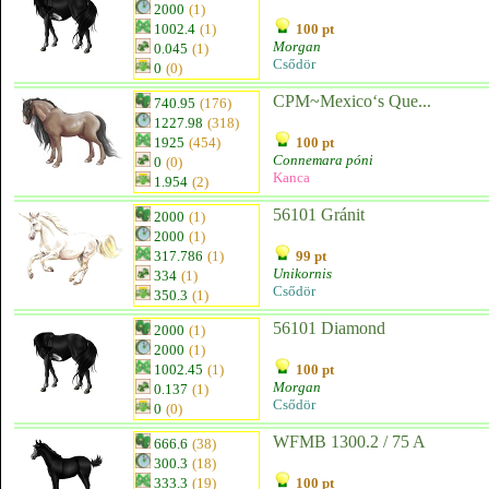
2000
(1)
1002.4
(1)
100 pt
Morgan
0.045
(1)
Csődör
0
(0)
CPM~Mexico‘s Que...
740.95
(176)
1227.98
(318)
1925
(454)
100 pt
Connemara póni
0
(0)
Kanca
1.954
(2)
56101 Gránit
2000
(1)
2000
(1)
317.786
(1)
99 pt
Unikornis
334
(1)
Csődör
350.3
(1)
56101 Diamond
2000
(1)
2000
(1)
1002.45
(1)
100 pt
Morgan
0.137
(1)
Csődör
0
(0)
WFMB 1300.2 / 75 A
666.6
(38)
300.3
(18)
333.3
(19)
100 pt