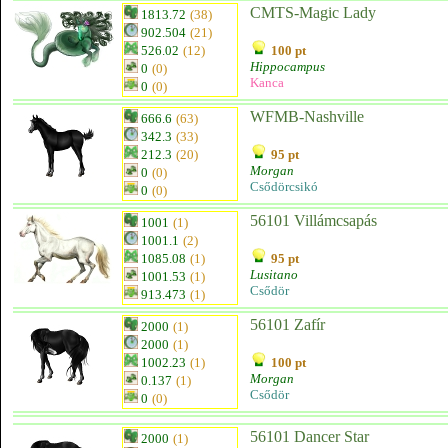
CMTS-Magic Lady
1813.72
(38)
902.504
(21)
526.02
(12)
100 pt
Hippocampus
0
(0)
Kanca
0
(0)
WFMB-Nashville
666.6
(63)
342.3
(33)
212.3
(20)
95 pt
Morgan
0
(0)
Csődörcsikó
0
(0)
56101 Villámcsapás
1001
(1)
1001.1
(2)
1085.08
(1)
95 pt
Lusitano
1001.53
(1)
Csődör
913.473
(1)
56101 Zafír
2000
(1)
2000
(1)
1002.23
(1)
100 pt
Morgan
0.137
(1)
Csődör
0
(0)
56101 Dancer Star
2000
(1)