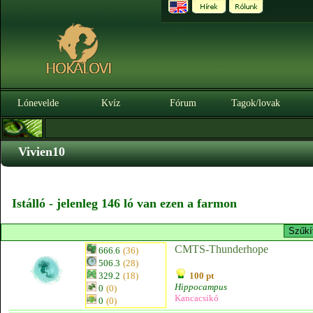
Lónevelde
Kvíz
Fórum
Tagok/lovak
Vivien10
Istálló - jelenleg 146 ló van ezen a farmon
CMTS-Thunderhope
666.6
(36)
506.3
(28)
329.2
(18)
100 pt
Hippocampus
0
(0)
Kancacsikó
0
(0)