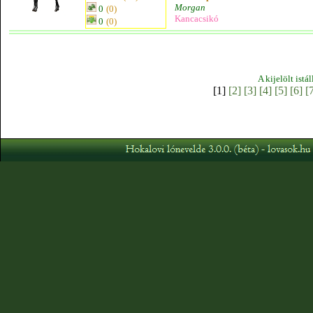
Morgan
0
(0)
Kancacsikó
0
(0)
A kijelölt istá
[1]
[2]
[3]
[4]
[5]
[6]
[