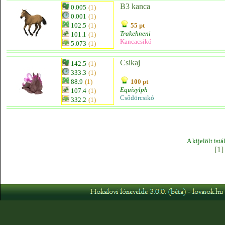
B3 kanca
0.005
(1)
0.001
(1)
102.5
(1)
55 pt
Trakehneni
101.1
(1)
Kancacsikó
5.073
(1)
Csikaj
142.5
(1)
333.3
(1)
88.9
(1)
100 pt
Equisylph
107.4
(1)
Csődörcsikó
332.2
(1)
A kijelölt ist
[1]