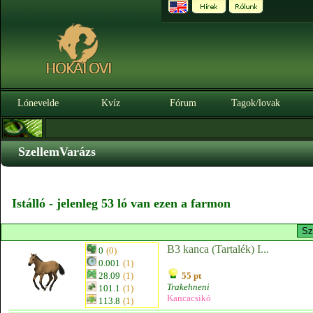
Lónevelde
Kvíz
Fórum
Tagok/lovak
SzellemVarázs
Istálló - jelenleg 53 ló van ezen a farmon
B3 kanca (Tartalék) I...
0
(0)
0.001
(1)
28.09
(1)
55 pt
Trakehneni
101.1
(1)
Kancacsikó
113.8
(1)