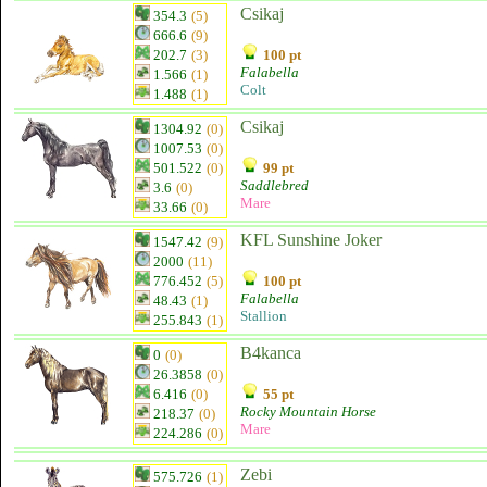
Csikaj
354.3
(5)
666.6
(9)
202.7
(3)
100 pt
Falabella
1.566
(1)
Colt
1.488
(1)
Csikaj
1304.92
(0)
1007.53
(0)
501.522
(0)
99 pt
Saddlebred
3.6
(0)
Mare
33.66
(0)
KFL Sunshine Joker
1547.42
(9)
2000
(11)
776.452
(5)
100 pt
Falabella
48.43
(1)
Stallion
255.843
(1)
B4kanca
0
(0)
26.3858
(0)
6.416
(0)
55 pt
Rocky Mountain Horse
218.37
(0)
Mare
224.286
(0)
Zebi
575.726
(1)