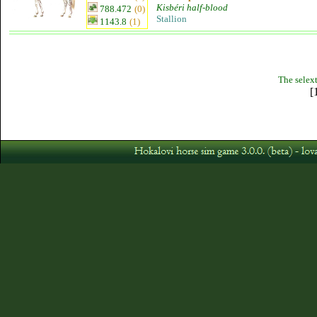
Kisbéri half-blood
788.472
(0)
Stallion
1143.8
(1)
The selext
[