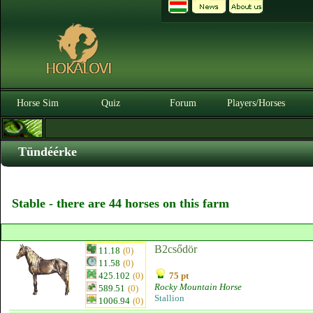
Horse Sim
Quiz
Forum
Players/Horses
Tündéérke
Stable - there are 44 horses on this farm
B2csődör
11.18
(0)
11.58
(0)
425.102
(0)
75 pt
Rocky Mountain Horse
589.51
(0)
Stallion
1006.94
(0)