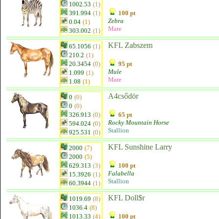
1002.53
(1)
391.994
(1)
100 pt
Zebra
0.04
(1)
Mare
303.002
(1)
KFL Zabszem
65.1056
(1)
210.2
(1)
20.3454
(0)
95 pt
Mule
1.099
(1)
Mare
1.08
(1)
A4csődör
0
(0)
0
(0)
326.913
(0)
65 pt
Rocky Mountain Horse
594.024
(0)
Stallion
925.531
(0)
KFL Sunshine Larry
2000
(7)
2000
(5)
629.313
(3)
100 pt
Falabella
15.3926
(1)
Stallion
60.3944
(1)
KFL Doll$r
1019.69
(8)
1036.4
(8)
1013.33
(4)
100 pt