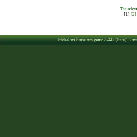
The selext
[1]
[2]