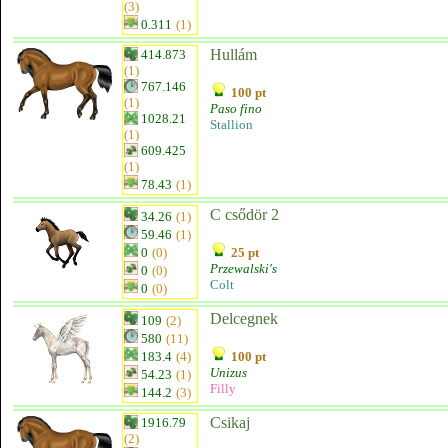
(3)
0.311
(1)
Hullám
414.873
(1)
767.146
100 pt
(1)
Paso fino
1028.21
Stallion
(1)
609.425
(1)
78.43
(1)
C csődör 2
34.26
(1)
59.46
(1)
0
(0)
25 pt
Przewalski's
0
(0)
Colt
0
(0)
Delcegnek
109
(2)
580
(11)
183.4
(4)
100 pt
Unizus
54.23
(1)
Filly
144.2
(3)
Csikaj
1916.79
(2)