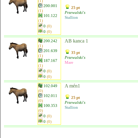
(1)
200.001
25 pt
(1)
Przewalski's
101.122
Stallion
(1)
0
(0)
0
(0)
AB kanca 1
200.242
(1)
201.639
35 pt
(1)
Przewalski's
187.167
Mare
(1)
0
(0)
0
(0)
A mén1
102.049
(0)
102.011
25 pt
(0)
Przewalski's
100.353
Stallion
(0)
0
(0)
0
(0)