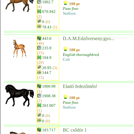
1902.7
100 pt
(4)
Paso fino
676.942
Stallion
(2)
0
(0)
78.43
(1)
D.A.M.Edzőverseny;gyo...
443.6
(46)
235.9
100 pt
(25)
English thoroughbred
194.9
Colt
(20)
20.95
(3)
144.7
(15)
Eladó fedezőmén!
1900.99
(1)
1908.38
100 pt
(2)
Paso fino
261.007
Stallion
(1)
0
(0)
0
(0)
BC csődör 1
183.717