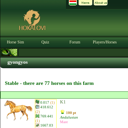
Horse Sim
Quiz
Forum
Players/Horses
gyongyos
Stable - there are 77 horses on this farm
K1
0.017
(1)
418.612
(2)
100 pt
769.441
Andalusian
(1)
Mare
1667.03