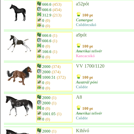
a52pót
666.6
(453)
666.6
(454)
312.9
(213)
100 pt
Camargue
0
(0)
Csődörcsikó
0
(0)
a9pót
666.6
(1)
666.6
(1)
0
(0)
100 pt
Amerikai telivér
166.6
(1)
Kancacsikó
0
(0)
VV 1700/1120
2000
(374)
2000
(374)
1000.51
(372)
100 pt
Ausztrál póni
0
(0)
Csődör
0
(0)
A8
2000
(1)
2000
(1)
0
(0)
100 pt
Amerikai telivér
1001.05
(1)
Csődör
0
(0)
Kihívó
2000
(1)