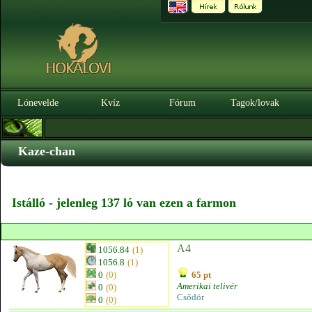
Lónevelde
Kvíz
Fórum
Tagok/lovak
Kaze-chan
Istálló - jelenleg 137 ló van ezen a farmon
A4
1056.84
(1)
1056.8
(1)
0
(0)
65 pt
Amerikai telivér
0
(0)
Csődör
0
(0)