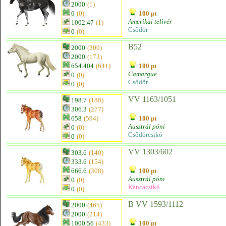
2000
(1)
0
(0)
100 pt
Amerikai telivér
1002.47
(1)
Csődör
0
(0)
B52
2000
(300)
2000
(173)
654.404
(641)
100 pt
Camargue
0
(0)
Csődör
0
(0)
VV 1163/1051
198.7
(180)
306.3
(277)
658
(594)
100 pt
Ausztrál póni
0
(0)
Csődörcsikó
0
(0)
VV 1303/602
303.6
(140)
333.6
(154)
666.6
(308)
100 pt
Ausztrál póni
0
(0)
Kancacsikó
0
(0)
B VV 1593/1112
2000
(465)
2000
(214)
1000.56
(433)
100 pt