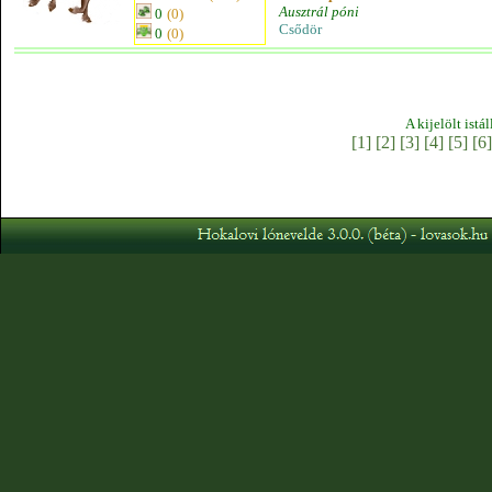
Ausztrál póni
0
(0)
Csődör
0
(0)
A kijelölt istá
[1]
[2]
[3]
[4]
[5]
[6]