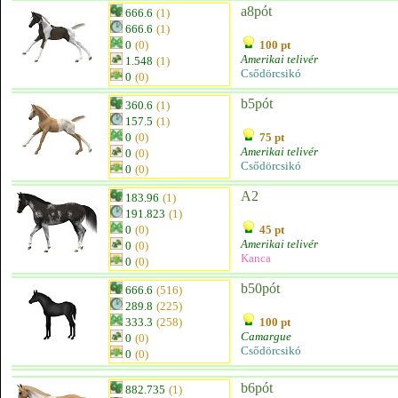
a8pót
666.6
(1)
666.6
(1)
0
(0)
100 pt
Amerikai telivér
1.548
(1)
Csődörcsikó
0
(0)
b5pót
360.6
(1)
157.5
(1)
0
(0)
75 pt
Amerikai telivér
0
(0)
Csődörcsikó
0
(0)
A2
183.96
(1)
191.823
(1)
0
(0)
45 pt
Amerikai telivér
0
(0)
Kanca
0
(0)
b50pót
666.6
(516)
289.8
(225)
333.3
(258)
100 pt
Camargue
0
(0)
Csődörcsikó
0
(0)
b6pót
882.735
(1)