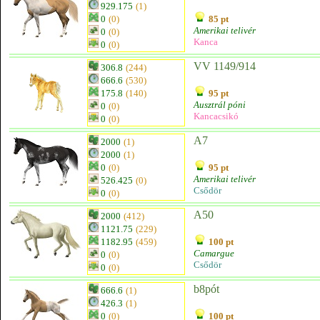
929.175
(1)
0
(0)
85 pt
Amerikai telivér
0
(0)
Kanca
0
(0)
VV 1149/914
306.8
(244)
666.6
(530)
175.8
(140)
95 pt
Ausztrál póni
0
(0)
Kancacsikó
0
(0)
A7
2000
(1)
2000
(1)
0
(0)
95 pt
Amerikai telivér
526.425
(0)
Csődör
0
(0)
A50
2000
(412)
1121.75
(229)
1182.95
(459)
100 pt
Camargue
0
(0)
Csődör
0
(0)
b8pót
666.6
(1)
426.3
(1)
0
(0)
100 pt