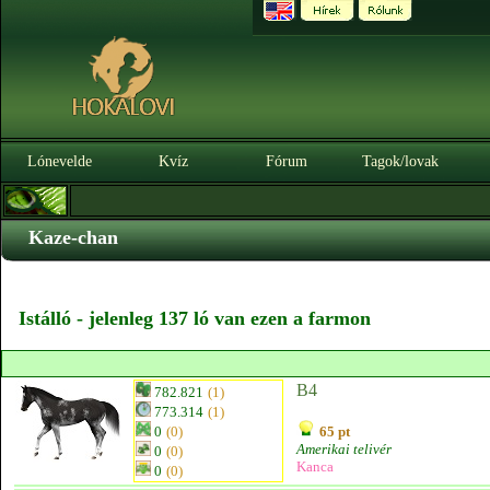
Lónevelde
Kvíz
Fórum
Tagok/lovak
Kaze-chan
Istálló - jelenleg 137 ló van ezen a farmon
B4
782.821
(1)
773.314
(1)
0
(0)
65 pt
Amerikai telivér
0
(0)
Kanca
0
(0)