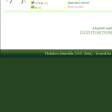
Amerikai telivér
173.8
(1)
Kancacsikó
0
(0)
A kijelölt istá
[1]
[2]
[3]
[4]
[5]
[6]