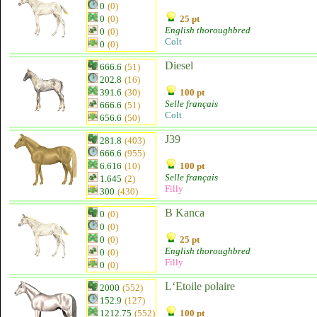
0
(0)
0
(0)
25 pt
English thoroughbred
0
(0)
Colt
0
(0)
Diesel
666.6
(51)
202.8
(16)
391.6
(30)
100 pt
Selle français
666.6
(51)
Colt
656.6
(50)
J39
281.8
(403)
666.6
(955)
6.616
(10)
100 pt
Selle français
1.645
(2)
Filly
300
(430)
B Kanca
0
(0)
0
(0)
0
(0)
25 pt
English thoroughbred
0
(0)
Filly
0
(0)
L‘Etoile polaire
2000
(552)
152.9
(127)
1212.75
(552)
100 pt