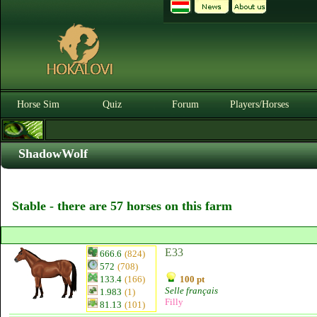
Horse Sim
Quiz
Forum
Players/Horses
ShadowWolf
Stable - there are 57 horses on this farm
E33
666.6
(824)
572
(708)
133.4
(166)
100 pt
Selle français
1.983
(1)
Filly
81.13
(101)