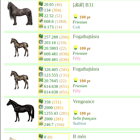
20.05
(46)
[ℬℬ] B31
134
(304)
22.52
(52)
100 pt
608.6
(1384)
Friesian
6.173
(14)
Colt
Fogathajtásra
257.288
(266)
203.16
(210)
20.5903
(22)
100 pt
Friesian
609.481
(630)
Filly
609.481
(630)
Fogathajtásra
326.405
(345)
123.555
(131)
20.7645
(22)
100 pt
Friesian
614.638
(651)
Filly
614.638
(651)
Vengeance
358
(151)
2000
(281)
1255.43
(281)
100 pt
Selle français
2000
(281)
Stallion
246.7
(104)
B mén
0
(0)