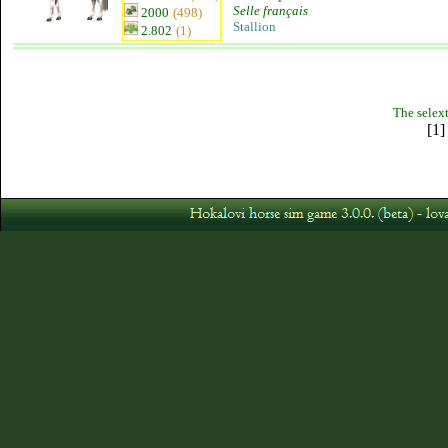
Selle français
2000
(498)
Stallion
2.802
(1)
The selext
[1