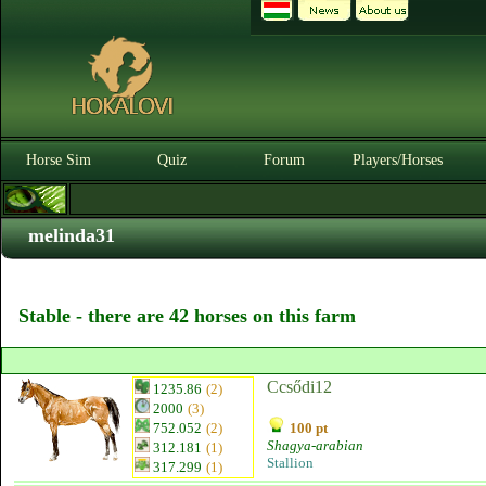
Horse Sim
Quiz
Forum
Players/Horses
melinda31
Stable - there are 42 horses on this farm
Ccsődi12
1235.86
(2)
2000
(3)
752.052
(2)
100 pt
Shagya-arabian
312.181
(1)
Stallion
317.299
(1)