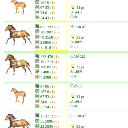
167.6
(1)
67.53
(1)
45 pt
Bashkir
24.01
(1)
Colt
14.43
(1)
Bkanca1
81.1232
(0)
101.997
(0)
78.3558
(0)
25 pt
Bashkir
2.6866
(0)
Mare
1.1918
(0)
Ccsődi2
122.478
(1)
301.215
(1)
100.85
(1)
25 pt
Bashkir
1.488
(1)
Stallion
7.3388
(1)
Csikaj
67.06
(1)
167.6
(1)
67.53
(1)
35 pt
Bashkir
24.01
(1)
Colt
1.724
(1)
Ckanca1
25.3712
(0)
55.5096
(0)
22.5836
(0)
25 pt