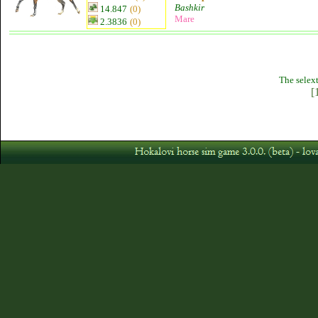
Bashkir
14.847
(0)
Mare
2.3836
(0)
The selext
[