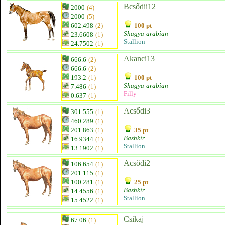
Bcsődii12
2000
(4)
2000
(5)
602.498
(2)
100 pt
Shagya-arabian
23.6608
(1)
Stallion
24.7502
(1)
Akanci13
666.6
(2)
666.6
(2)
193.2
(1)
100 pt
Shagya-arabian
7.486
(1)
Filly
0.637
(1)
Acsődi3
301.555
(1)
460.289
(1)
201.863
(1)
35 pt
Bashkir
16.9344
(1)
Stallion
13.1902
(1)
Acsődi2
106.654
(1)
201.115
(1)
100.281
(1)
25 pt
Bashkir
14.4556
(1)
Stallion
15.4522
(1)
Csikaj
67.06
(1)