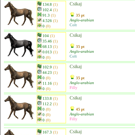
Csikaj
134.8
(1)
102.4
(1)
91.3
(1)
35 pt
Anglo-arabian
4.526
(1)
Colt
0
(0)
Csikaj
104
(1)
35.46
(1)
68.13
(1)
35 pt
Anglo-arabian
0.013
(1)
Colt
0
(0)
Csikaj
102.9
(1)
44.23
(1)
0
(0)
35 pt
Anglo-arabian
11.16
(1)
Filly
0
(0)
Csikaj
133.8
(1)
112.2
(1)
0
(0)
45 pt
Anglo-arabian
0
(0)
Filly
0
(0)
Csikaj
167.3
(1)