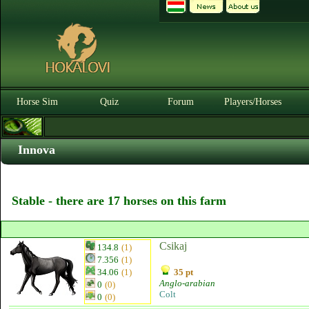
Horse Sim
Quiz
Forum
Players/Horses
Innova
Stable - there are 17 horses on this farm
Csikaj
134.8
(1)
7.356
(1)
34.06
(1)
35 pt
Anglo-arabian
0
(0)
Colt
0
(0)