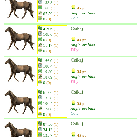
133.8
(1)
168
(1)
45 pt
Anglo-arabian
67.56
(1)
Colt
0
(0)
Csikaj
4.206
(1)
109.6
(1)
0
(0)
45 pt
Anglo-arabian
11.17
(1)
Filly
0
(0)
Csikaj
166.9
(1)
100.4
(1)
10.89
(1)
35 pt
Anglo-arabian
18.69
(1)
Filly
0
(0)
Csikaj
61.06
(1)
133.8
(1)
100.4
(1)
55 pt
Anglo-arabian
1.508
(1)
Colt
0
(0)
Csikaj
87.56
(1)
34.13
(1)
135.7
(1)
45 pt