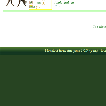
Anglo-arabian
1.508
(1)
Colt
0
(0)
The selext